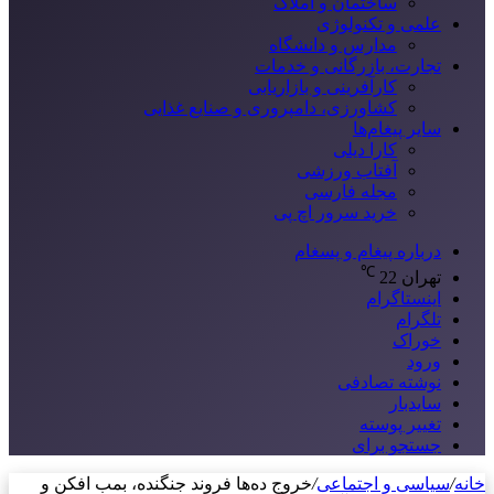
ساختمان و املاک
علمی و تکنولوژی
مدارس و دانشگاه
تجارت، بازرگانی و خدمات
کارآفرینی و بازاریابی
کشاورزی، دامپروری و صنایع غذایی
سایر پیغام‌ها
کارا دیلی
آفتاب ورزشی
مجله فارسی
خرید سرور اچ پی
درباره پیغام و پسغام
℃
تهران
22
اینستاگرام
تلگرام
خوراک
ورود
نوشته تصادفی
سایدبار
تغییر پوسته
جستجو برای
خانه
/
سیاسی و اجتماعی
/
خروج ده‌ها فروند جنگنده، بمب افکن و