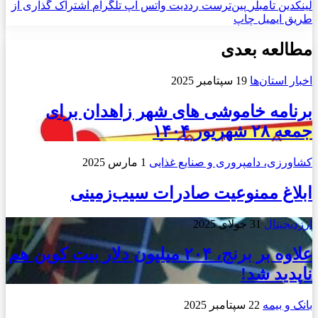
لینکدین
‫تامبلر
‫پین‌ترست
‫رددیت
واتس آپ
تلگرام
اشتراک گذاری از
طریق ایمیل
چاپ
مطالعه بعدی
اخبار استان‌ها
19 سپتامبر 2025
برنامه خاموشی های شهر زاهدان برای
جمعه ۲۸ شهریور ۱۴۰۴
کشاورزی، دامپروری و صنایع غذایی
1 مارس 2025
ابلاغ ممنوعیت صادرات سیب‌زمینی
ارزدیجیتال
31 جولای 2025
علاوه بر برنج، ۲۰۴ میلیون دلار بیت کوین هم
ناپدید شد!
بانک و بیمه
22 سپتامبر 2025