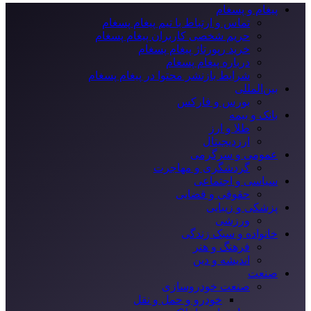
پیغام و پسغام
تماس و ارتباط با تیم پیغام پسغام
حریم شخصی کاربران پیغام پسغام
خرید رپورتاژ پیغام پسغام
درباره پیغام پسغام
شرایط بازنشر محتوا در پیغام پسغام
بین‌المللی
بورس و فارکس
بانک و بیمه
طلا و ارز
ارزدیجیتال
عمومی و سرگرمی
گردشگری و مهاجرت
سیاسی و اجتماعی
حقوقی و قضایی
پزشکی و زیبایی
ورزشی
خانواده و سبک زندگی
فرهنگ و هنر
اندیشه و دین
صنعت
صنعت خودروسازی
خودرو و حمل و نقل