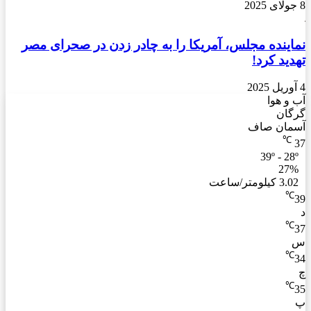
8 جولای 2025
نماینده مجلس، آمریکا را به چادر زدن در صحرای مصر
تهدید کرد!
4 آوریل 2025
آب و هوا
گرگان
آسمان صاف
℃
37
39º - 28º
27%
3.02 کیلومتر/ساعت
℃
39
د
℃
37
س
℃
34
چ
℃
35
پ