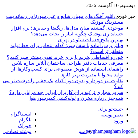
دوشنبه, 10 آگوست 2026
خبر فوری
دانلود آهنگ های مهیار، شایع و علی سورنا در رسانه بیت
مسترینگ موزیک
موجودی گمشده میان مدل‌ها، رنگ‌ها و سایزها؛ نرم افزار
حسابداری پوشاک چگونه انبار را نجات می‌دهد؟
بهترین پکیج خدمات سئو در تهران
فیلتر پرس آماده یا سفارشی؛ کدام انتخاب برای خط تولید
منطقی‌تر است؟
خودرو اقساطی بخریم یا برای خرید نقدی بیشتر صبر کنیم؟
معرفی خدمات دفتر طراحی ساختمان آنلاین سازه پلاس
راهنمای استفاده از هوش مصنوعی برای کسب‌وکارها: از
تولید محتوا تا مدیریت بهتر کارها
تفاوت لنز دوردار و بدون دور؛ کدام یک چشم را درشت تر می
کند؟
سرور مجازی ترکیه برای کاربران ایرانی چه مزایایی دارد؟
همه‌چیز درباره مخزن و لوله‌کشی کمپرسور هوا
جستجو برای
اینستاگرام
تغییر پوسته
تلگرام
ورود
خوراک
منو
نوشته تصادفی