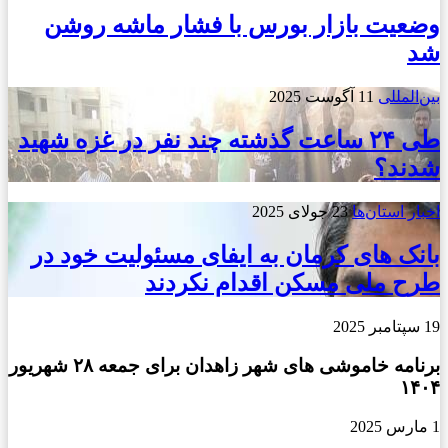
وضعیت بازار بورس با فشار ماشه روشن
شد
بین‌المللی
11 آگوست 2025
طی ۲۴ ساعت گذشته چند نفر در غزه شهید
شدند؟
اخبار استان‌ها
23 جولای 2025
بانک های کرمان به ایفای مسئولیت خود در
طرح ملی مسکن اقدام نکردند
19 سپتامبر 2025
برنامه خاموشی های شهر زاهدان برای جمعه ۲۸ شهریور
۱۴۰۴
1 مارس 2025