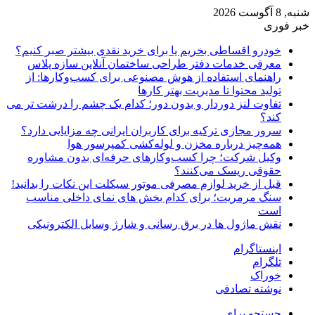
شنبه, 8 آگوست 2026
خبر فوری
خودرو اقساطی بخریم یا برای خرید نقدی بیشتر صبر کنیم؟
معرفی خدمات دفتر طراحی ساختمان آنلاین سازه پلاس
راهنمای استفاده از هوش مصنوعی برای کسب‌وکارها: از
تولید محتوا تا مدیریت بهتر کارها
تفاوت لنز دوردار و بدون دور؛ کدام یک چشم را درشت تر می
کند؟
سرور مجازی ترکیه برای کاربران ایرانی چه مزایایی دارد؟
همه‌چیز درباره مخزن و لوله‌کشی کمپرسور هوا
وکیل شرکت؛ چرا کسب‌وکارهای حرفه‌ای بدون مشاوره
حقوقی ریسک می‌کنند؟
قبل از خرید لوازم مصرفی موتور سیکلت این نکات را بدانید!
سنگ مرمریت؛ برای کدام بخش های نمای داخلی مناسب
است
نقش ماژول ها در برق رسانی و شارژ وسایل الکترونیکی
اینستاگرام
تلگرام
خوراک
نوشته تصادفی
جستجو برای