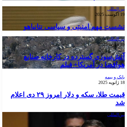
بین‌المللی
19 آگوست 2025
نشست مهم امنیتی و سیاسی نتانیاهو
بین‌المللی
19 فوریه 2025
آتش‌سوزی گسترده در کارخانه صنایع
هوافضا در آمریکا+ فیلم
بانک و بیمه
18 ژانویه 2025
قیمت طلا، سکه و دلار امروز ۲۹ دی اعلام
شد
بین‌المللی
10 فوریه 2025