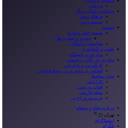
پزشکی و زیبایی
ورزشی
خانواده و سبک زندگی
فرهنگ و هنر
اندیشه و دین
صنعت
صنعت خودروسازی
خودرو و حمل و نقل
ساختمان و املاک
علمی و تکنولوژی
مدارس و دانشگاه
تجارت، بازرگانی و خدمات
کارآفرینی و بازاریابی
کشاورزی، دامپروری و صنایع غذایی
سایر پیغام‌ها
کارا دیلی
آفتاب ورزشی
مجله فارسی
خرید سرور اچ پی
درباره پیغام و پسغام
℃
تهران
22
اینستاگرام
تلگرام