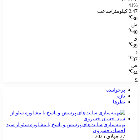
41%
2.47 کیلومتر/ساعت
℃
30
ش
℃
40
ی
℃
39
د
℃
37
س
℃
34
چ
پرخواننده
تازه
نظرها
بهینه‌سازی سایت‌های پرسش و پاسخ با مشاوره سئو از سید
احسان خسروی
27 جولای 2025