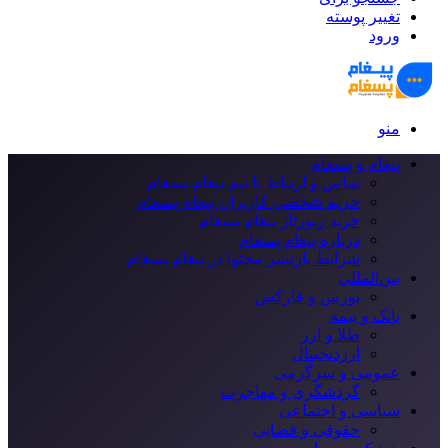
تغییر پوسته
ورود
منو
پیغام و پسغام
تماس و ارتباط با تیم پیغام پسغام
حریم شخصی کاربران پیغام پسغام
خرید رپورتاژ پیغام پسغام
درباره پیغام پسغام
شرایط بازنشر محتوا در پیغام پسغام
بین‌المللی
بورس و فارکس
بانک و بیمه
طلا و ارز
ارزدیجیتال
عمومی و سرگرمی
گردشگری و مهاجرت
سیاسی و اجتماعی
حقوقی و قضایی