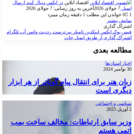
اقتصاد آنلاین
در ایکس دنبال کنید
ارسال
ایمیل
7 جولای 2026
آخرین به روز رسانی: 7 جولای 2026
1
0
خواندن این مطلب 1 دقیقه زمان میبرد
نمایش بیشتر
اشتراک گذاری
فیس بوک
ایکس
لینکدین
‫تامبلر
‫پین‌ترست
‫رددیت
واتس آپ
تلگرام
اشتراک گذاری از طریق ایمیل
چاپ
مطالعه بعدی
اخبار استان‌ها
30 نوامبر 2024
زبان هنر برای انتقال پیام گویاتر از هر ابزار
دیگری است
سیاسی و اجتماعی
2 آوریل 2025
وزیر سابق ارتباطات: مخالف ساخت بمب
اتمی هستم