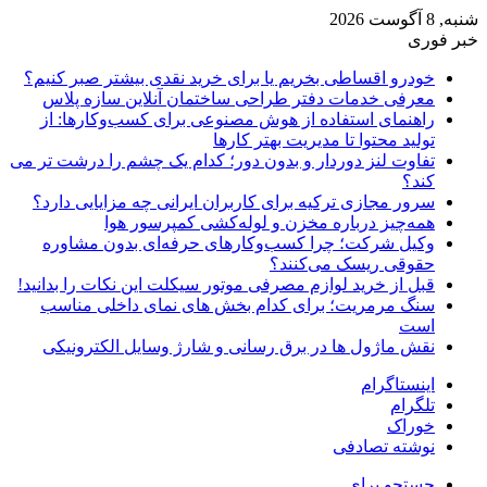
شنبه, 8 آگوست 2026
خبر فوری
خودرو اقساطی بخریم یا برای خرید نقدی بیشتر صبر کنیم؟
معرفی خدمات دفتر طراحی ساختمان آنلاین سازه پلاس
راهنمای استفاده از هوش مصنوعی برای کسب‌وکارها: از
تولید محتوا تا مدیریت بهتر کارها
تفاوت لنز دوردار و بدون دور؛ کدام یک چشم را درشت تر می
کند؟
سرور مجازی ترکیه برای کاربران ایرانی چه مزایایی دارد؟
همه‌چیز درباره مخزن و لوله‌کشی کمپرسور هوا
وکیل شرکت؛ چرا کسب‌وکارهای حرفه‌ای بدون مشاوره
حقوقی ریسک می‌کنند؟
قبل از خرید لوازم مصرفی موتور سیکلت این نکات را بدانید!
سنگ مرمریت؛ برای کدام بخش های نمای داخلی مناسب
است
نقش ماژول ها در برق رسانی و شارژ وسایل الکترونیکی
اینستاگرام
تلگرام
خوراک
نوشته تصادفی
جستجو برای