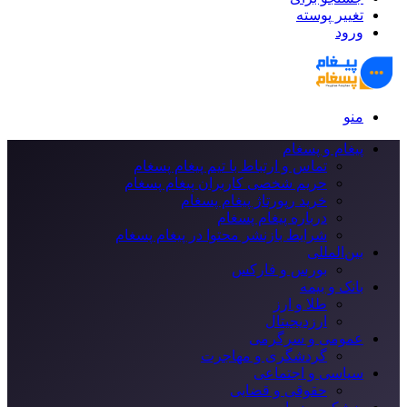
تغییر پوسته
ورود
منو
پیغام و پسغام
تماس و ارتباط با تیم پیغام پسغام
حریم شخصی کاربران پیغام پسغام
خرید رپورتاژ پیغام پسغام
درباره پیغام پسغام
شرایط بازنشر محتوا در پیغام پسغام
بین‌المللی
بورس و فارکس
بانک و بیمه
طلا و ارز
ارزدیجیتال
عمومی و سرگرمی
گردشگری و مهاجرت
سیاسی و اجتماعی
حقوقی و قضایی