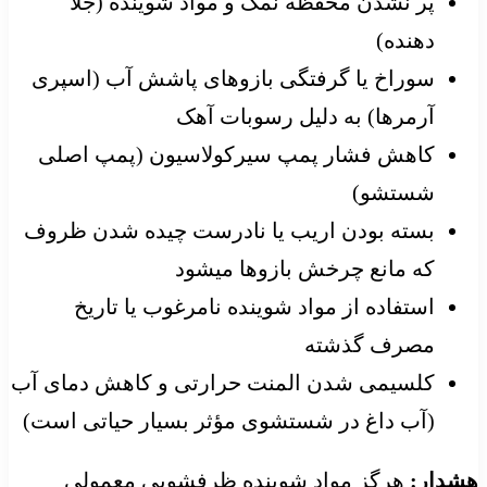
پر نشدن محفظه نمک و مواد شوینده (جلا
دهنده)
سوراخ یا گرفتگی بازوهای پاشش آب (اسپری
آرمرها) به دلیل رسوبات آهک
کاهش فشار پمپ سیرکولاسیون (پمپ اصلی
شستشو)
بسته بودن اریب یا نادرست چیده شدن ظروف
که مانع چرخش بازوها میشود
استفاده از مواد شوینده نامرغوب یا تاریخ
مصرف گذشته
کلسیمی شدن المنت حرارتی و کاهش دمای آب
(آب داغ در شستشوی مؤثر بسیار حیاتی است)
هشدار:
هرگز مواد شوینده ظرفشویی معمولی