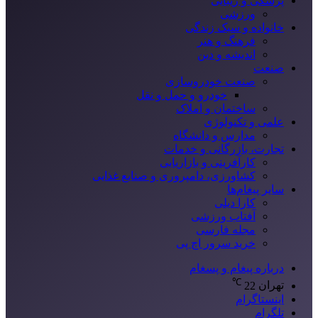
پزشکی و زیبایی
ورزشی
خانواده و سبک زندگی
فرهنگ و هنر
اندیشه و دین
صنعت
صنعت خودروسازی
خودرو و حمل و نقل
ساختمان و املاک
علمی و تکنولوژی
مدارس و دانشگاه
تجارت، بازرگانی و خدمات
کارآفرینی و بازاریابی
کشاورزی، دامپروری و صنایع غذایی
سایر پیغام‌ها
کارا دیلی
آفتاب ورزشی
مجله فارسی
خرید سرور اچ پی
درباره پیغام و پسغام
℃
تهران
22
اینستاگرام
تلگرام