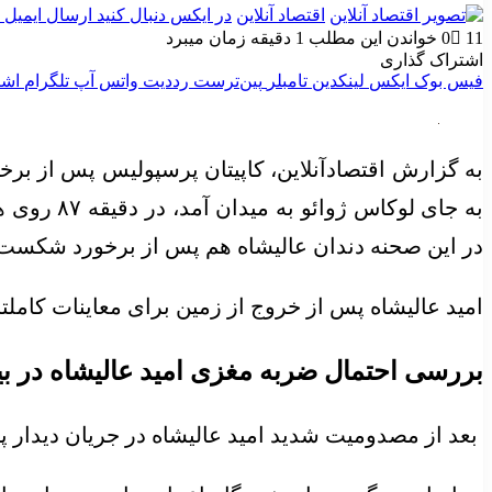
اقتصاد آنلاین
در ایکس دنبال کنید
ارسال ایمیل
11
0
خواندن این مطلب 1 دقیقه زمان میبرد
اشتراک گذاری
فیس بوک
ایکس
لینکدین
‫تامبلر
‫پین‌ترست
‫رددیت
واتس آپ
تلگرام
اشت
به گزارش اقتصادآنلاین، کاپیتان پرسپولیس پس از برخور
به جای ل
در این صحنه دندان عالیشاه هم پس از برخورد شکست و
امید عالیشاه پس از خروج از زمین برای معاینات کاملت
بررسی احتمال ضربه مغزی امید عالیشاه در ب
بعد از مصدومیت شدید امید عالیشاه در جریان دیدار پ