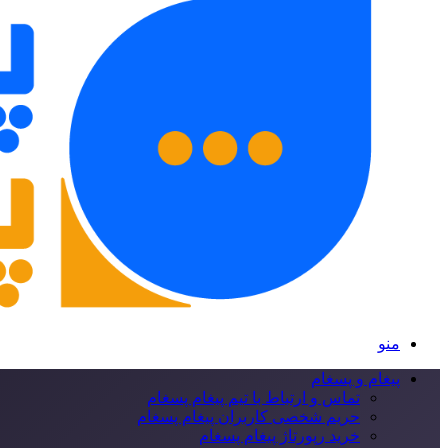
منو
پیغام و پسغام
تماس و ارتباط با تیم پیغام پسغام
حریم شخصی کاربران پیغام پسغام
خرید رپورتاژ پیغام پسغام