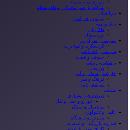
درباره پیغام پسغام
شرایط بازنشر محتوا در پیغام پسغام
بین‌المللی
بورس و فارکس
بانک و بیمه
طلا و ارز
ارزدیجیتال
عمومی و سرگرمی
گردشگری و مهاجرت
سیاسی و اجتماعی
حقوقی و قضایی
پزشکی و زیبایی
ورزشی
خانواده و سبک زندگی
فرهنگ و هنر
اندیشه و دین
صنعت
صنعت خودروسازی
خودرو و حمل و نقل
ساختمان و املاک
علمی و تکنولوژی
مدارس و دانشگاه
تجارت، بازرگانی و خدمات
کارآفرینی و بازاریابی