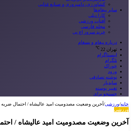
کشاورزی، دامپروری و صنایع غذایی
سایر پیغام‌ها
کارا دیلی
آفتاب ورزشی
مجله فارسی
خرید سرور اچ پی
درباره پیغام و پسغام
℃
تهران
22
اینستاگرام
تلگرام
خوراک
ورود
نوشته تصادفی
سایدبار
تغییر پوسته
جستجو برای
خانه
/
ورزشی
/
آخرین وضعیت مصدومیت امید عالیشاه / احتمال ضربه م
ورزشی
آخرین وضعیت مصدومیت امید عالیشاه / احتما