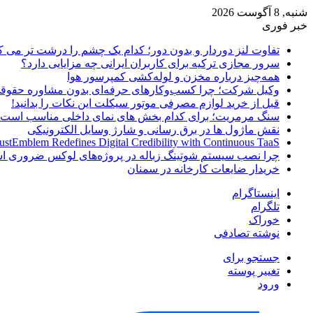
شنبه, 8 آگوست 2026
خبر فوری
تفاوت لنز دوردار و بدون دور؛ کدام یک چشم را درشت تر می ک
سرور مجازی ترکیه برای کاربران ایرانی چه مزایایی دارد؟
همه‌چیز درباره مخزن و لوله‌کشی کمپرسور هوا
وکیل شرکت؛ چرا کسب‌وکارهای حرفه‌ای بدون مشاوره حقوقی
قبل از خرید لوازم مصرفی موتور سیکلت این نکات را بدانید!
سنگ مرمریت؛ برای کدام بخش های نمای داخلی مناسب است
نقش ماژول ها در برق رسانی و شارژ وسایل الکترونیکی
ustEmblem Redefines Digital Credibility with Continuous TaaS
چرا نصب سیستم شوتینگ زباله در پروژه‌های لوکس ضروری 
خریدار ضایعات کارخانه در سمنان
اینستاگرام
تلگرام
خوراک
نوشته تصادفی
جستجو برای
تغییر پوسته
ورود