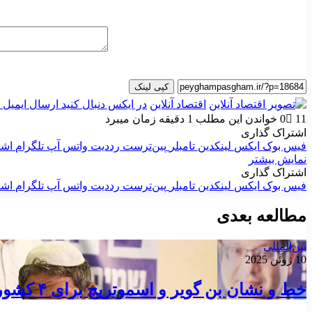
کپی لینک
اقتصاد آنلاین
در ایکس دنبال کنید
ارسال ایمیل
11
0
خواندن این مطلب 1 دقیقه زمان میبرد
اشتراک گذاری
فیس بوک
ایکس
لینکدین
‫تامبلر
‫پین‌ترست
‫رددیت
واتس آپ
تلگرام
اشت
نمایش بیشتر
اشتراک گذاری
فیس بوک
ایکس
لینکدین
‫تامبلر
‫پین‌ترست
‫رددیت
واتس آپ
تلگرام
اشت
مطالعه بعدی
بین‌المللی
10 ژوئن 2025
خط و نشان بن گویر و اسموتریچ برای ۴ کشور