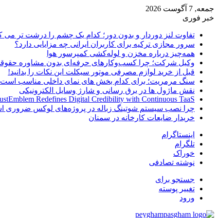
جمعه, 7 آگوست 2026
خبر فوری
تفاوت لنز دوردار و بدون دور؛ کدام یک چشم را درشت تر می ک
سرور مجازی ترکیه برای کاربران ایرانی چه مزایایی دارد؟
همه‌چیز درباره مخزن و لوله‌کشی کمپرسور هوا
وکیل شرکت؛ چرا کسب‌وکارهای حرفه‌ای بدون مشاوره حقوقی
قبل از خرید لوازم مصرفی موتور سیکلت این نکات را بدانید!
سنگ مرمریت؛ برای کدام بخش های نمای داخلی مناسب است
نقش ماژول ها در برق رسانی و شارژ وسایل الکترونیکی
ustEmblem Redefines Digital Credibility with Continuous TaaS
چرا نصب سیستم شوتینگ زباله در پروژه‌های لوکس ضروری 
خریدار ضایعات کارخانه در سمنان
اینستاگرام
تلگرام
خوراک
نوشته تصادفی
جستجو برای
تغییر پوسته
ورود