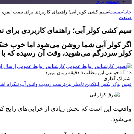
جستجو برای
خانه
/
صنعت
/
سیم کشی کولر آبی؛ راهنمای کاربردی برای نصب ایمن، عی
صنعت
سیم کشی کولر آبی؛ راهنمای کاربردی برای نص
اگر کولر آبی شما روشن می‌شود اما خوب خنک ن
کولر سردرگم می‌شوید، وقت آن رسیده که با 
کارشناس روابط عمومی
ارسال ای
13
2
خواندن این مطلب 5 دقیقه زمان میبرد
اشتراک گذاری
فیس بوک
ایکس
لینکدین
‫تامبلر
‫پین‌ترست
‫رددیت
واتس آپ
تلگرام
اشت
واقعیت این است که بخش زیادی از خرابی‌های رایج کولر
می‌شود.