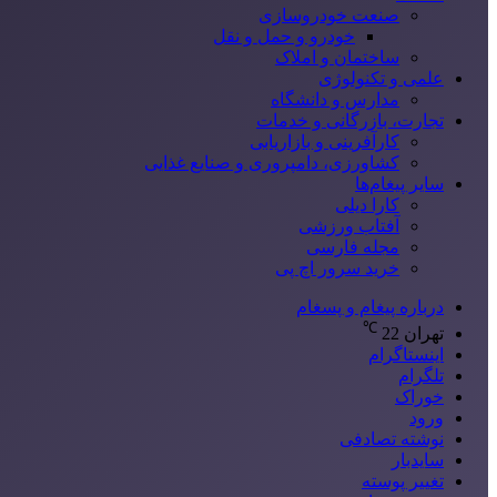
صنعت خودروسازی
خودرو و حمل و نقل
ساختمان و املاک
علمی و تکنولوژی
مدارس و دانشگاه
تجارت، بازرگانی و خدمات
کارآفرینی و بازاریابی
کشاورزی، دامپروری و صنایع غذایی
سایر پیغام‌ها
کارا دیلی
آفتاب ورزشی
مجله فارسی
خرید سرور اچ پی
درباره پیغام و پسغام
℃
تهران
22
اینستاگرام
تلگرام
خوراک
ورود
نوشته تصادفی
سایدبار
تغییر پوسته