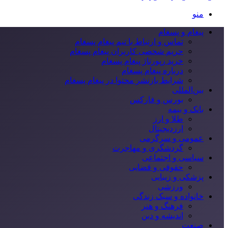
منو
پیغام و پسغام
تماس و ارتباط با تیم پیغام پسغام
حریم شخصی کاربران پیغام پسغام
خرید رپورتاژ پیغام پسغام
درباره پیغام پسغام
شرایط بازنشر محتوا در پیغام پسغام
بین‌المللی
بورس و فارکس
بانک و بیمه
طلا و ارز
ارزدیجیتال
عمومی و سرگرمی
گردشگری و مهاجرت
سیاسی و اجتماعی
حقوقی و قضایی
پزشکی و زیبایی
ورزشی
خانواده و سبک زندگی
فرهنگ و هنر
اندیشه و دین
صنعت