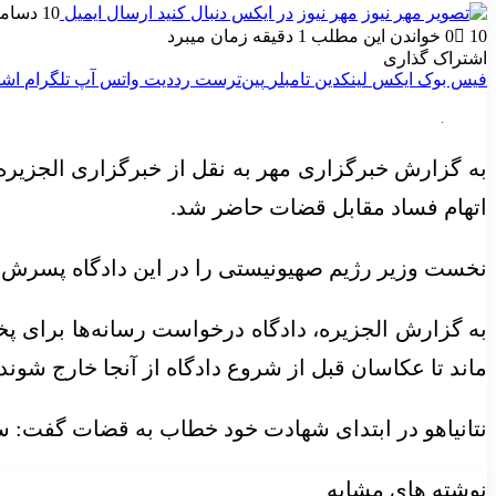
مهر نیوز
در ایکس دنبال کنید
ارسال ایمیل
10 دسامبر 2024
10
0
خواندن این مطلب 1 دقیقه زمان میبرد
اشتراک گذاری
فیس بوک
ایکس
لینکدین
‫تامبلر
‫پین‌ترست
‫رددیت
واتس آپ
تلگرام
اشت
به گزارش خبرگزاری مهر به نقل از خبرگزاری الجزیره،
اتهام فساد مقابل قضات حاضر شد.
نخست وزیر رژیم صهیونیستی را در این دادگاه پسرش
به گزارش الجزیره، دادگاه درخواست رسانه‌ها برای پخ
ماند تا عکاسان قبل از شروع دادگاه از آنجا خارج شوند
نتانیاهو در ابتدای شهادت خود خطاب به قضات گفت: سلام من ۸ سال منتظر این لحظه بودم تا حق
نوشته های مشابه