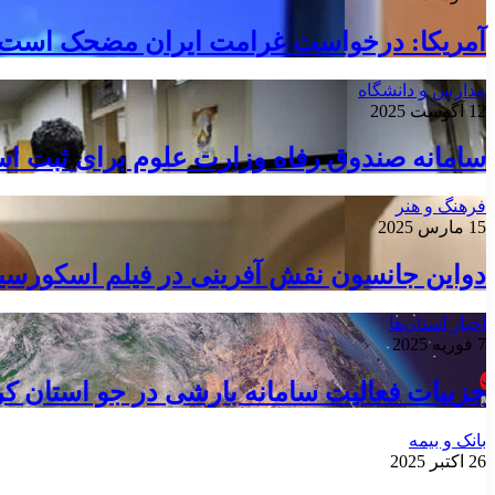
آمریکا: درخواست غرامت ایران مضحک است اما
مدارس و دانشگاه
12 آگوست 2025
سامانه صندوق رفاه وزارت علوم برای ثبت اسک
فرهنگ و هنر
15 مارس 2025
دواین جانسون نقش آفرینی در فیلم اسکورسیزی
اخبار استان‌ها
7 فوریه 2025
جزییات فعالیت سامانه بارشی در جو استان کر
بانک و بیمه
26 اکتبر 2025