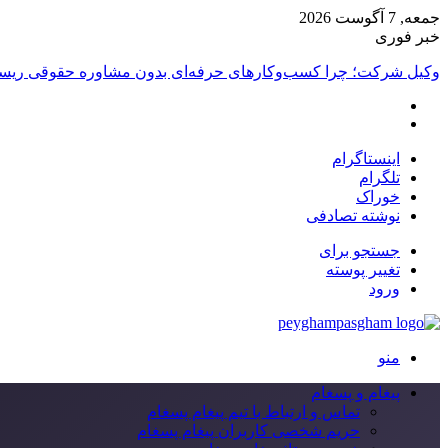
جمعه, 7 آگوست 2026
خبر فوری
وکیل شرکت؛ چرا کسب‌وکارهای حرفه‌ای بدون مشاوره حقوقی ریسک
اینستاگرام
تلگرام
خوراک
نوشته تصادفی
جستجو برای
تغییر پوسته
ورود
منو
پیغام و پسغام
تماس و ارتباط با تیم پیغام پسغام
حریم شخصی کاربران پیغام پسغام