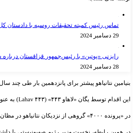
تماس رئیس کمیته تحقیقات روسیه با دادستان کل 
29 دسامبر 2024
رایزنی «پوتین» با رئیس‌جمهور قزاقستان درباره 
28 دسامبر 2024
بنیامین نتانیاهو
پیشتر
برای پانزدهمین بار طی چند سال 
این اقدام توسط یگان «
لاهاو
۴۴۳» (Lahav ۴۴۳) به عنوان واحد تحقیقات مبارزه با فساد به انجام رسیده بود.
در «پرونده ۴۰۰۰» گروهی از نزدیکان نتانیاهو در
مظان
در همین رابطه، نخست وزیر رژیم صهیونیستی با داشتن