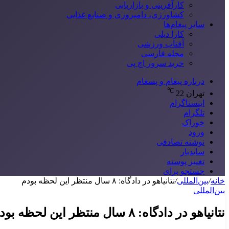
کارآفرینی و بازاریابی
کشاورزی، دامپروری و صنایع غذایی
سایر پیغام‌ها
کارا دیلی
آفتاب ورزشی
مجله فارسی
خرید سرور اچ پی
درباره پیغام و پسغام
℃
تهران
22
اینستاگرام
تلگرام
خوراک
ورود
نوشته تصادفی
سایدبار
تغییر پوسته
جستجو برای
خانه
/
بین‌المللی
/
نتانیاهو در دادگاه: ۸ سال منتظر این لحظه بودم
بین‌المللی
نتانیاهو در دادگاه: ۸ سال منتظر این لحظه بودم