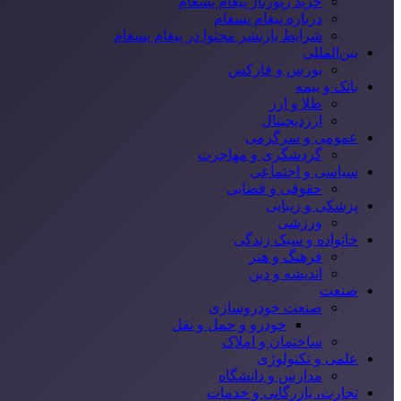
خرید رپورتاژ پیغام پسغام
درباره پیغام پسغام
شرایط بازنشر محتوا در پیغام پسغام
بین‌المللی
بورس و فارکس
بانک و بیمه
طلا و ارز
ارزدیجیتال
عمومی و سرگرمی
گردشگری و مهاجرت
سیاسی و اجتماعی
حقوقی و قضایی
پزشکی و زیبایی
ورزشی
خانواده و سبک زندگی
فرهنگ و هنر
اندیشه و دین
صنعت
صنعت خودروسازی
خودرو و حمل و نقل
ساختمان و املاک
علمی و تکنولوژی
مدارس و دانشگاه
تجارت، بازرگانی و خدمات