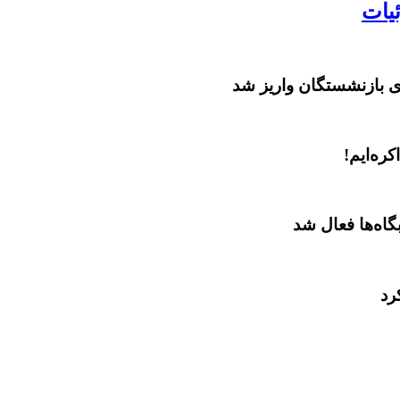
یات
ره‌ایم!
اه‌ها فعال شد
رد