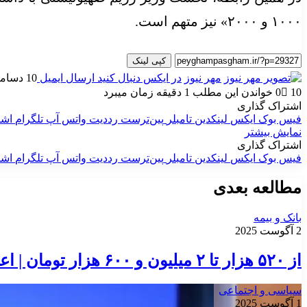
۱۰۰۰ و ۲۰۰۰» نیز متهم است.
کپی لینک
مهر نیوز
در ایکس دنبال کنید
ارسال ایمیل
10 دسامبر 2024
10
0
خواندن این مطلب 1 دقیقه زمان میبرد
اشتراک گذاری
فیس بوک
ایکس
لینکدین
‫تامبلر
‫پین‌ترست
‫رددیت
واتس آپ
تلگرام
اشت
نمایش بیشتر
اشتراک گذاری
فیس بوک
ایکس
لینکدین
‫تامبلر
‫پین‌ترست
‫رددیت
واتس آپ
تلگرام
اشت
مطالعه بعدی
بانک و بیمه
2 آگوست 2025
از ۵۲۰ هزار تا ۲ میلیون و ۶۰۰ هزار تومان | اعتبار جدید برای بازنشستگان واریز شد
سیاسی و اجتماعی
1 آگوست 2025