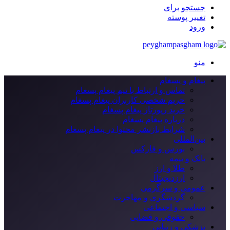
جستجو برای
تغییر پوسته
ورود
منو
پیغام و پسغام
تماس و ارتباط با تیم پیغام پسغام
حریم شخصی کاربران پیغام پسغام
خرید رپورتاژ پیغام پسغام
درباره پیغام پسغام
شرایط بازنشر محتوا در پیغام پسغام
بین‌المللی
بورس و فارکس
بانک و بیمه
طلا و ارز
ارزدیجیتال
عمومی و سرگرمی
گردشگری و مهاجرت
سیاسی و اجتماعی
حقوقی و قضایی
پزشکی و زیبایی