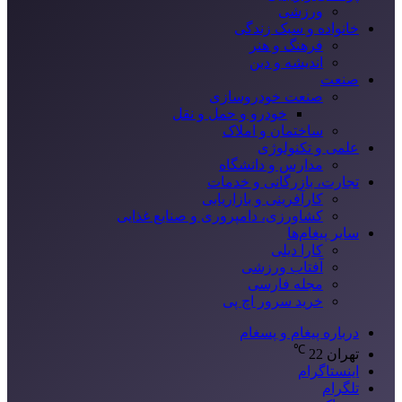
ورزشی
خانواده و سبک زندگی
فرهنگ و هنر
اندیشه و دین
صنعت
صنعت خودروسازی
خودرو و حمل و نقل
ساختمان و املاک
علمی و تکنولوژی
مدارس و دانشگاه
تجارت، بازرگانی و خدمات
کارآفرینی و بازاریابی
کشاورزی، دامپروری و صنایع غذایی
سایر پیغام‌ها
کارا دیلی
آفتاب ورزشی
مجله فارسی
خرید سرور اچ پی
درباره پیغام و پسغام
℃
تهران
22
اینستاگرام
تلگرام