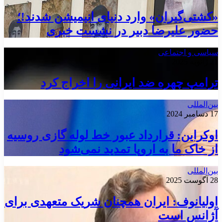
«کشتی‌گیران» وارد دنیای انیمیشن شدند!؛
حضور علیرضا دبیر در نشست خبری
سیاسی و اجتماعی
21 ژانویه 2025
ترامپ چهره ضد ایرانی را اخراج کرد
بین‌المللی
17 دسامبر 2024
اوکراین: قرارداد عبور خط لوله گازی روسیه
از خاک ما به اروپا تمدید نمی‌شود
بین‌المللی
28 آگوست 2025
اولیانوف: ایران همچنان شریک متعهدی برای
آژانس است