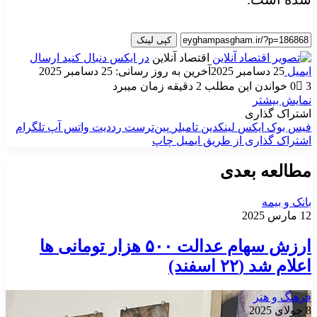
کپی لینک
اقتصاد آنلاین
در ایکس دنبال کنید
ارسال
ایمیل
25 دسامبر 2025
آخرین به روز رسانی: 25 دسامبر 2025
3
0
خواندن این مطلب 2 دقیقه زمان میبرد
نمایش بیشتر
اشتراک گذاری
فیس بوک
ایکس
لینکدین
‫تامبلر
‫پین‌ترست
‫رددیت
واتس آپ
تلگرام
اشتراک گذاری از طریق ایمیل
چاپ
مطالعه بعدی
بانک و بیمه
12 مارس 2025
ارزش سهام عدالت ۵۰۰ هزار تومانی ها
اعلام شد (۲۲ اسفند)
فرهنگ و هنر
8 جولای 2025