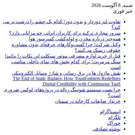
شنبه, 8 آگوست 2026
خبر فوری
تفاوت لنز دوردار و بدون دور؛ کدام یک چشم را درشت تر می
کند؟
سرور مجازی ترکیه برای کاربران ایرانی چه مزایایی دارد؟
همه‌چیز درباره مخزن و لوله‌کشی کمپرسور هوا
وکیل شرکت؛ چرا کسب‌وکارهای حرفه‌ای بدون مشاوره
حقوقی ریسک می‌کنند؟
قبل از خرید لوازم مصرفی موتور سیکلت این نکات را بدانید!
سنگ مرمریت؛ برای کدام بخش های نمای داخلی مناسب
است
نقش ماژول ها در برق رسانی و شارژ وسایل الکترونیکی
The End of Static Badges: How TrustEmblem Redefines
Digital Credibility with Continuous TaaS
چرا نصب سیستم شوتینگ زباله در پروژه‌های لوکس ضروری
است؟
خریدار ضایعات کارخانه در سمنان
اینستاگرام
تلگرام
خوراک
نوشته تصادفی