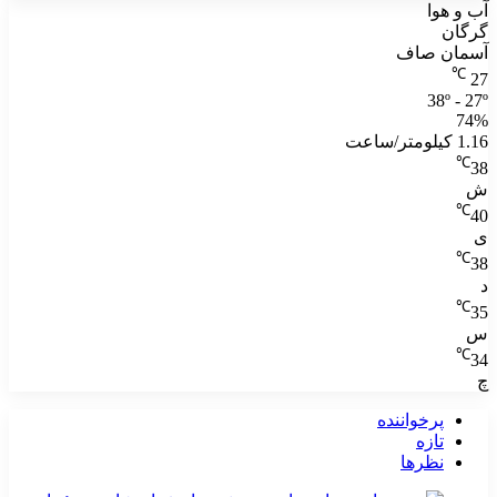
آب و هوا
گرگان
آسمان صاف
℃
27
38º - 27º
74%
1.16 کیلومتر/ساعت
℃
38
ش
℃
40
ی
℃
38
د
℃
35
س
℃
34
چ
پرخواننده
تازه
نظرها