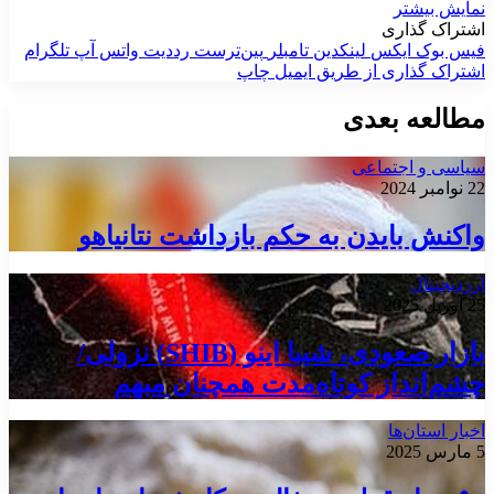
نمایش بیشتر
اشتراک گذاری
فیس بوک
ایکس
لینکدین
‫تامبلر
‫پین‌ترست
‫رددیت
واتس آپ
تلگرام
اشتراک گذاری از طریق ایمیل
چاپ
مطالعه بعدی
سیاسی و اجتماعی
22 نوامبر 2024
واکنش بایدن به حکم بازداشت نتانیاهو
ارزدیجیتال
25 آوریل 2025
بازار صعودی، شیبا اینو (SHIB) نزولی/
چشم‌انداز کوتاه‌مدت همچنان مبهم
اخبار استان‌ها
5 مارس 2025