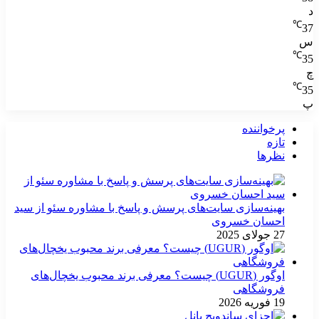
د
℃
37
س
℃
35
چ
℃
35
پ
پرخواننده
تازه
نظرها
بهینه‌سازی سایت‌های پرسش و پاسخ با مشاوره سئو از سید
احسان خسروی
27 جولای 2025
اوگور (UGUR) چیست؟ معرفی برند محبوب یخچال‌های
فروشگاهی
19 فوریه 2026