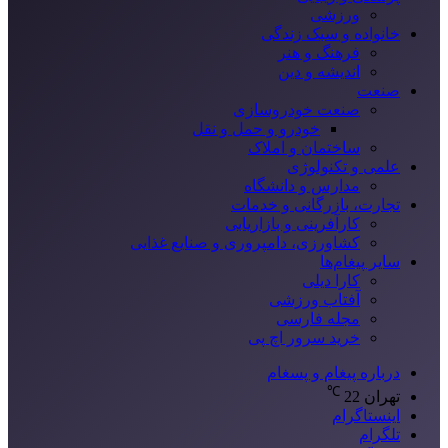
ورزشی
خانواده و سبک زندگی
فرهنگ و هنر
اندیشه و دین
صنعت
صنعت خودروسازی
خودرو و حمل و نقل
ساختمان و املاک
علمی و تکنولوژی
مدارس و دانشگاه
تجارت، بازرگانی و خدمات
کارآفرینی و بازاریابی
کشاورزی، دامپروری و صنایع غذایی
سایر پیغام‌ها
کارا دیلی
آفتاب ورزشی
مجله فارسی
خرید سرور اچ پی
درباره پیغام و پسغام
℃
تهران
22
اینستاگرام
تلگرام