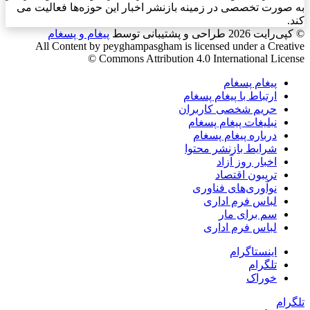
به صورت تخصصی در زمینه بازنشر اخبار این حوزه‌ها فعالیت می
کند.
© کپی‌رایت 2026
طراحی و پشتیبانی توسط
پیغام و پسغام
All Content by peyghampasgham is licensed under a Creative
Commons Attribution 4.0 International License ©️
پیغام پسغام
ارتباط با پیغام پسغام
حریم شخصی کاربران
نبلیغات پیغام پسغام
درباره پیغام پسغام
شرایط بازنشر محتوا
اخبار روز آزاد
تریبون اقتصاد
نوآوری‌های فناوری
لباس فرم اداری
سم برای مار
لباس فرم اداری
اینستاگرام
تلگرام
خوراک
تلگرام