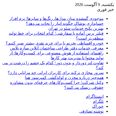
یکشنبه, 9 آگوست 2026
خبر فوری
موجودی گمشده میان مدل‌ها، رنگ‌ها و سایزها؛ نرم افزار
حسابداری پوشاک چگونه انبار را نجات می‌دهد؟
بهترین پکیج خدمات سئو در تهران
فیلتر پرس آماده یا سفارشی؛ کدام انتخاب برای خط تولید
منطقی‌تر است؟
خودرو اقساطی بخریم یا برای خرید نقدی بیشتر صبر کنیم؟
معرفی خدمات دفتر طراحی ساختمان آنلاین سازه پلاس
راهنمای استفاده از هوش مصنوعی برای کسب‌وکارها: از
تولید محتوا تا مدیریت بهتر کارها
تفاوت لنز دوردار و بدون دور؛ کدام یک چشم را درشت تر می
کند؟
سرور مجازی ترکیه برای کاربران ایرانی چه مزایایی دارد؟
همه‌چیز درباره مخزن و لوله‌کشی کمپرسور هوا
وکیل شرکت؛ چرا کسب‌وکارهای حرفه‌ای بدون مشاوره
حقوقی ریسک می‌کنند؟
اینستاگرام
تلگرام
خوراک
نوشته تصادفی