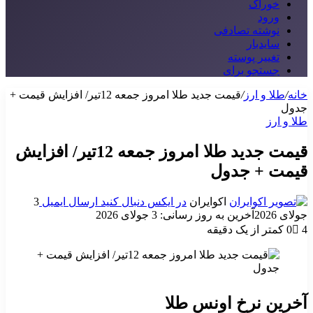
خوراک
ورود
نوشته تصادفی
سایدبار
تغییر پوسته
جستجو برای
خانه
/
طلا و ارز
/
قیمت جدید طلا امروز جمعه 12تیر/ افزایش قیمت +
جدول
طلا و ارز
قیمت جدید طلا امروز جمعه 12تیر/ افزایش
قیمت + جدول
اکوایران
در ایکس دنبال کنید
ارسال ایمیل
3
جولای 2026
آخرین به روز رسانی: 3 جولای 2026
4
0
کمتر از یک دقیقه
آخرین نرخ اونس طلا