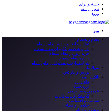
جستجو برای
تغییر پوسته
ورود
منو
پیغام و پسغام
تماس و ارتباط با تیم پیغام پسغام
حریم شخصی کاربران پیغام پسغام
خرید رپورتاژ پیغام پسغام
درباره پیغام پسغام
شرایط بازنشر محتوا در پیغام پسغام
بین‌المللی
بورس و فارکس
بانک و بیمه
طلا و ارز
ارزدیجیتال
عمومی و سرگرمی
گردشگری و مهاجرت
سیاسی و اجتماعی
حقوقی و قضایی
پزشکی و زیبایی