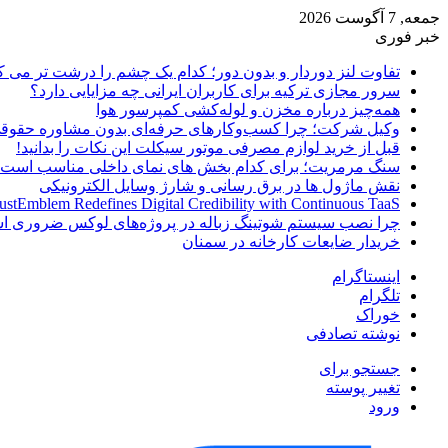
جمعه, 7 آگوست 2026
خبر فوری
تفاوت لنز دوردار و بدون دور؛ کدام یک چشم را درشت تر می ک
سرور مجازی ترکیه برای کاربران ایرانی چه مزایایی دارد؟
همه‌چیز درباره مخزن و لوله‌کشی کمپرسور هوا
وکیل شرکت؛ چرا کسب‌وکارهای حرفه‌ای بدون مشاوره حقوقی
قبل از خرید لوازم مصرفی موتور سیکلت این نکات را بدانید!
سنگ مرمریت؛ برای کدام بخش های نمای داخلی مناسب است
نقش ماژول ها در برق رسانی و شارژ وسایل الکترونیکی
ustEmblem Redefines Digital Credibility with Continuous TaaS
چرا نصب سیستم شوتینگ زباله در پروژه‌های لوکس ضروری 
خریدار ضایعات کارخانه در سمنان
اینستاگرام
تلگرام
خوراک
نوشته تصادفی
جستجو برای
تغییر پوسته
ورود