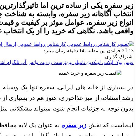
زیر سفره یکی از ساده ترین اما تاثیرگذارت
انتخاب آگاهانه زیر سفره، وابسته به شناخت
انواع زیر سفره، عوامل موثر بر کیفیت و قیمت
واقعی باشد. نگاهی که خرید را از یک انتخاب ع
کارشناس روابط عمومی
ارسال ای
13
2
خواندن این مطلب 14 دقیقه زمان میبرد
اشتراک گذاری
فیس بوک
ایکس
لینکدین
‫تامبلر
‫پین‌ترست
‫رددیت
واتس آپ
تلگرام
اشت
در بسیاری از خانه های ایرانی، سفره تنها یک وسی
رشد استفاده از میز غذاخوری، هنوز هم در بسیاری از 
بدون توجه به جزئیات انجام شود، میتواند مشکلاتی م
اینجاست که نقش
زیر سفره
به عنوان یک لایه محافظ
میتواند هم در بهداشت محیط تاثیرگذار باشد و هم در کا