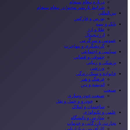
درباره پیغام پسغام
شرایط بازنشر محتوا در پیغام پسغام
بین‌المللی
بورس و فارکس
بانک و بیمه
طلا و ارز
ارزدیجیتال
عمومی و سرگرمی
گردشگری و مهاجرت
سیاسی و اجتماعی
حقوقی و قضایی
پزشکی و زیبایی
ورزشی
خانواده و سبک زندگی
فرهنگ و هنر
اندیشه و دین
صنعت
صنعت خودروسازی
خودرو و حمل و نقل
ساختمان و املاک
علمی و تکنولوژی
مدارس و دانشگاه
تجارت، بازرگانی و خدمات
کارآفرینی و بازاریابی