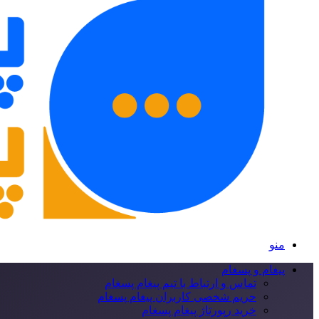
منو
پیغام و پسغام
تماس و ارتباط با تیم پیغام پسغام
حریم شخصی کاربران پیغام پسغام
خرید رپورتاژ پیغام پسغام