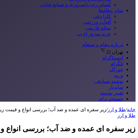
کشاورزی، دامپروری و صنایع غذایی
سایر پیغام‌ها
کارا دیلی
آفتاب ورزشی
مجله فارسی
خرید سرور اچ پی
درباره پیغام و پسغام
℃
تهران
22
اینستاگرام
تلگرام
خوراک
ورود
نوشته تصادفی
سایدبار
تغییر پوسته
جستجو برای
خانه
/
طلا و ارز
/
زیر سفره ای عمده و ضد آب؛ بررسی انواع و قیمت ز
طلا و ارز
زیر سفره ای عمده و ضد آب؛ بررسی انواع و