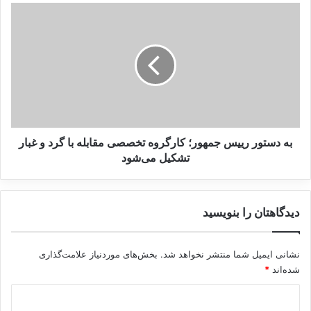
م
ب
کپی لینک
ش
ه
ت
د
ر
س
ی
ت
ط
و
ا
ر
ر
ر
م
ی
ی
ی
به دستور رییس جمهور؛ کارگروه تخصصی مقابله با گرد و غبار
ش
س
تشکیل می‌شود
د
ج
م
ه
دیدگاهتان را بنویسید
و
ر
؛
نشانی ایمیل شما منتشر نخواهد شد.
بخش‌های موردنیاز علامت‌گذاری
ک
شده‌اند
*
ا
ر
د
گ