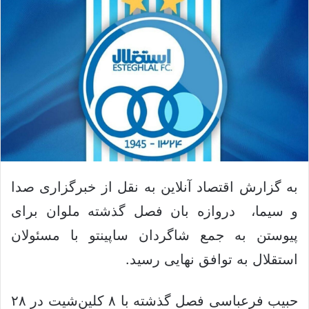
ک
ل
س
ا
د
ی
ن
م
ب
ی
ا
ل
ل
ک
ن
ی
د
به گزارش اقتصاد آنلاین به نقل از خبرگزاری صدا
و سیما، دروازه بان فصل گذشته ملوان برای
پیوستن به جمع شاگردان ساپینتو با مسئولان
استقلال به توافق نهایی رسید.
حبیب فرعباسی فصل گذشته با ۸ کلین‌شیت در ۲۸