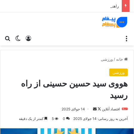
راهنمای استفاده از هوش مصنوعی برای کسب‌وکارها: از تولید محتوا تا مدیریت بهتر کارها
منو
ورود
تغییر پو
جس
خانه
/
ورزشی
ورزشی
هووی سید حسین حسینی از راه
رسید
اقتصاد آنلاین
د
ا
14 جولای 2025
ر
ر
آخرین به روز رسانی: 14 جولای 2025
0
5
کمتر از یک دقیقه
ا
س
ی
ا