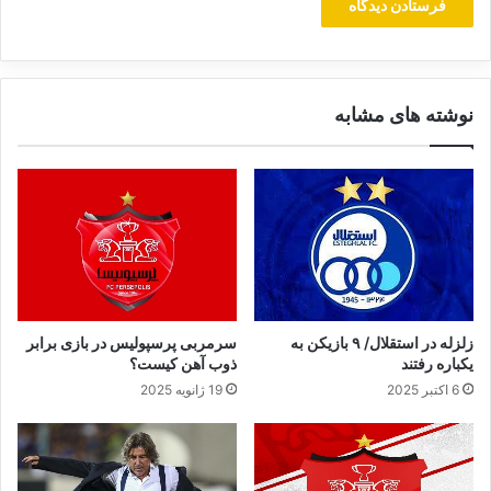
ب
ا
ر
ت
ش
نوشته های مشابه
ک
ی
ل
م
ی‌
ش
و
د
زلزله در استقلال/ ۹ بازیکن به
سرمربی پرسپولیس در بازی برابر
یکباره رفتند
ذوب آهن کیست؟
6 اکتبر 2025
19 ژانویه 2025