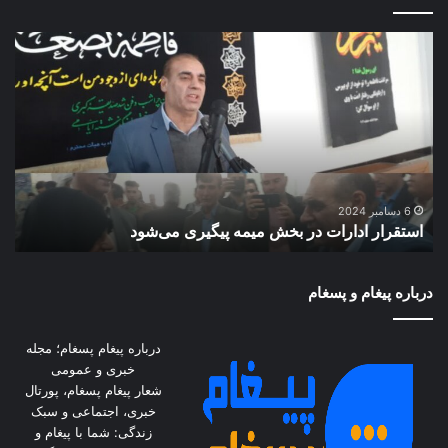
استقرار
با
ادارات
روی
در
آرژ
بخش
رکو
میمه
۲۸
پیگیری
سال
می‌شود
جس
گوگ
را
6 دسامبر 2024
استقرار ادارات در بخش میمه پیگیری می‌شود
ش
شک
درباره پیغام و پسغام
درباره پیغام پسغام؛ مجله
خبری و عمومی
شعار پیغام پسغام، پورتال
خبری، اجتماعی و سبک
زندگی: شما با پیغام و