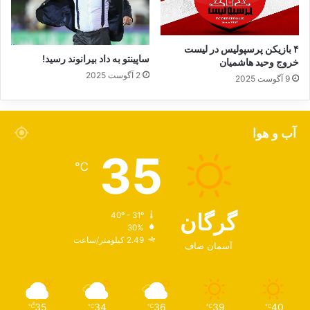
۴ بازیکن پرسپولیس در لیست
ساپینتو به داد بیرانوند رسید!
خروج وحید هاشمیان
2 آگوست 2025
9 آگوست 2025
آب و هوا
35
℃
گرگان
40º - 31º
30%
2.49 کیلومتر/ساعت
آسمان صاف
35
34
36
39
40
℃
℃
℃
℃
℃