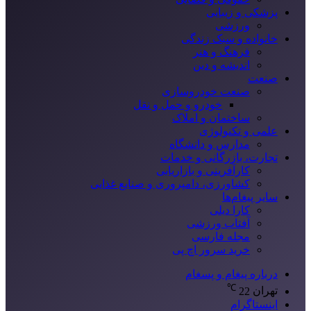
پزشکی و زیبایی
ورزشی
خانواده و سبک زندگی
فرهنگ و هنر
اندیشه و دین
صنعت
صنعت خودروسازی
خودرو و حمل و نقل
ساختمان و املاک
علمی و تکنولوژی
مدارس و دانشگاه
تجارت، بازرگانی و خدمات
کارآفرینی و بازاریابی
کشاورزی، دامپروری و صنایع غذایی
سایر پیغام‌ها
کارا دیلی
آفتاب ورزشی
مجله فارسی
خرید سرور اچ پی
درباره پیغام و پسغام
℃
تهران
22
اینستاگرام