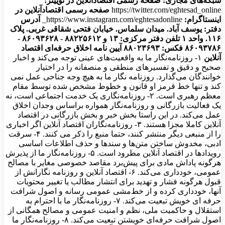
شبکه‌های مجازی:
صفحه رسمی اقتصادآنلاین در توییتر:
https://twitter.com/eghtesad_online
صفحه رسمی اقتصادآنلاین در
اینستاگرام:
https://www.instagram.com/eghtesadonline_
آدرس
دفتر: یوسف آباد. میدان سلماس. خیابان فتحی شقاقی غربی. پلاک
۱۱۶. واحد ۱
تلفن دفتر مرکزی: ۱۳ و ۸۸۲۲۵۶۱۲ - ۸۶۰۹۳۶۲۸ -
۸۶۰۹۳۷۸۶ فکس: ۸۸۰۲۳۶۹۳
آیین نامه اخلاق حرفه‌ای اقتصاد
آنلاین
۱- روزنامه‌نگار ما به واقعیت‌های عینی توجه می‌کند و اخبار
صحیح و دقیق و تفسیرهای منطقی و منصفانه را در اختیار
خوانندگان می‌گذارد. روزنامه نگار ما به هیچ وجه جناحی عمل نمی
کند و تنها خط قرمز او قانون و خطوط مشخص شده توسط مقام
معظم رهبری است. ۲- روزنامه‌نگاری یک خدمت اجتماعی است، نه
یک فعالیت بازرگانی و روزنامه‌نگار همواره براساس وجدان اخلاق
عمل می‌کند. در این راستا بخش خبر و بخش بازرگانی در اقتصاد
آنلاین کاملا مجزا هستند. ۳- روزنامه‌نگاران اقتصاد آنلاین اگر اخباری
را از منبعی دیگر منتشر کنند، حتما منبع را ذکر می کنند. ۴- سرقت
ادبی، مخدوش ساختن متن‌ها و سندها و حذف اطلاعات اساسی
رویدادها در اقتصاد آنلاین مطرود است. ۵- روزنامه‌نگار ما از پذیرش
هرگونه پاداش مادی برای پیش‌برد مقاصد خصوصی مغایر با مصالح
عمومی، خودداری می‌کند. ۶- اقتصاد آنلاین و روزنامه نگارانش از
قبول هرگونه فشار و تهدید برای انتشار مطالب یا تغییر محتویات
آنها، خودداری کرده و از خط‌مشی عمومی رسانه و اصول شرافت
حرفه ای خویش تبعیت می‌کند. ۷- روزنامه‌نگار ما با احترام به
استقلال و حاکمیت ملی، نظم و امنیت عمومی و مصالح همگانی از
اصول شرافت حرفه‌ای خویشتن تبعیت می‌کند. ۸- روزنامه‌نگار ما