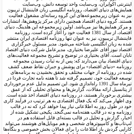
اینترنتی اکوایران، وب‌سایت واحد توسعه دانش، وب‌سایت
همایش‌های دنیای اقتصاد، روزنامه انگلیسی ‌زبان فایننشال تریبون
نیز به عنوان زیرمجموعه‌های این گروه رسانه‌ای مشغول فعالیت
هستند. گروه دنیای اقتصاد همچنین دارای مرکز پژوهش‌ها، انتشارات
و مرکز همایش‌ها نیز می‌باشد. اولین زیرمجموعه این هلدینگ، دنیای
اقتصاد، از سال 1381 فعالیت خود را آغاز کرده است. روزنامه
فایننشال تریبیون، نیز به عنوان تنها روزنامه اقتصادی ایران منتشر
شده به زبان انگلیسی شناخته می‌شود. مدیر مسئول خبرگزاری
اقتصاد نیوز آقای علیرضا بختیاری، مدیرعامل شرکت دنیای اقتصاد
تابان است. آقای بختیاری در توضیح و تشریح مجموعه فعالیت‌های
دنیای اقتصاد بیان می‌دارند که: پس از به ثبات رسیدن مجموعه
روزنامه «دنیای اقتصاد» برای پوشش و جبران نقاط ضعف کشف
شده در روزنامه از جهات مختلف و تحقق بخشیدن به برنامه‌های
توسعه فعالیت خود، تصمیم گرفته شد تا هفته نامه تجارت فردا در
تیرماه سال 1391 راه‌اندازی شود. این تصمیم بدلیل عدم برخورداری
از پتانسیل ارائه مقالات، گزارش‌ها و محتوای تحلیلی که از عمق
بیشتری برخوردار هستند، در روزنامه دنیای اقتصاد اخذ شده است.
وی اظهار می‌کند که یک فعال اقتصادی به هر ترتیب در فرآیند کاری
خود در طول روز به اطلاعاتی نیاز پیدا خواهد کرد که نه در قالب
روزنامه و نه در قالب هفته‌نامه نمی‌گنجد. پکیجی تشکیل شده از
اخبار، گزارش و تحلیل در قالب بسته‌ای قابل استفاده هم در
لپ‌تاب‌ها و کامپیوترهای شخصی و هم موبایل‌های هوشمند می‌تواند
کارایی گردش باز اطلاعات را برای فعالان بخش خصوصی و بنگاه‌ها