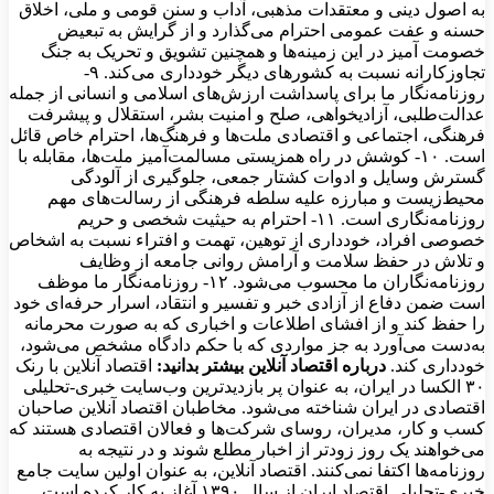
به اصول دینی و معتقدات مذهبی، آداب و سنن قومی و ملی، اخلاق
حسنه و عفت عمومی احترام می‌گذارد و از گرایش به تبعیض
خصومت آمیز در این زمینه‌ها و همچنین تشویق و تحریک به جنگ
تجاوزکارانه نسبت به کشورهای دیگر خودداری می‌کند. ۹-
روزنامه‌نگار ما برای پاسداشت ارزش‌های اسلامی و انسانی از جمله
عدالت‌طلبی، آزادیخواهی، صلح و امنیت بشر، استقلال و پیشرفت
فرهنگی، اجتماعی و اقتصادی ملت‌ها و فرهنگ‌ها، احترام خاص قائل
است. ۱۰- کوشش در راه همزیستی مسالمت‌آمیز ملت‌ها، مقابله با
گسترش وسایل و ادوات کشتار جمعی، جلوگیری از آلودگی
محیط‌زیست و مبارزه علیه سلطه فرهنگی از رسالت‌های مهم
روزنامه‌نگاری است. ۱۱- احترام به حیثیت شخصی و حریم
خصوصی افراد، خودداری از توهین، تهمت و افتراء نسبت به اشخاص
و تلاش در حفظ سلامت و آرامش روانی جامعه از وظایف
روزنامه‌نگاران ما محسوب می‌شود. ۱۲- روزنامه‌نگار ما موظف
است ضمن دفاع از آزادی خبر و تفسیر و انتقاد، اسرار حرفه‌ای خود
را حفظ کند و از افشای اطلاعات و اخباری که به صورت محرمانه
به‌دست می‌آورد به جز مواردی که با حکم دادگاه مشخص می‌شود،
خودداری کند.
درباره اقتصاد آنلاین بیشتر بدانید:
اقتصاد آنلاین با رنک
۳۰ الکسا در ایران، به عنوان پر بازدیدترین وب‌سایت خبری-تحلیلی
اقتصادی در ایران شناخته می‌شود. مخاطبان اقتصاد آنلاین صاحبان
کسب و کار، مدیران، روسای شرکت‌ها و فعالان اقتصادی هستند که
می‌خواهند یک روز زودتر از اخبار مطلع شوند و در نتیجه به
روزنامه‌ها اکتفا نمی‌کنند. اقتصاد آنلاین، به عنوان اولین سایت جامع
خبری-تحلیلی اقتصاد ایران از سال ۱۳۹۰ آغاز به کار کرده است.