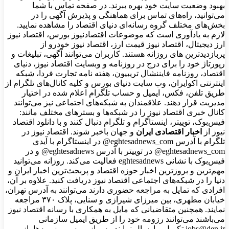
بهبود وضعیت سایت خود بهره ببرند. در صفحه تماس با شما
می‌توانید، راه‌های تماس برای هماهنگی و پذیرش آگهی را در
بخش‌های مختلف گروه رسانه‌ای دنیای اقتصاد را مشاهده نمایید.
لازم به یادآوری است که موضوعات اقتصادنیوز بورس، اقتصاد نیوز
ارز دیجیتال، اقتصاد نیوز قیمت ارز، اقتصاد نیوز خودرو از
پربازدیدترین های روزانه هستند. کاربران می‌توانند آگهی، تبلیغات و
رپورتاژ خود را برای درج در روزنامه و وبسایت اقتصاد نیوز، دنیای
اقتصاد، روزنامه فایننشال تریبیون، هفته نامه تجارت فردا، شبکه
اینترنتی اکوایران، وب سایت دنیای بورس و کلیه کانال‌های تلگرام از
طریق تلفن، فکس، ایمیل و حساب تلگرام اعلام شده در اختیار
مدیریت قرار دهند. علاقمندان به شبکه‎‌های اجتماعی نیز می‌توانند
کانال خبری اقتصاد نیوز را در شبکه‌ها و بسترهای مختلف مانند:
فیس‌بوک، توییتر، اینستاگرام و تلگرام دنبال کنند و با دانلود اقتصاد
نیوز از
اخبار اقتصادی ایران
و جهان باخبر شوند. اقتصاد نیوز در
تلگرام با آدرس eghtesadnews_com@ در اینستاگرام با آیدی
eghtesadnews_com@ در توییتر با آدرس eghtesadnews@ و در
فیس‌بوک با نشانی eghtesadnews فعالیت می‌کند. روزانه می‌توانید
مهم‌ترین و بروزترین اخبار حوزه اقتصاد و پربحث‌ترین اخبار ایران و
دنیا را در شبکه‌های اجتماعی اقتصاد نیوز دریافت کنید. علاوه بر آن،
افرادی که تمایل به مراجعه حضوری دارند می‌توانند به آدرس تهران،
خیابان مطهری، بین میرزای شیرازی و سنایی، پلاک ۳۷۰ مراجعه
نمایند. همچنین متقاضیانی که مایل به همکاری با رسانه‌ اقتصاد نیوز
می‌باشند می‌توانند رزومه خود را از طریق ایمیل سازمانی
jobs@den.ir تکمیل و ارسال نمایند. پس از بررسی رزومه‌ها، از