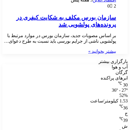
0
2
سازمان بورس مکلف به شکایت کیفری در
پرونده‌های پولشویی شد
بر اساس مصوبات جدید، سازمان بورس در موارد مرتبط با
پولشویی ناشی از جرایم بورسی باید نسبت به طرح دعوای…
بیشتر بخوانید »
بارگزاری بیشتر
آب و هوا
گرگان
ابرهای پراکنده
℃
30
36º - 27º
52%
1.53 کیلومتر/ساعت
℃
36
ج
℃
39
ش