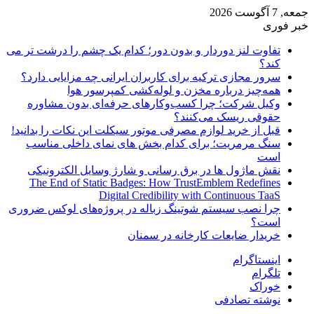
جمعه, 7 آگوست 2026
خبر فوری
تفاوت لنز دوردار و بدون دور؛ کدام یک چشم را درشت تر می
کند؟
سرور مجازی ترکیه برای کاربران ایرانی چه مزایایی دارد؟
همه‌چیز درباره مخزن و لوله‌کشی کمپرسور هوا
وکیل شرکت؛ چرا کسب‌وکارهای حرفه‌ای بدون مشاوره
حقوقی ریسک می‌کنند؟
قبل از خرید لوازم مصرفی موتور سیکلت این نکات را بدانید!
سنگ مرمریت؛ برای کدام بخش های نمای داخلی مناسب
است
نقش ماژول ها در برق رسانی و شارژ وسایل الکترونیکی
The End of Static Badges: How TrustEmblem Redefines
Digital Credibility with Continuous TaaS
چرا نصب سیستم شوتینگ زباله در پروژه‌های لوکس ضروری
است؟
خریدار ضایعات کارخانه در سمنان
اینستاگرام
تلگرام
خوراک
نوشته تصادفی