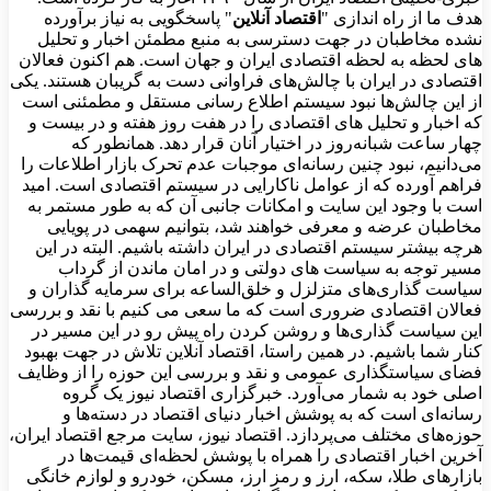
هدف ما از راه اندازی "
اقتصاد آنلاین
" پاسخگویی به نیاز برآورده
نشده مخاطبان در جهت دسترسی به منبع مطمئن اخبار و تحلیل
های لحظه به لحظه اقتصادی ایران و جهان است. هم اکنون فعالان
اقتصادی در ایران با چالش‌های فراوانی دست به گریبان هستند. یکی
از این چالش‌ها نبود سیستم اطلاع رسانی مستقل و مطمئنی است
که اخبار و تحلیل های اقتصادی را در هفت روز هفته و در بیست و
چهار ساعت شبانه‌روز در اختیار آنان قرار دهد. همانطور که
می‌دانیم، نبود چنین رسانه‌ای موجبات عدم تحرک بازار اطلاعات را
فراهم آورده که از عوامل ناکارایی در سیستم اقتصادی است. امید
است با وجود این سایت و امکانات جانبی آن که به طور مستمر به
مخاطبان عرضه و معرفی خواهند شد، بتوانیم سهمی در پویایی
هرچه بیشتر سیستم اقتصادی در ایران داشته باشیم. البته در این
مسیر توجه به سیاست های دولتی و در امان ماندن از گرداب
سیاست گذاری‌های متزلزل و خلق‌الساعه برای سرمایه گذاران و
فعالان اقتصادی ضروری است که ما سعی می کنیم با نقد و بررسی
این سیاست گذاری‌ها و روشن کردن راه پیش رو در این مسیر در
کنار شما باشیم. در همین راستا، اقتصاد آنلاین تلاش در جهت بهبود
فضای سیاستگذاری عمومی و نقد و بررسی این حوزه را از وظایف
اصلی خود به شمار می‌آورد. خبرگزاری اقتصاد نیوز یک گروه
رسانه‌ای است که به پوشش اخبار دنیای اقتصاد در دسته‌ها و
حوزه‌های مختلف می‌پردازد. اقتصاد نیوز، سایت مرجع اقتصاد ایران،
آخرین اخبار اقتصادی را همراه با پوشش لحظه‌ای قیمت‌ها در
بازارهای طلا، سکه، ارز و رمز ارز، مسکن، خودرو و لوازم خانگی