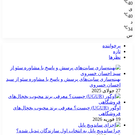
℃
40
ی
℃
40
د
℃
34
س
پرخواننده
تازه
نظرها
بهینه‌سازی سایت‌های پرسش و پاسخ با مشاوره سئو از سید
احسان خسروی
27 جولای 2025
اوگور (UGUR) چیست؟ معرفی برند محبوب یخچال‌های
فروشگاهی
19 فوریه 2026
چرا ساندویچ پانل به انتخاب اول سازندگان تبدیل شده؟