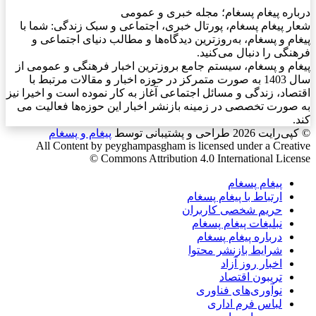
درباره پیغام پسغام؛ مجله خبری و عمومی
شعار پیغام پسغام، پورتال خبری، اجتماعی و سبک زندگی: شما با
پیغام و پسغام، به‌روزترین دیدگاه‌ها و مطالب دنیای اجتماعی و
فرهنگی را دنبال می‌کنید.
پیغام و پسغام، سیستم جامع بروزترین اخبار فرهنگی و عمومی از
سال 1403 به صورت متمرکز در حوزه اخبار و مقالات مرتبط با
اقتصاد، زندگی و مسائل اجتماعی آغاز به کار نموده است و اخیرا نیز
به صورت تخصصی در زمینه بازنشر اخبار این حوزه‌ها فعالیت می
کند.
© کپی‌رایت 2026
طراحی و پشتیبانی توسط
پیغام و پسغام
All Content by peyghampasgham is licensed under a Creative
Commons Attribution 4.0 International License ©️
پیغام پسغام
ارتباط با پیغام پسغام
حریم شخصی کاربران
نبلیغات پیغام پسغام
درباره پیغام پسغام
شرایط بازنشر محتوا
اخبار روز آزاد
تریبون اقتصاد
نوآوری‌های فناوری
لباس فرم اداری