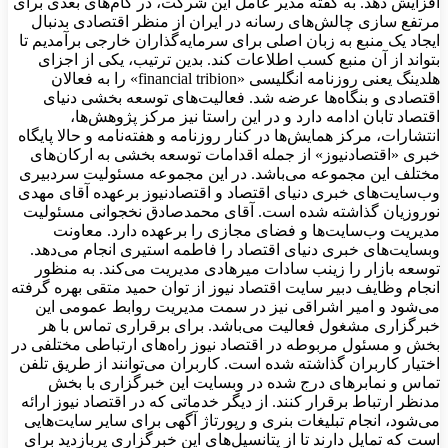
افزایش دهد. به گفته مدیر عامل این شرکت، در گام‌های بعدی برای
مرتفع سازی چالش‌های رسانه در ایران از منظر اقتصادی بدنبال
ایجاد یک منبع به زبان اصلی برای سرمایه‌گذاران خارجی برآمدیم تا
بتواند از آن منبع کسب اطلاعات کند. بدین ترتیب، یکی از اجزای
هلدینگ یعنی روزنامه انگلیسی «financial tribion» را به فعالان
اقتصادی و بنگاه‌ها عرضه شد. فعالیت‌های توسعه بخشی دنیای
اقتصاد تابان ادامه دارد و در این راستا نیز مرکز پژوهش‌ها،
انتشارات، مرکز همایش‌ها در کنار روزنامه و هفته‌نامه و حالا پایگاه
خبری «اقتصادنیوز» از جمله اقدامات توسعه بخشی به ارکان‌های
مختلف این مجموعه می‌باشد. در این مجموعه مسئولیت سردبیری
وب‌سایت‌های خبری دنیای اقتصاد و اقتصادنیوز برعهده آقای مهدی
نوروزیان گذاشته شده است. آقای محمدصادق نخجوانی مسئولیت
مدیریت وب‌سایت‌ها و فضای مجازی را برعهده دارد. معاونت
وبسایت‌های خبری دنیای اقتصاد را فاطمه استیری انجام می‌دهد.
توسعه بازار را زینب سادات میرهادی مدیریت می‌کند. به منظور
انجام وظایف دبیر سایت اقتصاد نیوز از توان حمید متقی بهره گرفته
می‌شود و امیر اشراقی نیز در سمت مدیریت روابط عمومی این
خبرگزاری مشغول فعالیت می‌باشد. برای برقراری تماس با هر
بخش و مسئول مربوطه در اقتصاد نیوز راه‌های ارتباطی مختلفی در
اختیار کاربران گذاشته شده است. کاربران می‌توانند از طریق تلفن
تماس و نمابرهای درج شده در وبسایت این خبرگزاری با بخش
مدنظر ارتباط برقرار کنند. از دیگر خدماتی که در اقتصاد نیوز ارائه
می‌شود، انجام تبلیغات بنری و رپورتاژ آگهی برای سایر سایت‌هایی
است که تمایل دارند تا از پتانسیل‌های این خبرگزاری پربازدید برای