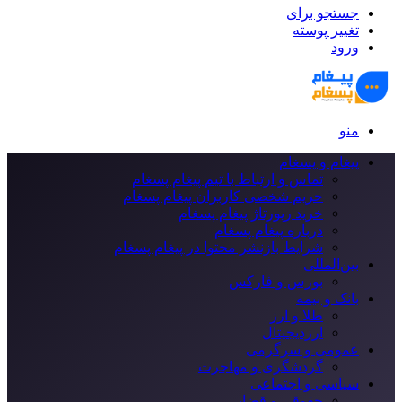
جستجو برای
تغییر پوسته
ورود
منو
پیغام و پسغام
تماس و ارتباط با تیم پیغام پسغام
حریم شخصی کاربران پیغام پسغام
خرید رپورتاژ پیغام پسغام
درباره پیغام پسغام
شرایط بازنشر محتوا در پیغام پسغام
بین‌المللی
بورس و فارکس
بانک و بیمه
طلا و ارز
ارزدیجیتال
عمومی و سرگرمی
گردشگری و مهاجرت
سیاسی و اجتماعی
حقوقی و قضایی