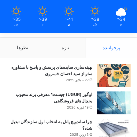
35
39
41
38
34
℃
℃
℃
℃
℃
ج
ش
ی
د
س
پرخواننده
تازه
نظرها
بهینه‌سازی سایت‌های پرسش و پاسخ با مشاوره
سئو از سید احسان خسروی
27 جولای 2025
اوگور (UGUR) چیست؟ معرفی برند محبوب
یخچال‌های فروشگاهی
19 فوریه 2026
چرا ساندویچ پانل به انتخاب اول سازندگان تبدیل
شده؟
3 ژوئن 2025