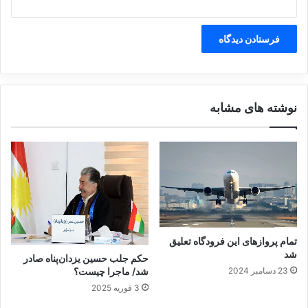
ر
ی
ا
ا
ن
ت
ج
ه
ا
ن
نوشته های مشابه
ی
ق
ط
ع
ی
ش
د
تمام پروازهای این فرودگاه تعلیق
شد
حکم جلب حسین یزدان‌پناه صادر
23 دسامبر 2024
شد/ ماجرا چیست؟
3 فوریه 2025