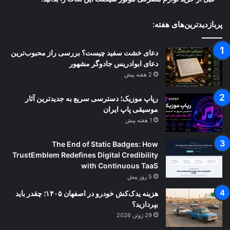
پربازدیدترین‌های هفته:
دعای خشت سفید چیست؟ بررسی راز محبوب‌ترین
دعای ابوادریس جادوگر مشهور
2 هفته پیش
رپاپ موزیک؛ دسترسی سریع به جدیدترین آثار
موسیقی پاپ ایران
1 هفته پیش
The End of Static Badges: How
TrustEmblem Redefines Digital Credibility
with Continuous TaaS
5 روز پیش
هزینه یدک‌کش خودرو در اصفهان ۱۴۰۵؛ چقدر باید
بپردازید؟
29 ژوئن 2026