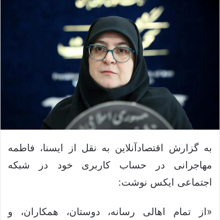
ک
ل
س
ا
د
ی
ن
م
ب
ی
ا
ل
ل
ک
ن
ی
د
به گزارش اقتصادآنلاین به نقل از ایسنا، فاطمه
مهاجرانی در حساب کاربری خود در شبکه
اجتماعی ایکس نوشت:
«‏از تمام اهالی رسانه، دوستان، همکاران، و