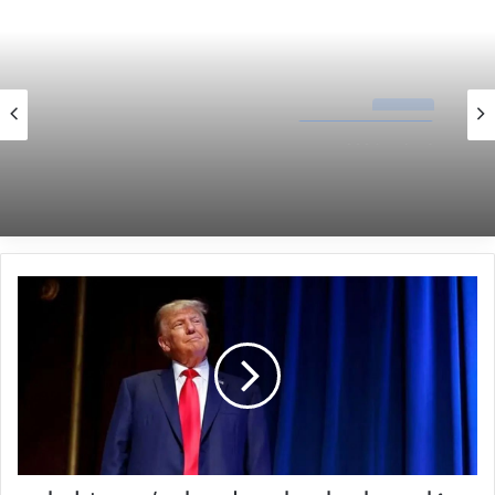
فاطمه مهاجرانی سخنگوی دولت روز گذشته به
دلیل ابتلا به آنفولانزا در بیمارستان بستری شد.
صنعت خودروسازی
نوشته های مشابه
31 ژانویه 2025
آتش زیر دیگ قیمت بازاری خودرو
آمادگی هند برای کمک به مردم
ایران
26 آوریل 2025
ج
اولین نماز جمعه ماه رمضان در
ز
ئ
مسجد الاقصی + فیلم
ی
7 مارس 2025
ا
ت
ج
د
ی