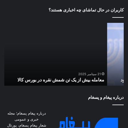
کاربران در حال تماشای چه اخباری هستند؟
معامله
دید
بیش
مشا
از
ترا
یک
با
تن
رئ
شمش
شه
نقره
نشی
در
صهی
د
بورس
کرا
21 سپتامبر 2025
معامله بیش از یک تن شمش نقره در بورس کالا
ب
کالا
باخ
+
فیل
درباره پیغام و پسغام
درباره پیغام پسغام؛ مجله
خبری و عمومی
شعار پیغام پسغام، پورتال