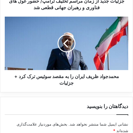
د
جزئیات جدید از زمان مراسم تحلیف ترامپ/ حضور غول های
ا
فناوری و رهبران جهانی قطعی شد
ز
کپی لینک
ز
م
م
ح
ا
م
ن
د
م
ج
ر
و
ا
ا
س
د
م
ظ
ت
ر
محمدجواد ظریف ایران را به مقصد سوئیس ترک کرد +
ح
ی
جزئیات
ل
ف
ی
ا
ف
ی
دیدگاهتان را بنویسید
ت
ر
ر
ا
ا
ن
نشانی ایمیل شما منتشر نخواهد شد.
بخش‌های موردنیاز علامت‌گذاری
م
ر
شده‌اند
*
پ
ا