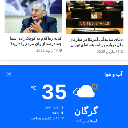
کنایه زیباکلام به کوچک‌زاده: شما
ادعای نمایندگی آمریکا در سازمان
چند درصد از رای مردم را دارید؟
ملل درباره برنامه هسته‌ای تهران
14 ژانویه 2025
13 مارس 2025
آب و هوا
35
℃
گرگان
35º - 28º
34%
3.41 کیلومتر/ساعت
ابرهای پراکنده