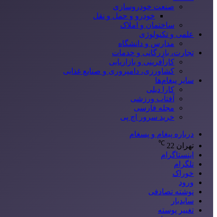
صنعت خودروسازی
خودرو و حمل و نقل
ساختمان و املاک
علمی و تکنولوژی
مدارس و دانشگاه
تجارت، بازرگانی و خدمات
کارآفرینی و بازاریابی
کشاورزی، دامپروری و صنایع غذایی
سایر پیغام‌ها
کارا دیلی
آفتاب ورزشی
مجله فارسی
خرید سرور اچ پی
درباره پیغام و پسغام
℃
تهران
22
اینستاگرام
تلگرام
خوراک
ورود
نوشته تصادفی
سایدبار
تغییر پوسته