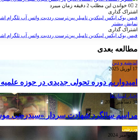
2
0
خواندن این مطلب 2 دقیقه زمان میبرد
اشتراک گذاری
فیس بوک
ایکس
لینکدین
‫تامبلر
‫پین‌ترست
‫رددیت
واتس آپ
تلگرام
اشت
نمایش بیشتر
اشتراک گذاری
فیس بوک
ایکس
لینکدین
‫تامبلر
‫پین‌ترست
‫رددیت
واتس آپ
تلگرام
اشت
مطالعه بعدی
اندیشه و دین
17 آوریل 2025
امیدواریم دوره تحولی جدیدی در حوزه علمیه 
اخبار استان‌ها
30 دسامبر 2024
مراسم سالگرد شهادت سردار «سیدرضی موسو
ورزشی
26 نوامبر 2024