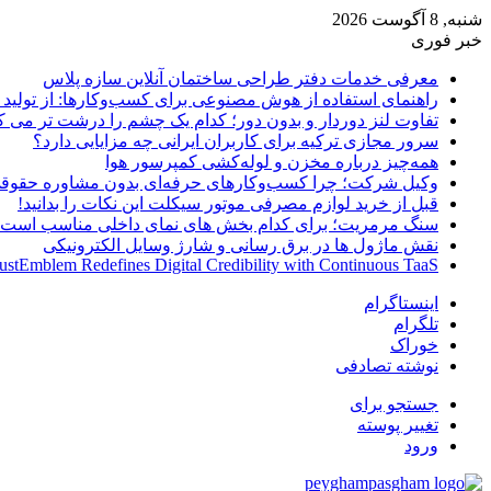
شنبه, 8 آگوست 2026
خبر فوری
معرفی خدمات دفتر طراحی ساختمان آنلاین سازه پلاس
راهنمای استفاده از هوش مصنوعی برای کسب‌وکارها: از تولید مح
تفاوت لنز دوردار و بدون دور؛ کدام یک چشم را درشت تر می ک
سرور مجازی ترکیه برای کاربران ایرانی چه مزایایی دارد؟
همه‌چیز درباره مخزن و لوله‌کشی کمپرسور هوا
وکیل شرکت؛ چرا کسب‌وکارهای حرفه‌ای بدون مشاوره حقوقی
قبل از خرید لوازم مصرفی موتور سیکلت این نکات را بدانید!
سنگ مرمریت؛ برای کدام بخش های نمای داخلی مناسب است
نقش ماژول ها در برق رسانی و شارژ وسایل الکترونیکی
ustEmblem Redefines Digital Credibility with Continuous TaaS
اینستاگرام
تلگرام
خوراک
نوشته تصادفی
جستجو برای
تغییر پوسته
ورود