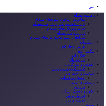
منو
پیغام و پسغام
تماس و ارتباط با تیم پیغام پسغام
حریم شخصی کاربران پیغام پسغام
خرید رپورتاژ پیغام پسغام
درباره پیغام پسغام
شرایط بازنشر محتوا در پیغام پسغام
بین‌المللی
بورس و فارکس
بانک و بیمه
طلا و ارز
ارزدیجیتال
عمومی و سرگرمی
گردشگری و مهاجرت
سیاسی و اجتماعی
حقوقی و قضایی
پزشکی و زیبایی
ورزشی
خانواده و سبک زندگی
فرهنگ و هنر
اندیشه و دین
صنعت