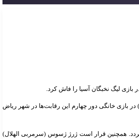
ر بازی لیگ نخبگان آسیا را فاش کرد.
ه غرب لیگ نخبگان آسیا ساعت ۲۱:۳۰ دقیقه امشب (دوشنبه) در بازی خانگی دور چهارم این رقابت‌ها در شهر ریاض
ی‌گردد. همچنین قرار است ژرژ ژسوس (سرمربی الهلال)