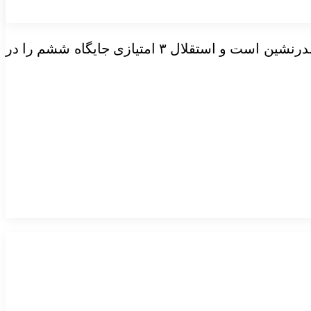
در جدول رده‌بندی گروه غرب لیگ نخبگان آسیا الهلال با تفاضل گل بهتر نسبت به الاهلی عربستان با ۹ امتیاز صدرنشین است و استقلال ۳ امتیازی جایگاه ششم را در