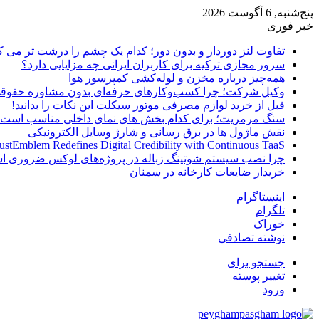
پنج‌شنبه, 6 آگوست 2026
خبر فوری
تفاوت لنز دوردار و بدون دور؛ کدام یک چشم را درشت تر می ک
سرور مجازی ترکیه برای کاربران ایرانی چه مزایایی دارد؟
همه‌چیز درباره مخزن و لوله‌کشی کمپرسور هوا
وکیل شرکت؛ چرا کسب‌وکارهای حرفه‌ای بدون مشاوره حقوقی
قبل از خرید لوازم مصرفی موتور سیکلت این نکات را بدانید!
سنگ مرمریت؛ برای کدام بخش های نمای داخلی مناسب است
نقش ماژول ها در برق رسانی و شارژ وسایل الکترونیکی
ustEmblem Redefines Digital Credibility with Continuous TaaS
چرا نصب سیستم شوتینگ زباله در پروژه‌های لوکس ضروری 
خریدار ضایعات کارخانه در سمنان
اینستاگرام
تلگرام
خوراک
نوشته تصادفی
جستجو برای
تغییر پوسته
ورود