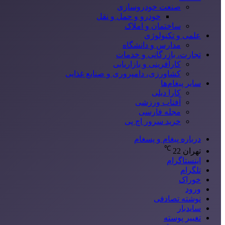
صنعت خودروسازی
خودرو و حمل و نقل
ساختمان و املاک
علمی و تکنولوژی
مدارس و دانشگاه
تجارت، بازرگانی و خدمات
کارآفرینی و بازاریابی
کشاورزی، دامپروری و صنایع غذایی
سایر پیغام‌ها
کارا دیلی
آفتاب ورزشی
مجله فارسی
خرید سرور اچ پی
درباره پیغام و پسغام
℃
تهران
22
اینستاگرام
تلگرام
خوراک
ورود
نوشته تصادفی
سایدبار
تغییر پوسته