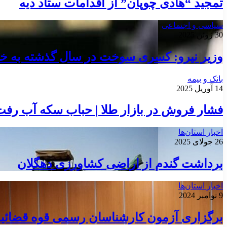
تمجید “هادی چوپان” از اقدامات ستاد دیه
سیاسی و اجتماعی
30 ژوئن 2025
وزیر نیرو: کسری سوخت در سال گذشته به خا
بانک و بیمه
14 آوریل 2025
فشار فروش در بازار طلا | حباب سکه آب رفت
اخبار استان‌ها
26 جولای 2025
برداشت گندم از اراضی کشاورزی دهگلان
اخبار استان‌ها
9 نوامبر 2024
برگزاری آزمون کارشناسان رسمی قوه قضائیه 