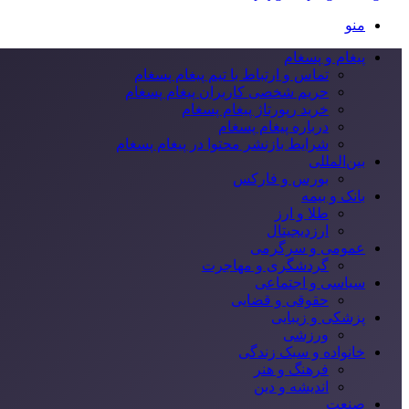
منو
پیغام و پسغام
تماس و ارتباط با تیم پیغام پسغام
حریم شخصی کاربران پیغام پسغام
خرید رپورتاژ پیغام پسغام
درباره پیغام پسغام
شرایط بازنشر محتوا در پیغام پسغام
بین‌المللی
بورس و فارکس
بانک و بیمه
طلا و ارز
ارزدیجیتال
عمومی و سرگرمی
گردشگری و مهاجرت
سیاسی و اجتماعی
حقوقی و قضایی
پزشکی و زیبایی
ورزشی
خانواده و سبک زندگی
فرهنگ و هنر
اندیشه و دین
صنعت