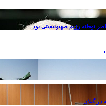
طر توطئه رژیم صهیونیستی بود
در گیلان