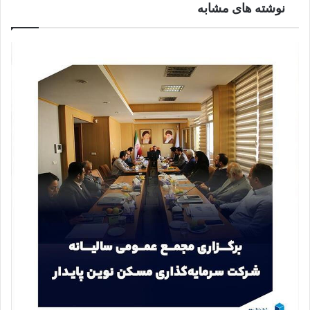
نوشته های مشابه
ی
ش
م
ا
ت
خ
ش
ص
د
ک
ل