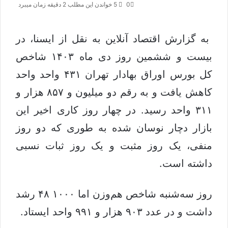
0
5
خواندن این مطلب 2 دقیقه زمان میبرد
ا
س
ی
ا
ک
ل
ا
به گزارش اقتصاد آنلاین به نقل از ایسنا، در
س
ی
د
بیست و ششمین روز دی ماه ۱۴۰۳ شاخص
ن
م
ب
ی
کل بورس اوراق بهادار تهران ۴۳۱ واحد واحد
ا
ل
کاهش یافت و به رقم دو میلیون و ۸۵۷ هزار و
ل
ک
۳۱۱ واحد رسید. در چهار روز کاری اخیر این
ن
ی
بازار دچار نوسان شده به طوری که دو روز
د
منفی، یک روز مثبت و یک روز ثبات نسبی
داشته است.
روز سه‌شنبه شاخص هم‌وزن اما ۱۰۰۰ ۴۸ رشد
داشت و در عدد ۹۰۳ هزار و ۹۹۱ واحد ایستاد.