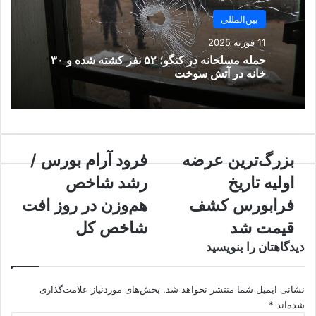
د
ا
بین‌المللی
ر
ی
11 فوریه 2025
ا
حمله مسلحانه در کنگو؛ ۵۲ نفر کشته شده و ۳۰
ز
خانه در آتش سوخت
ط
ر
ی
ق
ا
ب
بزرگ‌ترین عرضه
ف
فرود آرام بورس /
ی
ز
ر
م
اولیه تاریخ
رشد شاخص
ر
و
ی
گ‌
د
ل
فرابورس کشف
هم‌وزن در روز افت
ت
آ
قیمت شد
شاخص کل
ر
ر
ی
ا
دیدگاهتان را بنویسید
ن
م
ع
ب
ر
نشانی ایمیل شما منتشر نخواهد شد.
و
بخش‌های موردنیاز علامت‌گذاری
ض
ر
شده‌اند
*