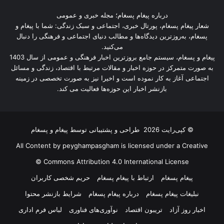
درباره پیغام پسغام؛ مجله خبری و عمومی
شعار پیغام پسغام، پورتال خبری، اجتماعی و سبک زندگی: شما با پیغام و
پسغام، به‌روزترین دیدگاه‌ها و مطالب دنیای اجتماعی و فرهنگی را دنبال
می‌کنید.
پیغام و پسغام، سیستم جامع بروزترین اخبار فرهنگی و عمومی از سال 1403
به صورت متمرکز در حوزه اخبار و مقالات مرتبط با اقتصاد، زندگی و مسائل
اجتماعی آغاز به کار نموده است و اخیرا نیز به صورت تخصصی در زمینه
بازنشر اخبار این حوزه‌ها فعالیت می کند.
© کپی‌رایت 2026
طراحی و پشتیبانی توسط
پیغام و پسغام
All Content by peyghampasgham is licensed under a Creative
Commons Attribution 4.0 International License ©️
پیغام پسغام
ارتباط با پیغام پسغام
حریم شخصی کاربران
نبلیغات پیغام پسغام
درباره پیغام پسغام
شرایط بازنشر محتوا
اخبار روز آزاد
تریبون اقتصاد
نوآوری‌های فناوری
لباس فرم اداری