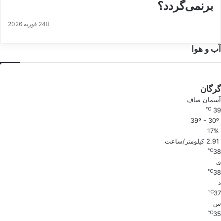
برنمی‌گردد؟
24 فوریه 2026
آب و هوا
گرگان
آسمان صاف
℃
39
39º - 30º
17%
2.91 کیلومتر/ساعت
℃
38
ی
℃
38
د
℃
37
س
℃
35