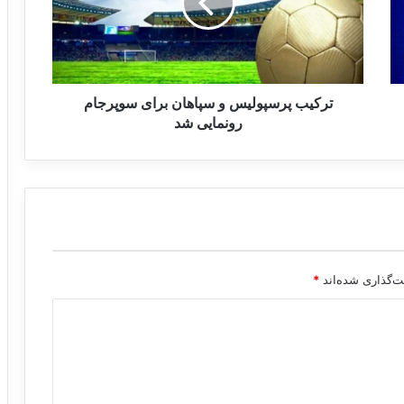
ب
پ
ر
س
پ
و
ترکیب پرسپولیس و سپاهان برای سوپرجام
ل
رونمایی شد
ی
س
و
س
پ
ا
ه
ا
ت‌گذاری شده‌اند
*
ن
ب
ر
ا
ی
س