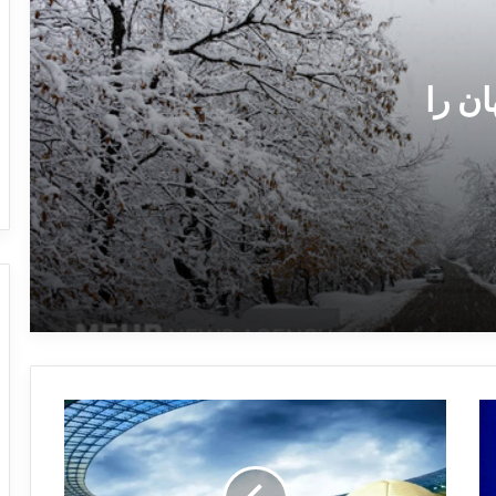
توقف تجهیزات نظامی آلمانی به رژیم
صهیونیستی
ن را
آغاز سال تحصیلی شعبه بین الملل دانشگاه
علوم پزشکی تهران در کربلا
فوت یکی از کارکنان شرکت نفت و گاز
گچساران در حین انجام وظیفه
ربودن امام موسی صدر در نشستی روایت
می‌شود
ت
ر
ک
ی