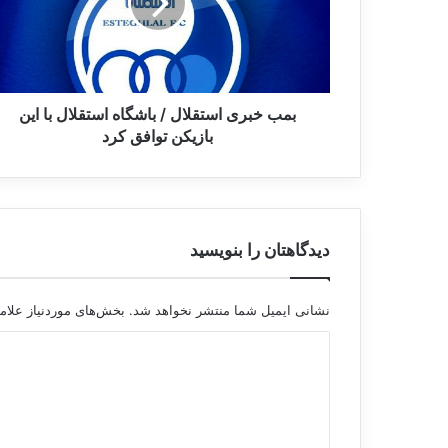
ب
ر
ی
ا
س
ت
بمب خبری استقلال / باشگاه استقلال با این
ق
بازیکن توافق کرد
ل
ا
ل
/
ب
دیدگاهتان را بنویسید
ا
ش
گ
نشانی ایمیل شما منتشر نخواهد شد.
بخش‌های موردنیاز علام
ا
ه
د
ا
ی
س
ت
د
ق
گ