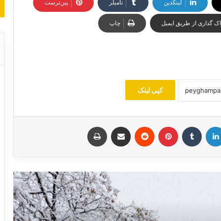
لینکدین
‫تامبلر
‫پین‌ترست
ک گذاری از طریق ایمیل
چاپ
کپی لینک
لینکدین
‫تامبلر
‫پین‌ترست
‫رددیت
اشتراک گذاری از طریق ایمیل
چاپ
بارش برف نیمه غرب اصفهان را فرا
می‌گیرد
قیمت طلا و سکه در بازار سقوط کرد +
جدول ۲۰ اسفند