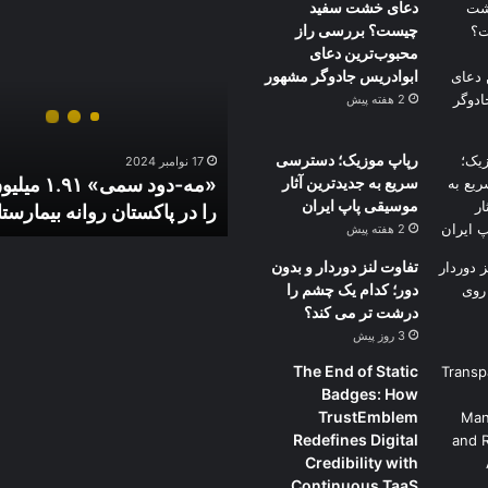
دعای خشت سفید
«مه‌-
چیست؟ بررسی راز
دود
محبوب‌ترین دعای
سمی»
ابوادریس جادوگر مشهور
۱.۹۱
میلیون
2 هفته پیش
نفر
را
رپاپ موزیک؛ دسترسی
17 نوامبر 2024
در
سریع به جدیدترین آثار
«مه‌-دود سمی» ۱
پاکستان
موسیقی پاپ ایران
را در پاکستان روانه بیمارستا
روانه
2 هفته پیش
بیمارستان‌
کرد
تفاوت لنز دوردار و بدون
دور؛ کدام یک چشم را
درشت تر می کند؟
3 روز پیش
The End of Static
Badges: How
TrustEmblem
Redefines Digital
Credibility with
Continuous TaaS