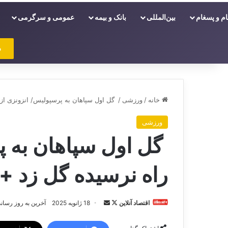
ام و پسغام
بین‌المللی
بانک و بیمه
عمومی و سرگرمی
د
خانه
/
ورزشی
/
گل اول سپاهان به پرسپولیس/ انزونزی از 
ورزشی
گل اول سپاهان به پ
راه نرسیده گل زد + 
اقتصاد آنلاین
د
ا
18 ژانویه 2025
آخرین به روز رسانی: 18 ژانویه 
ر
ر
ا
س