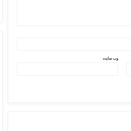
و
پ
ر
ج
ا
م
ر
و
ن
م
وب‌ سایت
ا
ی
ی
ش
د