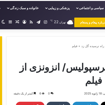
سیاسی و اجتماعی
پزشکی و زیبایی
خانواده و سبک زندگی
ص
℃
22
اینستاگرام
تلگرام
خوراک
ورود
سایدبا
نوشته تصا
ت
رباره پیغام و پسغام
تهران
راه نرسیده گل زد + فیلم
رسپولیس/ انزونزی از
فیلم
2025
0
6
کمتر از یک دقیقه