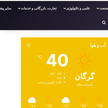
نعت
علمی و تکنولوژی
تجارت، بازرگانی و خدمات
سایر پیغا
ر
دفی
غییر پوسته
جستجو برای
آب و هوا
40
℃
گرگان
40º - 30º
16%
2.94 کیلومتر/ساعت
آسمان صاف
34
35
37
39
38
℃
℃
℃
℃
℃