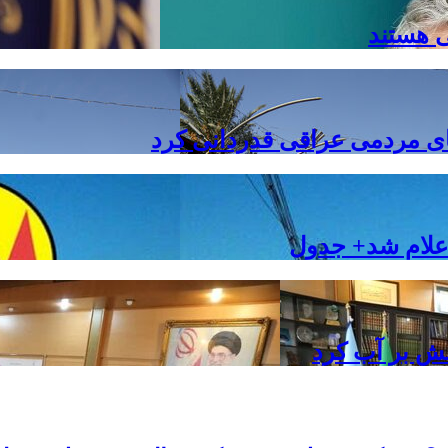
ی هستند
های مردمی عراقی قدردانی کرد
علام شد+ جدول
ش بر آب کرد