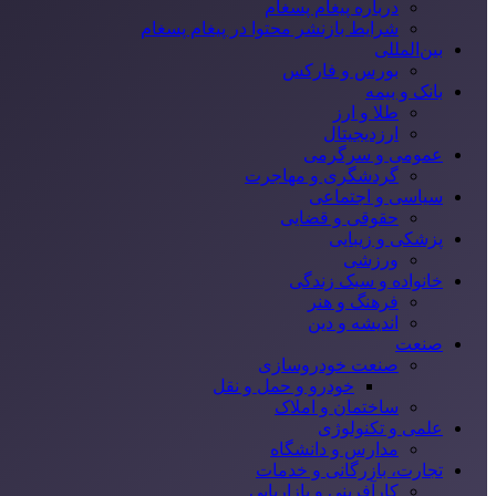
درباره پیغام پسغام
شرایط بازنشر محتوا در پیغام پسغام
بین‌المللی
بورس و فارکس
بانک و بیمه
طلا و ارز
ارزدیجیتال
عمومی و سرگرمی
گردشگری و مهاجرت
سیاسی و اجتماعی
حقوقی و قضایی
پزشکی و زیبایی
ورزشی
خانواده و سبک زندگی
فرهنگ و هنر
اندیشه و دین
صنعت
صنعت خودروسازی
خودرو و حمل و نقل
ساختمان و املاک
علمی و تکنولوژی
مدارس و دانشگاه
تجارت، بازرگانی و خدمات
کارآفرینی و بازاریابی