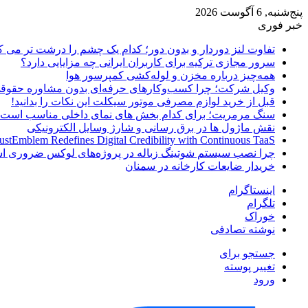
پنج‌شنبه, 6 آگوست 2026
خبر فوری
تفاوت لنز دوردار و بدون دور؛ کدام یک چشم را درشت تر می ک
سرور مجازی ترکیه برای کاربران ایرانی چه مزایایی دارد؟
همه‌چیز درباره مخزن و لوله‌کشی کمپرسور هوا
وکیل شرکت؛ چرا کسب‌وکارهای حرفه‌ای بدون مشاوره حقوقی
قبل از خرید لوازم مصرفی موتور سیکلت این نکات را بدانید!
سنگ مرمریت؛ برای کدام بخش های نمای داخلی مناسب است
نقش ماژول ها در برق رسانی و شارژ وسایل الکترونیکی
ustEmblem Redefines Digital Credibility with Continuous TaaS
چرا نصب سیستم شوتینگ زباله در پروژه‌های لوکس ضروری 
خریدار ضایعات کارخانه در سمنان
اینستاگرام
تلگرام
خوراک
نوشته تصادفی
جستجو برای
تغییر پوسته
ورود