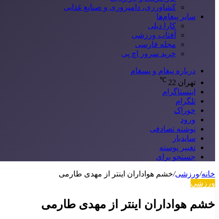
کشاورزی، دامپروری و صنایع غذایی
سایر پیغام‌ها
کارا دیلی
آفتاب ورزشی
مجله فارسی
خرید سرور اچ پی
درباره پیغام و پسغام
℃
تهران
22
اینستاگرام
تلگرام
خوراک
ورود
نوشته تصادفی
سایدبار
تغییر پوسته
جستجو برای
خانه
/
ورزشی
/
خشم هواداران اینتر از مهدی طارمی
ورزشی
خشم هواداران اینتر از مهدی طارمی