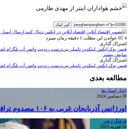
کپی لینک
اقتصاد آنلاین
در ایکس دنبال کنید
ارسال ایمیل
4
0
خواندن این مطلب 1 دقیقه زمان میبرد
اشتراک گذاری
فیس بوک
ایکس
لینکدین
‫تامبلر
‫پین‌ترست
‫رددیت
واتس آپ
تلگرام
اشت
نمایش بیشتر
اشتراک گذاری
فیس بوک
ایکس
لینکدین
‫تامبلر
‫پین‌ترست
‫رددیت
واتس آپ
تلگرام
اشت
مطالعه بعدی
اخبار استان‌ها
28 دسامبر 2024
اورژانس آذربایجان غربی به ۱۰۶ مصدوم ترافیکی امداد رسانی کرد
فرهنگ و هنر
14 فوریه 2025