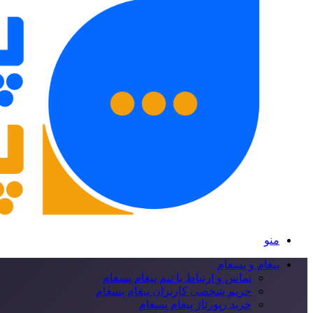
منو
پیغام و پسغام
تماس و ارتباط با تیم پیغام پسغام
حریم شخصی کاربران پیغام پسغام
خرید رپورتاژ پیغام پسغام