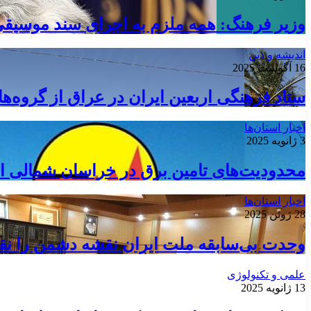
وزیر فرهنگ: همه ملزم به اجرای سند موسیق
اندیشه و دین
16 آگوست 2025
ستاد فرهنگی اربعین ایران در عراق از گروه‌
اخبار استان‌ها
3 ژانویه 2025
محدودیت‌های تامین برق در خراسان شمالی ا
اخبار استان‌ها
28 ژوئن 2025
وحدت بی‌سابقه ملت ایران نقشه دشمن را نق
علمی و تکنولوژی
13 ژانویه 2025