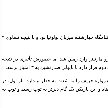
به گزارش اقتصاد آنلاین به نقل از مهر، تیم فوتبال اینتر ایتالیا در یکی از دیدارهای هفته نوزدهم سری آ ایتالیا، شامگاه چهارشنبه میزبان بولونیا بود و با نتیجه تساوی ۲
 در این مسابقه کار را از روی نیمکت آغاز کرد و در دقیقه ۷۶ به جای لائوتارو مارتینز وارد زمین شد اما حضورش تأثیری در نتیجه
 داشت دو بار دروازه حریف را به شدت به خطر بیندازد. بار اول، در
یفتاد و این بازیکن یک گام دیرتر به توپ رسید و توپ به