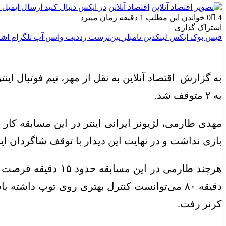
اقتصاد آنلاین
در ایکس دنبال کنید
ارسال ایمیل
4
0
خواندن این مطلب 1 دقیقه زمان میبرد
اشتراک گذاری
فیس بوک
ایکس
لینکدین
‫تامبلر
‫پین‌ترست
‫رددیت
واتس آپ
تلگرام
اشت
به ۲ متوقف شد.
بازی نداشت و در نهایت این دیدار با توقف شاگردان اینزاگی به پایان رسید تا فاصله اینتر (۴۴ امتیاز
هرچند طارمی در ای
دقیقه ۸۰ می‌توانست کنترل بهتری روی توپ داشته
کرنر رفت.