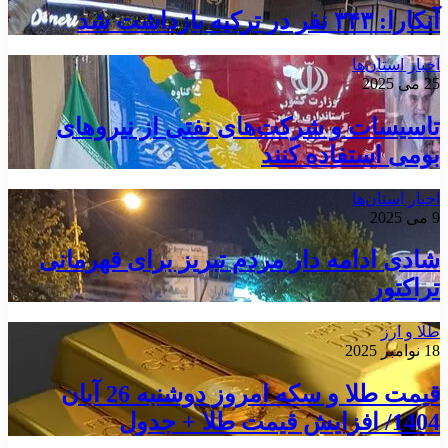
آنکارا: ۳۴۳ نفر در ترکیه بازداشت شد
اخبار استان‌ها
25 می 2025
تاسیسات و شرکت‌های نفتی از نیروهای
بومی استفاده کنند
اخبار استان‌ها
9 می 2025
شادی ادامه دار مردم تبریز برای قهرمانی
تراکتور
طلا و ارز
18 نوامبر 2025
قیمت طلا و سکه امروز دوشنبه 26 آبان
1404/ افزایش قیمت طلا + جدول