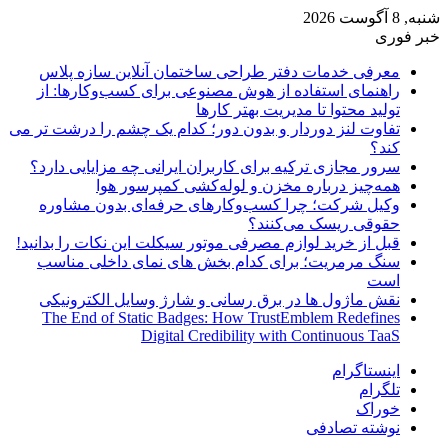
شنبه, 8 آگوست 2026
خبر فوری
معرفی خدمات دفتر طراحی ساختمان آنلاین سازه پلاس
راهنمای استفاده از هوش مصنوعی برای کسب‌وکارها: از
تولید محتوا تا مدیریت بهتر کارها
تفاوت لنز دوردار و بدون دور؛ کدام یک چشم را درشت تر می
کند؟
سرور مجازی ترکیه برای کاربران ایرانی چه مزایایی دارد؟
همه‌چیز درباره مخزن و لوله‌کشی کمپرسور هوا
وکیل شرکت؛ چرا کسب‌وکارهای حرفه‌ای بدون مشاوره
حقوقی ریسک می‌کنند؟
قبل از خرید لوازم مصرفی موتور سیکلت این نکات را بدانید!
سنگ مرمریت؛ برای کدام بخش های نمای داخلی مناسب
است
نقش ماژول ها در برق رسانی و شارژ وسایل الکترونیکی
The End of Static Badges: How TrustEmblem Redefines
Digital Credibility with Continuous TaaS
اینستاگرام
تلگرام
خوراک
نوشته تصادفی