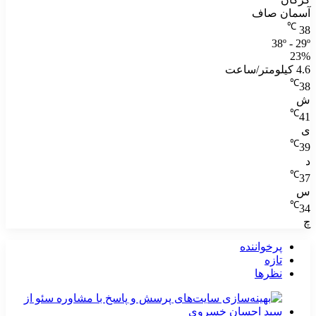
آسمان صاف
℃
38
38º - 29º
23%
4.6 کیلومتر/ساعت
℃
38
ش
℃
41
ی
℃
39
د
℃
37
س
℃
34
چ
پرخواننده
تازه
نظرها