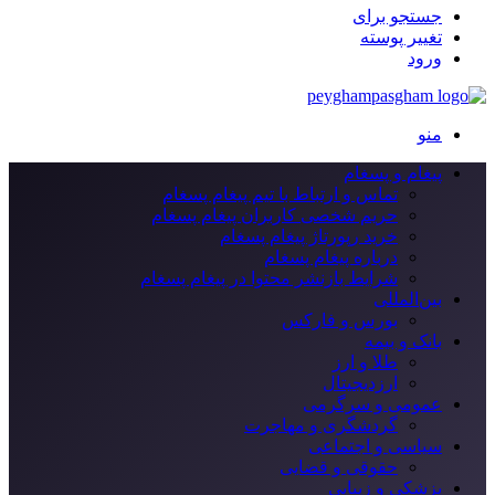
جستجو برای
تغییر پوسته
ورود
منو
پیغام و پسغام
تماس و ارتباط با تیم پیغام پسغام
حریم شخصی کاربران پیغام پسغام
خرید رپورتاژ پیغام پسغام
درباره پیغام پسغام
شرایط بازنشر محتوا در پیغام پسغام
بین‌المللی
بورس و فارکس
بانک و بیمه
طلا و ارز
ارزدیجیتال
عمومی و سرگرمی
گردشگری و مهاجرت
سیاسی و اجتماعی
حقوقی و قضایی
پزشکی و زیبایی