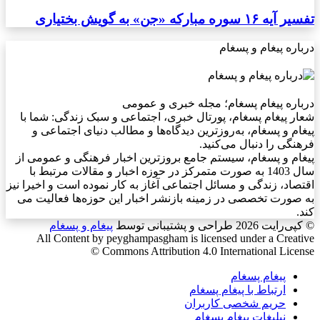
تفسیر آیه ۱۶ سوره مبارکه «جن» به گویش بختیاری
درباره پیغام و پسغام
درباره پیغام پسغام؛ مجله خبری و عمومی
شعار پیغام پسغام، پورتال خبری، اجتماعی و سبک زندگی: شما با
پیغام و پسغام، به‌روزترین دیدگاه‌ها و مطالب دنیای اجتماعی و
فرهنگی را دنبال می‌کنید.
پیغام و پسغام، سیستم جامع بروزترین اخبار فرهنگی و عمومی از
سال 1403 به صورت متمرکز در حوزه اخبار و مقالات مرتبط با
اقتصاد، زندگی و مسائل اجتماعی آغاز به کار نموده است و اخیرا نیز
به صورت تخصصی در زمینه بازنشر اخبار این حوزه‌ها فعالیت می
کند.
© کپی‌رایت 2026
طراحی و پشتیبانی توسط
پیغام و پسغام
All Content by peyghampasgham is licensed under a Creative
Commons Attribution 4.0 International License ©️
پیغام پسغام
ارتباط با پیغام پسغام
حریم شخصی کاربران
نبلیغات پیغام پسغام