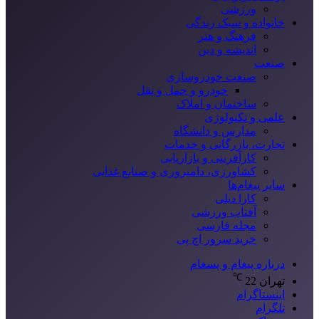
ورزشی
خانواده و سبک زندگی
فرهنگ و هنر
اندیشه و دین
صنعت
صنعت خودروسازی
خودرو و حمل و نقل
ساختمان و املاک
علمی و تکنولوژی
مدارس و دانشگاه
تجارت، بازرگانی و خدمات
کارآفرینی و بازاریابی
کشاورزی، دامپروری و صنایع غذایی
سایر پیغام‌ها
کارا دیلی
آفتاب ورزشی
مجله فارسی
خرید سرور اچ پی
درباره پیغام و پسغام
℃
تهران
22
اینستاگرام
تلگرام