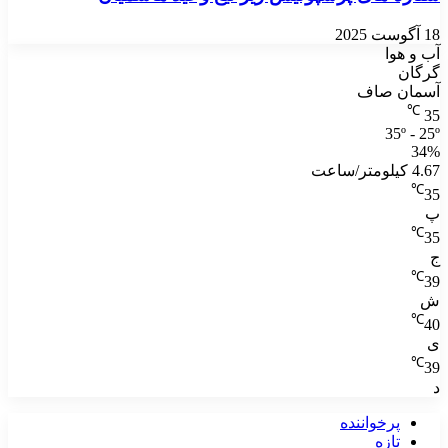
18 آگوست 2025
آب و هوا
گرگان
آسمان صاف
℃
35
35º - 25º
34%
4.67 کیلومتر/ساعت
℃
35
پ
℃
35
ج
℃
39
ش
℃
40
ی
℃
39
د
پرخواننده
تازه