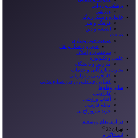
پزشکی و زیبایی
ورزشی
خانواده و سبک زندگی
فرهنگ و هنر
اندیشه و دین
صنعت
صنعت خودروسازی
خودرو و حمل و نقل
ساختمان و املاک
علمی و تکنولوژی
مدارس و دانشگاه
تجارت، بازرگانی و خدمات
کارآفرینی و بازاریابی
کشاورزی، دامپروری و صنایع غذایی
سایر پیغام‌ها
کارا دیلی
آفتاب ورزشی
مجله فارسی
خرید سرور اچ پی
درباره پیغام و پسغام
℃
تهران
22
اینستاگرام