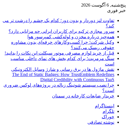
پنج‌شنبه, 6 آگوست 2026
خبر فوری
تفاوت لنز دوردار و بدون دور؛ کدام یک چشم را درشت تر می
کند؟
سرور مجازی ترکیه برای کاربران ایرانی چه مزایایی دارد؟
همه‌چیز درباره مخزن و لوله‌کشی کمپرسور هوا
وکیل شرکت؛ چرا کسب‌وکارهای حرفه‌ای بدون مشاوره
حقوقی ریسک می‌کنند؟
قبل از خرید لوازم مصرفی موتور سیکلت این نکات را بدانید!
سنگ مرمریت؛ برای کدام بخش های نمای داخلی مناسب
است
نقش ماژول ها در برق رسانی و شارژ وسایل الکترونیکی
The End of Static Badges: How TrustEmblem Redefines
Digital Credibility with Continuous TaaS
چرا نصب سیستم شوتینگ زباله در پروژه‌های لوکس ضروری
است؟
خریدار ضایعات کارخانه در سمنان
اینستاگرام
تلگرام
خوراک
نوشته تصادفی