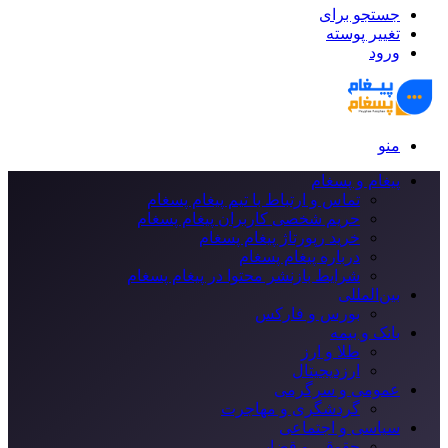
جستجو برای
تغییر پوسته
ورود
منو
پیغام و پسغام
تماس و ارتباط با تیم پیغام پسغام
حریم شخصی کاربران پیغام پسغام
خرید رپورتاژ پیغام پسغام
درباره پیغام پسغام
شرایط بازنشر محتوا در پیغام پسغام
بین‌المللی
بورس و فارکس
بانک و بیمه
طلا و ارز
ارزدیجیتال
عمومی و سرگرمی
گردشگری و مهاجرت
سیاسی و اجتماعی
حقوقی و قضایی