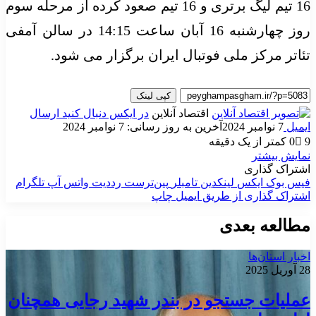
16 تیم لیگ برتری و 16 تیم صعود کرده از مرحله سوم
روز چهارشنبه 16 آبان ساعت 14:15 در سالن آمفی
تئاتر مرکز ملی فوتبال ایران برگزار می شود.
کپی لینک
اقتصاد آنلاین
در ایکس دنبال کنید
ارسال
ایمیل
7 نوامبر 2024
آخرین به روز رسانی: 7 نوامبر 2024
9
0
کمتر از یک دقیقه
نمایش بیشتر
اشتراک گذاری
فیس بوک
ایکس
لینکدین
‫تامبلر
‫پین‌ترست
‫رددیت
واتس آپ
تلگرام
اشتراک گذاری از طریق ایمیل
چاپ
مطالعه بعدی
اخبار استان‌ها
28 آوریل 2025
عملیات جستجو در بندر شهید رجایی همچنان