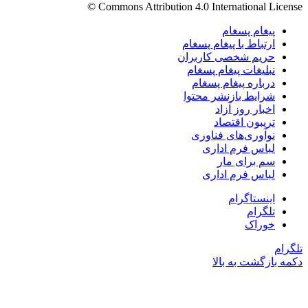
Commons Attribution 4.0 International License ©️
پیغام پسغام
ارتباط با پیغام پسغام
حریم شخصی کاربران
نبلیغات پیغام پسغام
درباره پیغام پسغام
شرایط بازنشر محتوا
اخبار روز آزاد
تریبون اقتصاد
نوآوری‌های فناوری
لباس فرم اداری
سم برای مار
لباس فرم اداری
اینستاگرام
تلگرام
خوراک
تلگرام
دکمه بازگشت به بالا