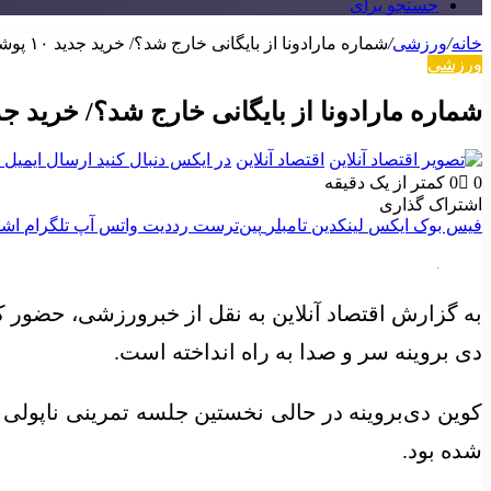
جستجو برای
خانه
/
ورزشی
/
شماره مارادونا از بایگانی خارج شد؟/ خرید جدید ۱۰ پوشید!+ عکس
ورزشی
شماره مارادونا از بایگانی خارج شد؟/ خرید جدید ۱۰ پوشید!+
اقتصاد آنلاین
در ایکس دنبال کنید
ارسال ایمیل
0
0
کمتر از یک دقیقه
اشتراک گذاری
فیس بوک
ایکس
لینکدین
‫تامبلر
‫پین‌ترست
‫رددیت
واتس آپ
تلگرام
اشت
به گزارش اقتصاد آنلاین به نقل از خبرورزشی، حضور کو
دی بروینه سر و صدا به راه انداخته است.
شده بود.