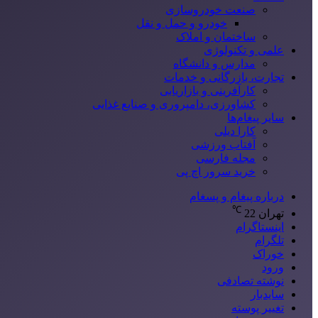
صنعت خودروسازی
خودرو و حمل و نقل
ساختمان و املاک
علمی و تکنولوژی
مدارس و دانشگاه
تجارت، بازرگانی و خدمات
کارآفرینی و بازاریابی
کشاورزی، دامپروری و صنایع غذایی
سایر پیغام‌ها
کارا دیلی
آفتاب ورزشی
مجله فارسی
خرید سرور اچ پی
درباره پیغام و پسغام
℃
تهران
22
اینستاگرام
تلگرام
خوراک
ورود
نوشته تصادفی
سایدبار
تغییر پوسته