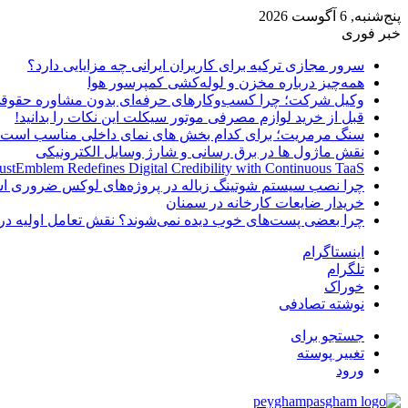
پنج‌شنبه, 6 آگوست 2026
خبر فوری
سرور مجازی ترکیه برای کاربران ایرانی چه مزایایی دارد؟
همه‌چیز درباره مخزن و لوله‌کشی کمپرسور هوا
وکیل شرکت؛ چرا کسب‌وکارهای حرفه‌ای بدون مشاوره حقوقی
قبل از خرید لوازم مصرفی موتور سیکلت این نکات را بدانید!
سنگ مرمریت؛ برای کدام بخش های نمای داخلی مناسب است
نقش ماژول ها در برق رسانی و شارژ وسایل الکترونیکی
ustEmblem Redefines Digital Credibility with Continuous TaaS
چرا نصب سیستم شوتینگ زباله در پروژه‌های لوکس ضروری 
خریدار ضایعات کارخانه در سمنان
چرا بعضی پست‌های خوب دیده نمی‌شوند؟ نقش تعامل اولیه در 
اینستاگرام
تلگرام
خوراک
نوشته تصادفی
جستجو برای
تغییر پوسته
ورود