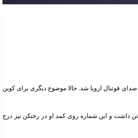
 صدای فوتبال اروپا شد. حالا موضوع دیگری برای کوین
در حالی نخستین جلسه تمرینی ناپولی را پشت سر گذاشت که لباس تمرینی شماره ۱۰ را به تن داشت و این شماره روی کمد او در رختکن نیز درج