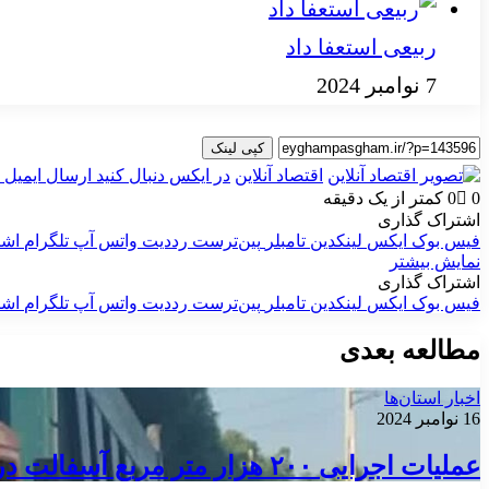
ربیعی استعفا داد
7 نوامبر 2024
کپی لینک
اقتصاد آنلاین
در ایکس دنبال کنید
ارسال ایمیل
0
0
کمتر از یک دقیقه
اشتراک گذاری
فیس بوک
ایکس
لینکدین
‫تامبلر
‫پین‌ترست
‫رددیت
واتس آپ
تلگرام
اشت
نمایش بیشتر
اشتراک گذاری
فیس بوک
ایکس
لینکدین
‫تامبلر
‫پین‌ترست
‫رددیت
واتس آپ
تلگرام
اشت
مطالعه بعدی
اخبار استان‌ها
16 نوامبر 2024
عملیات اجرایی ۲۰۰ هزار متر مربع آسفالت در گناوه آغاز شد