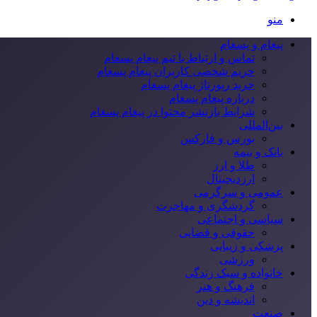
منو
پیغام و پسغام
تماس و ارتباط با تیم پیغام پسغام
حریم شخصی کاربران پیغام پسغام
خرید رپورتاژ پیغام پسغام
درباره پیغام پسغام
شرایط بازنشر محتوا در پیغام پسغام
بین‌المللی
بورس و فارکس
بانک و بیمه
طلا و ارز
ارزدیجیتال
عمومی و سرگرمی
گردشگری و مهاجرت
سیاسی و اجتماعی
حقوقی و قضایی
پزشکی و زیبایی
ورزشی
خانواده و سبک زندگی
فرهنگ و هنر
اندیشه و دین
صنعت