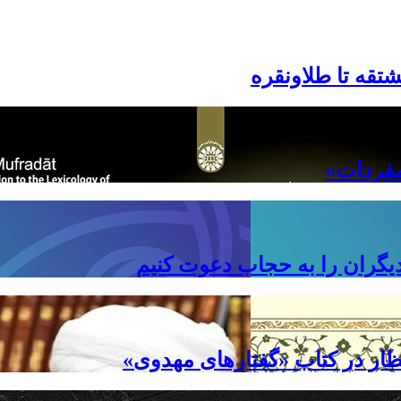
شتقه تا طلاونقره
مفردات»
یگران را به حجاب دعوت کنیم
ظار در کتاب «گفتارهای مهدوی»