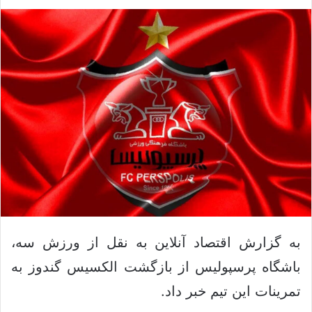
ک
ل
س
ا
د
ی
ن
م
ب
ی
ا
ل
ل
ک
ن
ی
د
به گزارش اقتصاد آنلاین به نقل از ورزش سه،
باشگاه پرسپولیس از بازگشت الکسیس گندوز به
تمرینات این تیم خبر داد.