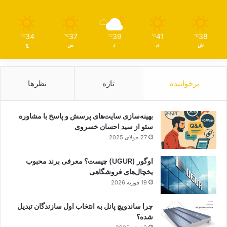
34
37
39
41
38
℃
℃
℃
℃
℃
ش
ی
د
س
چ
پرخواننده
تازه
نظرها
بهینه‌سازی سایت‌های پرسش و پاسخ با مشاوره
سئو از سید احسان خسروی
27 جولای 2025
اوگور (UGUR) چیست؟ معرفی برند محبوب
یخچال‌های فروشگاهی
19 فوریه 2026
چرا ساندویچ پانل به انتخاب اول سازندگان تبدیل
شده؟