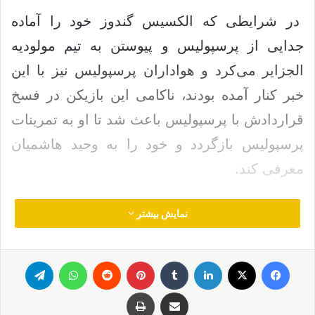
در شرایطی که الکسیس گندوز خود را آماده
جدایی از پرسپولیس و پیوستن به تیم مولودیه
الجزایر می‌کرد و هواداران پرسپولیس نیز با این
خبر کنار آمده بودند، ناکامی این بازیکن در فسخ
قراردادش با پرسپولیس باعث شد تا او به تمرینات
پرسپولیس بازگردد و خود را به وحید هاشمیان
معرفی کند.
باشگاه پرسپولیس امروز خبر داد که الکسیس
نمایش بیشتر
گندوز به ارزروم رفته و در تمرینات تیم باشگاهی
خود شرکت کرده تا همراه با پیام نیازمند، خط
فیس بوک
ایکس
لینکدین
‫تامبلر
‫پین‌ترست
‫رددیت
واتس آپ
تلگرام
دروازه تیم پرسپولیس را تشکیل بدهد. این بازیکن
اشتراک گذاری از طریق ایمیل
چاپ
فصل گذشته عملکرد بسیار خوبی در پرسپولیس