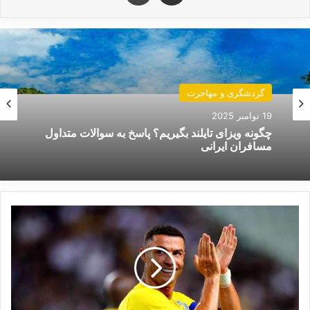
داشت و جزو برترین بازیکنان این تیم بود اما در
نهایت رضا درویش ترجیح داد نیازمند را جایگزین او
کند.
گردشگری و مهاجرت
19 نوامبر 2025
چگونه ویزای تایلند بگیریم؟ پاسخ به سوالات متداول
مسافران ایرانی
م
و
ا
ف
ق
ت
س