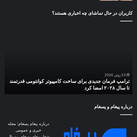
کاربران در حال تماشای چه اخباری هستند؟
ترامپ
اثر
فرمان
افز
جدیدی
طلا
برای
جها
ساخت
بر
کامپیوتر
بازا
کوانتومی
دلار
قدرتمند
23 ژوئن 2026
ترامپ فرمان جدیدی برای ساخت کامپیوتر کوانتومی قدرتمند
تا
تا سال ۲۰۲۸ امضا کرد
ا
سال
۲۰۲۸
امضا
درباره پیغام و پسغام
کرد
درباره پیغام پسغام؛ مجله
خبری و عمومی
شعار پیغام پسغام، پورتال