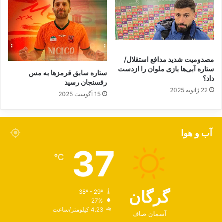
مصدومیت شدید مدافع استقلال/
ستاره آبی‌ها بازی ملوان را ازدست
ستاره سابق قرمزها به مس
داد؟
رفسنجان رسید
22 ژانویه 2025
15 آگوست 2025
آب و هوا
37
℃
گرگان
38º - 29º
27%
4.23 کیلومتر/ساعت
آسمان صاف