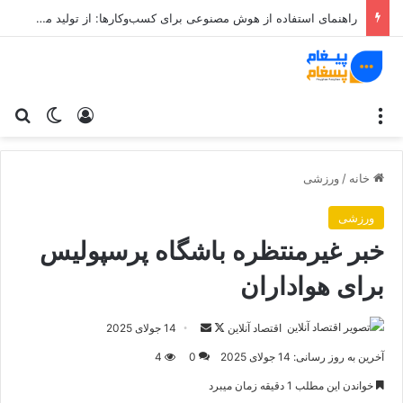
تفاوت لنز دوردار و بدون دور؛ کدام یک چشم را درشت تر می کند؟
منو
ورود
تغییر پو
جس
خانه
/
ورزشی
ورزشی
خبر غیرمنتظره باشگاه پرسپولیس
برای هواداران
اقتصاد آنلاین
د
ا
14 جولای 2025
ر
ر
آخرین به روز رسانی: 14 جولای 2025
0
4
ا
س
خواندن این مطلب 1 دقیقه زمان میبرد
ی
ا