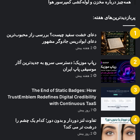
همه‌چیز درباره مخزن و لوله‌کشی کمپرسور هوا
پربازدیدترین‌های هفته:
دعای خشت سفید چیست؟ بررسی راز محبوب‌ترین
دعای ابوادریس جادوگر مشهور
2 هفته پیش
رپاپ موزیک؛ دسترسی سریع به جدیدترین آثار
موسیقی پاپ ایران
2 هفته پیش
The End of Static Badges: How
TrustEmblem Redefines Digital Credibility
with Continuous TaaS
7 روز پیش
تفاوت لنز دوردار و بدون دور؛ کدام یک چشم را
درشت تر می کند؟
2 روز پیش