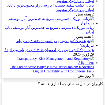
دعای خشت سفید چیست؟ بررسی راز محبوب‌ترین دعای
ابوادریس جادوگر مشهور
2 هفته پیش
رپاپ موزیک؛ دسترسی سریع به جدیدترین آثار موسیقی پاپ
ایران
1 هفته پیش
هزینه یدک‌کش خودرو در اصفهان ۱۴۰۵؛ چقدر باید بپردازید؟
29 ژوئن 2026
The End of Static Badges: How TrustEmblem Redefines
Digital Credibility with Continuous TaaS
5 روز پیش
کاربران در حال تماشای چه اخباری هستند؟