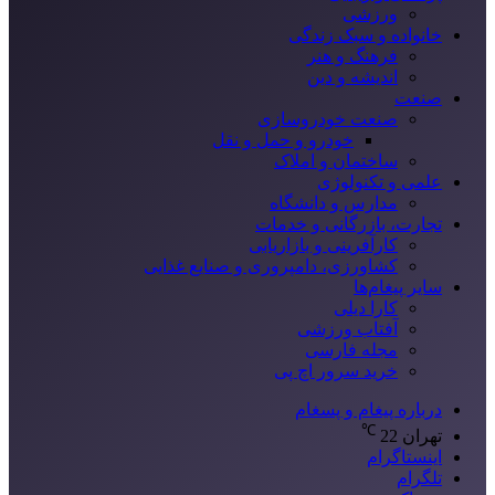
ورزشی
خانواده و سبک زندگی
فرهنگ و هنر
اندیشه و دین
صنعت
صنعت خودروسازی
خودرو و حمل و نقل
ساختمان و املاک
علمی و تکنولوژی
مدارس و دانشگاه
تجارت، بازرگانی و خدمات
کارآفرینی و بازاریابی
کشاورزی، دامپروری و صنایع غذایی
سایر پیغام‌ها
کارا دیلی
آفتاب ورزشی
مجله فارسی
خرید سرور اچ پی
درباره پیغام و پسغام
℃
تهران
22
اینستاگرام
تلگرام