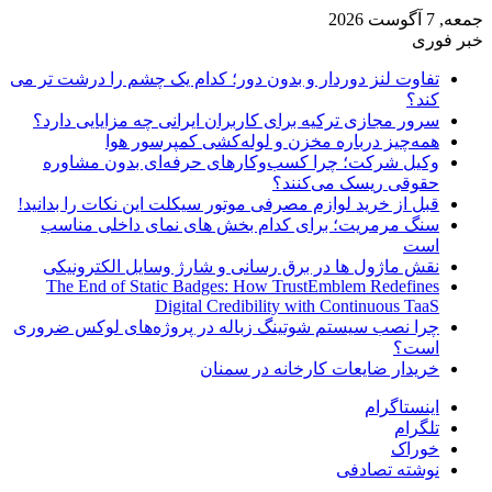
جمعه, 7 آگوست 2026
خبر فوری
تفاوت لنز دوردار و بدون دور؛ کدام یک چشم را درشت تر می
کند؟
سرور مجازی ترکیه برای کاربران ایرانی چه مزایایی دارد؟
همه‌چیز درباره مخزن و لوله‌کشی کمپرسور هوا
وکیل شرکت؛ چرا کسب‌وکارهای حرفه‌ای بدون مشاوره
حقوقی ریسک می‌کنند؟
قبل از خرید لوازم مصرفی موتور سیکلت این نکات را بدانید!
سنگ مرمریت؛ برای کدام بخش های نمای داخلی مناسب
است
نقش ماژول ها در برق رسانی و شارژ وسایل الکترونیکی
The End of Static Badges: How TrustEmblem Redefines
Digital Credibility with Continuous TaaS
چرا نصب سیستم شوتینگ زباله در پروژه‌های لوکس ضروری
است؟
خریدار ضایعات کارخانه در سمنان
اینستاگرام
تلگرام
خوراک
نوشته تصادفی