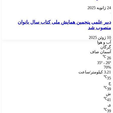
24 ژانویه 2025
دبیر علمی پنجمین همایش ملی کتاب سال بانوان
منصوب شد
10 ژوئن 2025
آب و هوا
گرگان
آسمان صاف
℃
26
35º - 26º
70%
3.21 کیلومتر/ساعت
℃
35
ج
℃
39
ش
℃
41
ی
℃
39