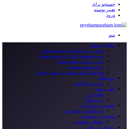
جستجو برای
تغییر پوسته
ورود
منو
پیغام و پسغام
تماس و ارتباط با تیم پیغام پسغام
حریم شخصی کاربران پیغام پسغام
خرید رپورتاژ پیغام پسغام
درباره پیغام پسغام
شرایط بازنشر محتوا در پیغام پسغام
بین‌المللی
بورس و فارکس
بانک و بیمه
طلا و ارز
ارزدیجیتال
عمومی و سرگرمی
گردشگری و مهاجرت
سیاسی و اجتماعی
حقوقی و قضایی
پزشکی و زیبایی