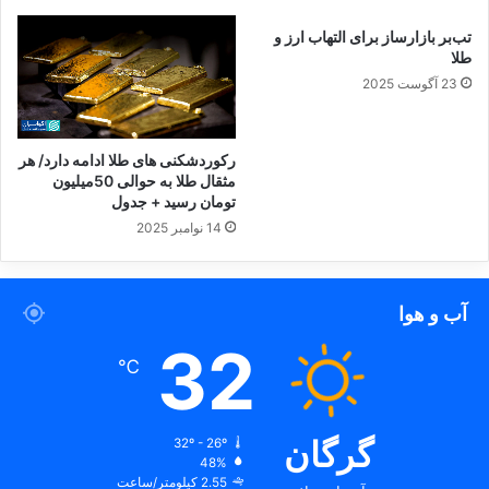
ی
تب‌بر بازارساز برای التهاب ارز و
ا
طلا
ی
23 آگوست 2025
ن
ت
ر
ن
رکوردشکنی های طلا ادامه دارد/ هر
ت
مثقال طلا به حوالی 50میلیون
تومان رسید + جدول
14 نوامبر 2025
آب و هوا
32
℃
گرگان
32º - 26º
48%
2.55 کیلومتر/ساعت