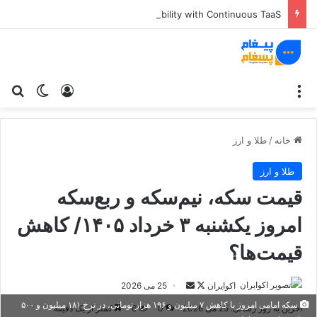
The End of Static Badges: How TrustEmblem Redefines Digital Credibility with Continuous TaaS
منو
ورود
تغییر پو
جس
خانه
/
طلا و ارز
طلا و ارز
قیمت سکه، نیم‌سکه و ربع‌سکه
امروز یکشنبه ۳ خرداد ۱۴۰۵/ کاهش
قیمت‌ها؟
اکوایران
د
ا
25 می 2026
ر
ر
سکه امامی امروز با کاهش ۷ میلیون و ۱۹۶ هزار تومانی، در نرخ ۱۸۱ میلیون و ۵۰۰
آخرین به روز رسانی: 25 می 2026
0
6
کمتر از یک دقیقه