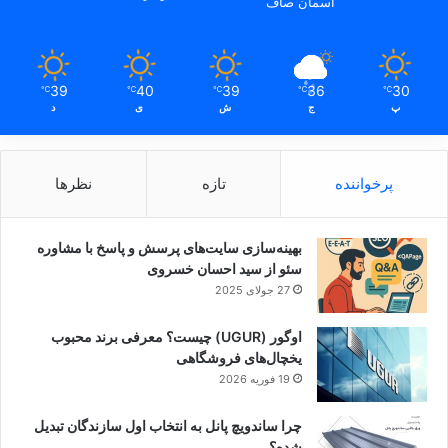
آسمان صاف
39
40
39
36
30
℃
℃
℃
℃
℃
پ
ج
ش
ی
د
پرخواننده
تازه
نظرها
بهینه‌سازی سایت‌های پرسش و پاسخ با مشاوره
سئو از سید احسان خسروی
27 جولای 2025
اوگور (UGUR) چیست؟ معرفی برند محبوب
یخچال‌های فروشگاهی
19 فوریه 2026
چرا ساندویچ پانل به انتخاب اول سازندگان تبدیل
شده؟