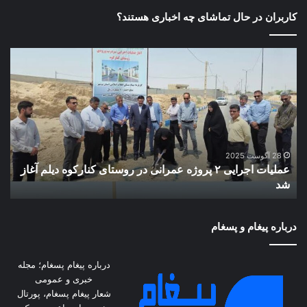
کاربران در حال تماشای چه اخباری هستند؟
عملیات
عرا
اجرایی
وجو
۹
۲
پروژه
هزا
عمرانی
دا
در
در
روستای
زند
کنارکوه
سور
28 آگوست 2025
عملیات اجرایی ۲ پروژه عمرانی در روستای کنارکوه دیلم آغاز
دیلم
خط
شد
ا
آغاز
اس
شد
درباره پیغام و پسغام
درباره پیغام پسغام؛ مجله
خبری و عمومی
شعار پیغام پسغام، پورتال