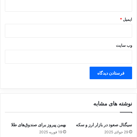
ز
م
ا
ایمیل
*
ن
ت
ح
ر
وب‌ سایت
ی
م
،
ف
ی
ل
ت
ر
ی
نوشته های مشابه
ن
گ
و
ق
سیگنال صعود در بازار ارز و سکه
بهمن پیروز برای صندوق‌های طلا
ط
29 جولای 2025
19 فوریه 2025
ع