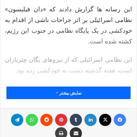
این رسانه ها گزارش دادند که «دان فیلبسون»
نظامی اسرائیلی بر اثر جراحات ناشی از اقدام به
خودکشی در یک پایگاه نظامی در جنوب این رژیم،
کشته شده است.
این نظامی اسرائیلی که از نیروهای یگان چتربازان
است، هفته گذشته دست به خودکشی زده بود.
گفتنی است که منابع صهیونیستی روز جمعه نیز
نمایش بیشتر
گزارش داده بودند: جسد یک نظامی ۳۰ ساله
ارتش اسرائیل که به ضرب گلوله کشته شده بود،
فیس بوک
ایکس
لینکدین
‫تامبلر
‫پین‌ترست
‫رددیت
واتس آپ
تلگرام
در منطقه «کفار تبواح» در کرانه باختری پیدا شد.
اشتراک گذاری از طریق ایمیل
چاپ
رسانه صهیونیستی «حدشوت للو تسنزورا» نوشته