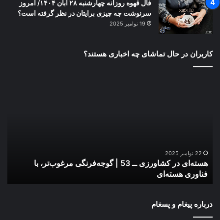
فال قهوه روزانه چهارشنبه ۲۸ آبان ۱۴۰۴/ امروز
سرنوشت چه چیزی برایتان در نظر گرفته است؟
19 نوامبر 2025
کاربران در حال تماشای چه اخباری هستند؟
هسته‌ای
تکم
در
سد
کشاورزی
مشم
ــ
در
53
سف
|
ری
گوجه‌فرنگی
جمه
مرغوب‌تر،
به
22 نوامبر 2025
هسته‌ای در کشاورزی ــ 53 | گوجه‌فرنگی مرغوب‌تر، با
ت
با
زنج
فناوری هسته‌ای
م
فناوری
پیگ
هسته‌ای
می‌
درباره پیغام و پسغام