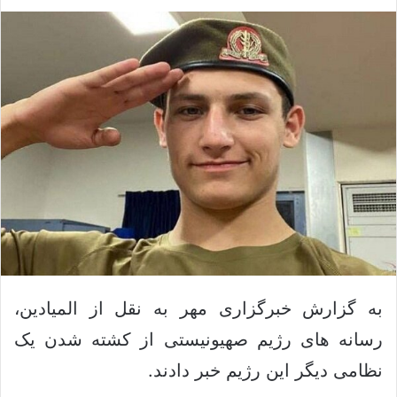
ک
ل
س
ا
د
ی
ن
م
ب
ی
ا
ل
ل
ک
ن
ی
د
به گزارش خبرگزاری مهر به نقل از المیادین،
رسانه های رژیم صهیونیستی از کشته شدن یک
نظامی دیگر این رژیم خبر دادند.