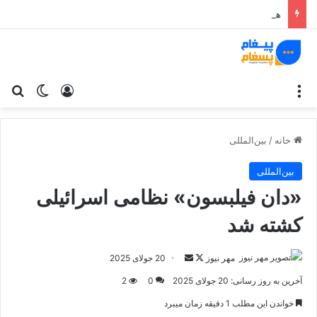
همه‌چیز درباره مخزن و لوله‌کشی کمپرسور هوا
منو
ورود
تغییر پو
جس
خانه
/
بین‌المللی
بین‌المللی
«دان فیلبسون» نظامی اسرائیلی
کشته شد
مهر نیوز
د
ا
20 جولای 2025
ر
ر
آخرین به روز رسانی: 20 جولای 2025
0
2
ا
س
خواندن این مطلب 1 دقیقه زمان میبرد
ی
ا