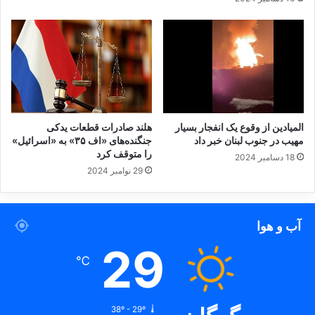
المیادین از وقوع یک انفجار بسیار
هلند صادرات قطعات یدکی
مهیب در جنوب لبنان خبر داد
جنگنده‌های «اف ۳۵» به «اسرائیل»
را متوقف کرد
18 دسامبر 2024
29 نوامبر 2024
آب و هوا
29
℃
38º - 29º