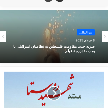
بود که این نظامی خودکشی کرده است.
نوشته های مشابه
بین‌المللی
تماس رئیس کمیته تحقیقات روسیه
8 جولای 2025
با دادستان کل آذربایجان درباره
ضربه جدید مقاومت فلسطین به نظامیان اسرائیلی با
سقوط هواپیما
بمب ضدزره+ فیلم
29 دسامبر 2024
رایزنی «پوتین» با رئیس‌جمهور
«
قزاقستان درباره سقوط هواپیمای
ش
ه
باکو
ی
28 دسامبر 2024
دِ
ر
و