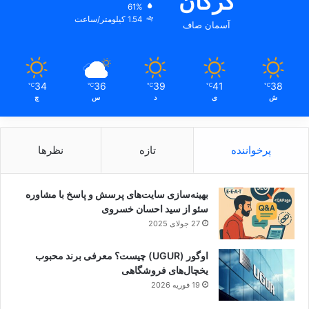
گرگان
61%
1.54 کیلومتر/ساعت
آسمان صاف
34
36
39
41
38
℃
℃
℃
℃
℃
ش
ی
د
س
چ
پرخواننده
تازه
نظرها
بهینه‌سازی سایت‌های پرسش و پاسخ با مشاوره
سئو از سید احسان خسروی
27 جولای 2025
اوگور (UGUR) چیست؟ معرفی برند محبوب
یخچال‌های فروشگاهی
19 فوریه 2026