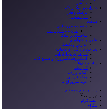
ورزشی
خانواده و سبک زندگی
فرهنگ و هنر
اندیشه و دین
صنعت
صنعت خودروسازی
خودرو و حمل و نقل
ساختمان و املاک
علمی و تکنولوژی
مدارس و دانشگاه
تجارت، بازرگانی و خدمات
کارآفرینی و بازاریابی
کشاورزی، دامپروری و صنایع غذایی
سایر پیغام‌ها
کارا دیلی
آفتاب ورزشی
مجله فارسی
خرید سرور اچ پی
درباره پیغام و پسغام
℃
تهران
22
اینستاگرام
تلگرام