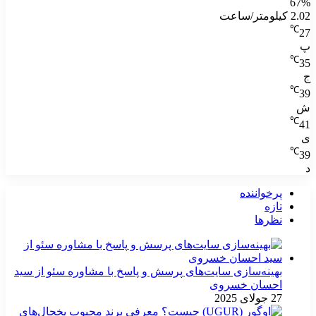
67%
2.02 کیلومتر/ساعت
℃
27
پ
℃
35
ج
℃
39
ش
℃
41
ی
℃
39
د
پرخواننده
تازه
نظرها
بهینه‌سازی سایت‌های پرسش و پاسخ با مشاوره سئو از سید
احسان خسروی
27 جولای 2025