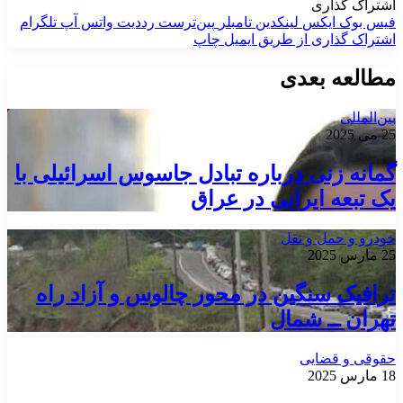
اشتراک گذاری
فیس بوک
ایکس
لینکدین
‫تامبلر
‫پین‌ترست
‫رددیت
واتس آپ
تلگرام
اشتراک گذاری از طریق ایمیل
چاپ
مطالعه بعدی
بین‌المللی
25 می 2025
گمانه زنی درباره تبادل جاسوس اسرائیلی با
یک تبعه ایرانی در عراق
خودرو و حمل و نقل
25 مارس 2025
ترافیک سنگین در محور چالوس و آزاد راه
تهران ــ شمال
حقوقی و قضایی
18 مارس 2025