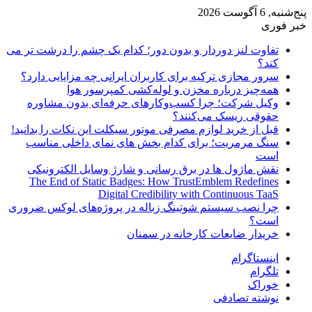
پنج‌شنبه, 6 آگوست 2026
خبر فوری
تفاوت لنز دوردار و بدون دور؛ کدام یک چشم را درشت تر می
کند؟
سرور مجازی ترکیه برای کاربران ایرانی چه مزایایی دارد؟
همه‌چیز درباره مخزن و لوله‌کشی کمپرسور هوا
وکیل شرکت؛ چرا کسب‌وکارهای حرفه‌ای بدون مشاوره
حقوقی ریسک می‌کنند؟
قبل از خرید لوازم مصرفی موتور سیکلت این نکات را بدانید!
سنگ مرمریت؛ برای کدام بخش های نمای داخلی مناسب
است
نقش ماژول ها در برق رسانی و شارژ وسایل الکترونیکی
The End of Static Badges: How TrustEmblem Redefines
Digital Credibility with Continuous TaaS
چرا نصب سیستم شوتینگ زباله در پروژه‌های لوکس ضروری
است؟
خریدار ضایعات کارخانه در سمنان
اینستاگرام
تلگرام
خوراک
نوشته تصادفی