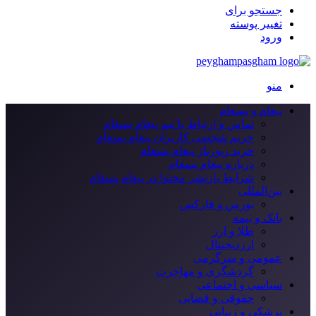
جستجو برای
تغییر پوسته
ورود
منو
پیغام و پسغام
تماس و ارتباط با تیم پیغام پسغام
حریم شخصی کاربران پیغام پسغام
خرید رپورتاژ پیغام پسغام
درباره پیغام پسغام
شرایط بازنشر محتوا در پیغام پسغام
بین‌المللی
بورس و فارکس
بانک و بیمه
طلا و ارز
ارزدیجیتال
عمومی و سرگرمی
گردشگری و مهاجرت
سیاسی و اجتماعی
حقوقی و قضایی
پزشکی و زیبایی