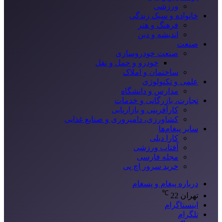
ورزشی
خانواده و سبک زندگی
فرهنگ و هنر
اندیشه و دین
صنعت
صنعت خودروسازی
خودرو و حمل و نقل
ساختمان و املاک
علمی و تکنولوژی
مدارس و دانشگاه
تجارت، بازرگانی و خدمات
کارآفرینی و بازاریابی
کشاورزی، دامپروری و صنایع غذایی
سایر پیغام‌ها
کارا دیلی
آفتاب ورزشی
مجله فارسی
خرید سرور اچ پی
درباره پیغام و پسغام
℃
تهران
22
اینستاگرام
تلگرام