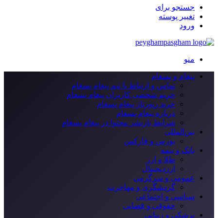
جستجو برای
تغییر پوسته
ورود
منو
پیغام و پسغام
تماس و ارتباط با تیم پیغام پسغام
حریم شخصی کاربران پیغام پسغام
خرید رپورتاژ پیغام پسغام
درباره پیغام پسغام
شرایط بازنشر محتوا در پیغام پسغام
بین‌المللی
بورس و فارکس
بانک و بیمه
طلا و ارز
ارزدیجیتال
عمومی و سرگرمی
گردشگری و مهاجرت
سیاسی و اجتماعی
حقوقی و قضایی
پزشکی و زیبایی