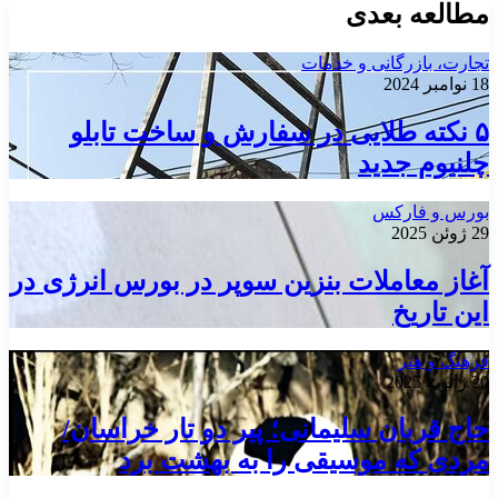
مطالعه بعدی
تجارت، بازرگانی و خدمات
18 نوامبر 2024
۵ نکته طلایی در سفارش و ساخت تابلو
چلنیوم جدید
بورس و فارکس
29 ژوئن 2025
آغاز معاملات بنزین سوپر در بورس انرژی در
این تاریخ
فرهنگ و هنر
20 ژانویه 2025
حاج قربان سلیمانی؛ پیر دو تار خراسان/
مردی که موسیقی را به بهشت برد