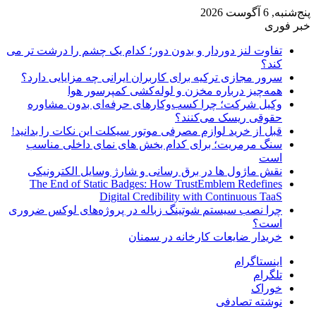
پنج‌شنبه, 6 آگوست 2026
خبر فوری
تفاوت لنز دوردار و بدون دور؛ کدام یک چشم را درشت تر می
کند؟
سرور مجازی ترکیه برای کاربران ایرانی چه مزایایی دارد؟
همه‌چیز درباره مخزن و لوله‌کشی کمپرسور هوا
وکیل شرکت؛ چرا کسب‌وکارهای حرفه‌ای بدون مشاوره
حقوقی ریسک می‌کنند؟
قبل از خرید لوازم مصرفی موتور سیکلت این نکات را بدانید!
سنگ مرمریت؛ برای کدام بخش های نمای داخلی مناسب
است
نقش ماژول ها در برق رسانی و شارژ وسایل الکترونیکی
The End of Static Badges: How TrustEmblem Redefines
Digital Credibility with Continuous TaaS
چرا نصب سیستم شوتینگ زباله در پروژه‌های لوکس ضروری
است؟
خریدار ضایعات کارخانه در سمنان
اینستاگرام
تلگرام
خوراک
نوشته تصادفی