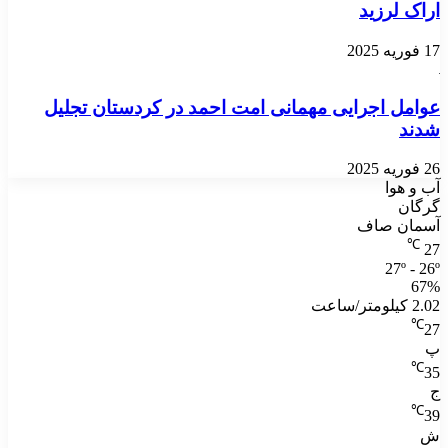
اراک لرزید
17 فوریه 2025
عوامل اجرایی مهمانی امت احمد در کردستان تجلیل
شدند
26 فوریه 2025
آب و هوا
گرگان
آسمان صاف
℃
27
27º - 26º
67%
2.02 کیلومتر/ساعت
℃
27
پ
℃
35
ج
℃
39
ش