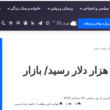
سیاسی و اجتماعی
پزشکی و زیبایی
خانواده و سبک زندگی
ص
℃
22
اینستاگرام
تلگرام
خوراک
ورود
سایدبا
نوشته تصا
ت
رباره پیغام و پسغام
تهران
یت کوین به مرز ۹۰ هزار دلار رسید/ بازار
خرین به روز رسانی: 24 دسامبر 2025
0
3
خواندن این مطلب 1 دقیقه زمان میبرد