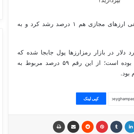
در معاملات امروز ارزش کل بازار جهانی ارز‌های مجازی هم ۱ درصد رشد کرد و به
عت گذشته همچنین ۸۵ میلیارد دلار در بازار رمزارز‌ها پول جابجا شده که
نسبت به روز گذشته ۴۷ درصد بیشتر بوده است؛ از این رقم ۵۹ درصد مربوط به
کپی لینک
لینکدین
‫تامبلر
‫پین‌ترست
‫رددیت
اشتراک گذاری از طریق ایمیل
چاپ