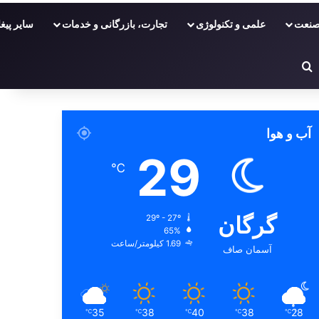
نعت
علمی و تکنولوژی
تجارت، بازرگانی و خدمات
سایر پیغا
ر
دفی
غییر پوسته
جستجو برای
آب و هوا
29
℃
گرگان
29º - 27º
65%
1.69 کیلومتر/ساعت
آسمان صاف
35
38
40
38
28
℃
℃
℃
℃
℃