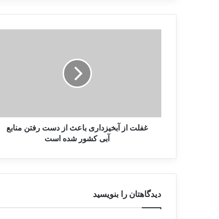
غ
ف
ل
ت
ا
ز
آ
ب
خ
ی
غفلت از آبخیزداری باعث از دست رفتن منابع
ز
آبی کشور شده است
د
ا
ر
ی
ب
دیدگاهتان را بنویسید
ا
ع
ث