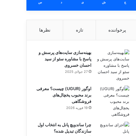
ج
ش
ی
د
س
پرخواننده
تازه
نظرها
بهینه‌سازی سایت‌های پرسش و
پاسخ با مشاوره سئو از سید
احسان خسروی
27 جولای 2025
اوگور (UGUR) چیست؟ معرفی
برند محبوب یخچال‌های
فروشگاهی
19 فوریه 2026
چرا ساندویچ پانل به انتخاب اول
سازندگان تبدیل شده؟