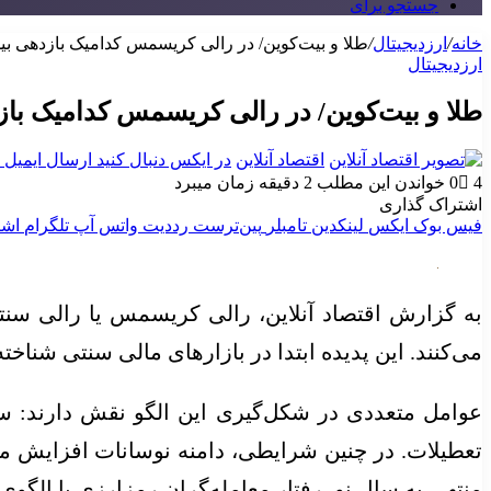
جستجو برای
خانه
/
ارزدیجیتال
/
طلا و بیت‌کوین/ در رالی کریسمس کدامیک بازدهی بی
ارزدیجیتال
طلا و بیت‌کوین/ در رالی کریسمس کدامیک باز
اقتصاد آنلاین
در ایکس دنبال کنید
ارسال ایمیل
4
0
خواندن این مطلب 2 دقیقه زمان میبرد
اشتراک گذاری
فیس بوک
ایکس
لینکدین
‫تامبلر
‫پین‌ترست
‫رددیت
واتس آپ
تلگرام
اشت
به گزارش اقتصاد آنلاین، رالی کریسمس یا رالی سنتا کل
می‌کنند. این پدیده ابتدا در بازار‌های مالی سنتی شناخته
عوامل متعددی در شکل‌گیری این الگو نقش دارند: سنت
تعطیلات. در چنین شرایطی، دامنه نوسانات افزایش می‌ی
منتهی به سال نو، رفتار معامله‌گران رمزارزی با الگ