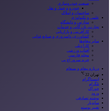
صنعت خودروسازی
خودرو و حمل و نقل
ساختمان و املاک
علمی و تکنولوژی
مدارس و دانشگاه
تجارت، بازرگانی و خدمات
کارآفرینی و بازاریابی
کشاورزی، دامپروری و صنایع غذایی
سایر پیغام‌ها
کارا دیلی
آفتاب ورزشی
مجله فارسی
خرید سرور اچ پی
درباره پیغام و پسغام
℃
تهران
22
اینستاگرام
تلگرام
خوراک
ورود
نوشته تصادفی
سایدبار
تغییر پوسته