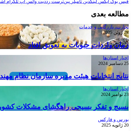
فیس بوک
ایکس
لینکدین
‫تامبلر
‫پین‌ترست
‫رددیت
واتس آپ
تلگرام
اشت
مطالعه بعدی
تجارت، بازرگانی و خدمات
28 ژوئن 2025
زمان واردات حبوبات به تعویق افتاد
اخبار استان‌ها
25 دسامبر 2024
نتایج انتخابات هیئت مدیره سازمان نظام مهن
اخبار استان‌ها
23 نوامبر 2024
بسیج و تفکر بسیجی راهگشای مشکلات کشو
بورس و فارکس
20 ژانویه 2025