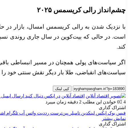
چشم‌انداز رالی کریسمس ۲۰۲۵
با نزدیک شدن به رالی کریسمس امسال، بازار در حال
است. در حالی که بیت‌کوین در سال جاری روندی نسبتاً
کند.
اگر سیاست‌های پولی همچنان در مسیر انبساطی باقی بما
سیاست‌های انقباضی، طلا بار دیگر نقش سنتی خود را ای
کپی لینک
اقتصاد آنلاین
در ایکس دنبال کنید
ارسال ایمیل
4
0
خواندن این مطلب 2 دقیقه زمان میبرد
اشتراک گذاری
فیس بوک
ایکس
لینکدین
‫تامبلر
‫پین‌ترست
‫رددیت
واتس آپ
تلگرام
اشت
نمایش بیشتر
اشتراک گذاری