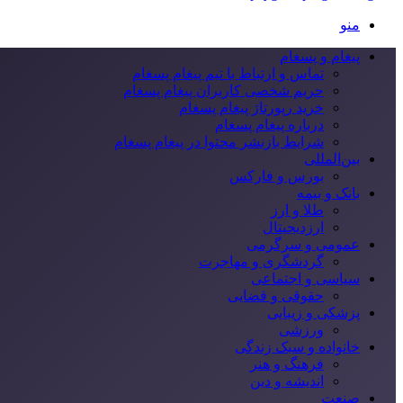
منو
پیغام و پسغام
تماس و ارتباط با تیم پیغام پسغام
حریم شخصی کاربران پیغام پسغام
خرید رپورتاژ پیغام پسغام
درباره پیغام پسغام
شرایط بازنشر محتوا در پیغام پسغام
بین‌المللی
بورس و فارکس
بانک و بیمه
طلا و ارز
ارزدیجیتال
عمومی و سرگرمی
گردشگری و مهاجرت
سیاسی و اجتماعی
حقوقی و قضایی
پزشکی و زیبایی
ورزشی
خانواده و سبک زندگی
فرهنگ و هنر
اندیشه و دین
صنعت