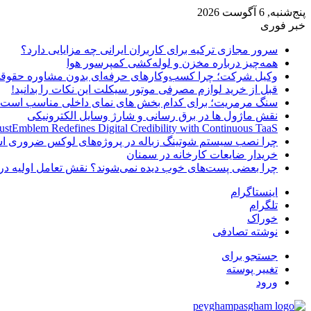
پنج‌شنبه, 6 آگوست 2026
خبر فوری
سرور مجازی ترکیه برای کاربران ایرانی چه مزایایی دارد؟
همه‌چیز درباره مخزن و لوله‌کشی کمپرسور هوا
وکیل شرکت؛ چرا کسب‌وکارهای حرفه‌ای بدون مشاوره حقوقی
قبل از خرید لوازم مصرفی موتور سیکلت این نکات را بدانید!
سنگ مرمریت؛ برای کدام بخش های نمای داخلی مناسب است
نقش ماژول ها در برق رسانی و شارژ وسایل الکترونیکی
ustEmblem Redefines Digital Credibility with Continuous TaaS
چرا نصب سیستم شوتینگ زباله در پروژه‌های لوکس ضروری 
خریدار ضایعات کارخانه در سمنان
چرا بعضی پست‌های خوب دیده نمی‌شوند؟ نقش تعامل اولیه در 
اینستاگرام
تلگرام
خوراک
نوشته تصادفی
جستجو برای
تغییر پوسته
ورود