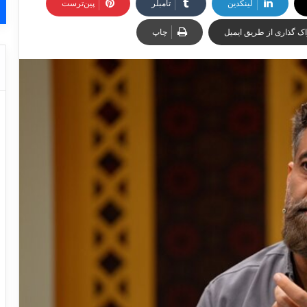
لینکدین
‫تامبلر
‫پین‌ترست
ک گذاری از طریق ایمیل
چاپ