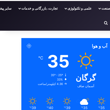
نعت
علمی و تکنولوژی
تجارت، بازرگانی و خدمات
سایر پیغا
ر
دفی
غییر پوسته
جستجو برای
آب و هوا
35
℃
گرگان
35º - 25º
33%
4.36 کیلومتر/ساعت
آسمان صاف
39
40
39
35
35
℃
℃
℃
℃
℃