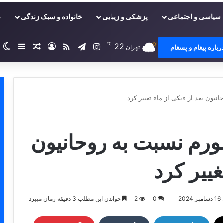
سیاسی و اجتماعی
پزشکی و زیبایی
خانواده و سبک زندگی
ص
℃
22
اینستاگرام
تلگرام
خوراک
ورود
سایدبا
نوشته تصا
ت
رباره پیغام و پسغام
تهران
یون بعد از «یکی از ما» تغییر کرد
ورم نسبت به روحانیون
غییر کرد
2
0
2
خواندن این مطلب 3 دقیقه زمان میبرد