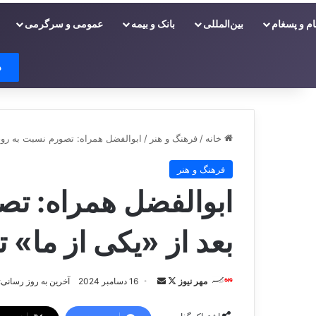
ام و پسغام
بین‌المللی
بانک و بیمه
عمومی و سرگرمی
د
خانه
/
فرهنگ و هنر
/
ابوالفضل همراه: تصورم نسبت به روحان
فرهنگ و هنر
ابوالفضل همراه: تص
بعد از «یکی از ما» ت
مهر نیوز
د
ا
16 دسامبر 2024
آخرین به روز رسانی: 16 دسامبر 024
ر
ر
ا
س