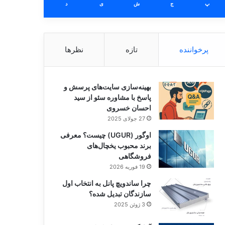
پ
ج
ش
ی
د
پرخواننده
تازه
نظرها
بهینه‌سازی سایت‌های پرسش و
پاسخ با مشاوره سئو از سید
احسان خسروی
27 جولای 2025
اوگور (UGUR) چیست؟ معرفی
برند محبوب یخچال‌های
فروشگاهی
19 فوریه 2026
چرا ساندویچ پانل به انتخاب اول
سازندگان تبدیل شده؟
3 ژوئن 2025