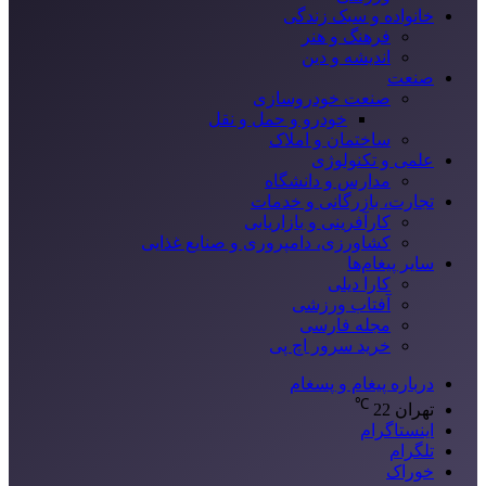
خانواده و سبک زندگی
فرهنگ و هنر
اندیشه و دین
صنعت
صنعت خودروسازی
خودرو و حمل و نقل
ساختمان و املاک
علمی و تکنولوژی
مدارس و دانشگاه
تجارت، بازرگانی و خدمات
کارآفرینی و بازاریابی
کشاورزی، دامپروری و صنایع غذایی
سایر پیغام‌ها
کارا دیلی
آفتاب ورزشی
مجله فارسی
خرید سرور اچ پی
درباره پیغام و پسغام
℃
تهران
22
اینستاگرام
تلگرام
خوراک