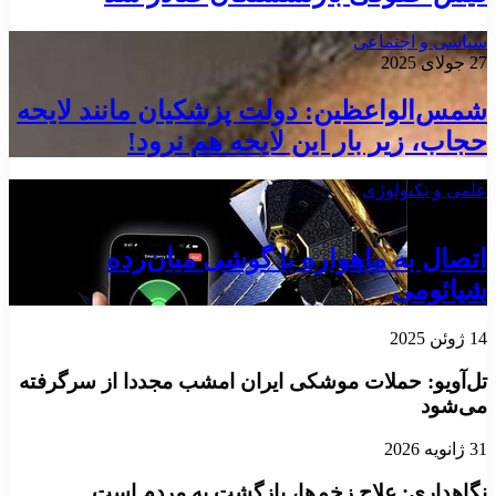
سیاسی و اجتماعی
27 جولای 2025
شمس‌الواعظین: دولت پزشکیان مانند لایحه
حجاب، زیر بار این لایحه هم نرود!
علمی و تکنولوژی
29 جولای 2025
اتصال به ماهواره با گوشی‌ میان‌رده
شیائومی
14 ژوئن 2025
تل‌آویو: حملات موشکی ایران امشب مجددا از سرگرفته
می‌شود
31 ژانویه 2026
نگاهداری: علاج زخم‌ها، بازگشت به مردم است