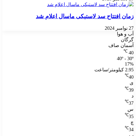
زمان افتتاح سد لاستیکی ماسال اعلام شد
27 نوامبر 2024
آب و هوا
گرگان
آسمان صاف
℃
40
40º - 30º
17%
2.95 کیلومتر/ساعت
℃
40
ی
℃
39
د
℃
37
س
℃
35
چ
℃
34
پ