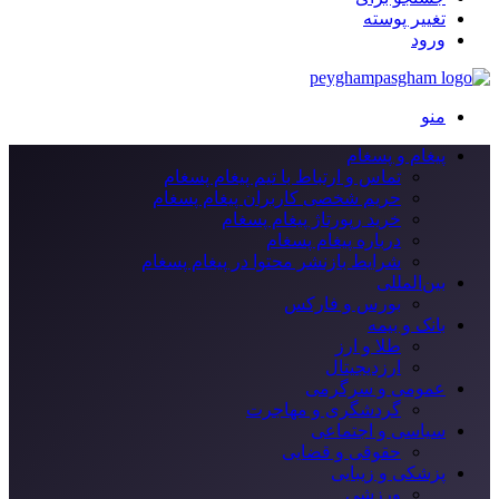
تغییر پوسته
ورود
منو
پیغام و پسغام
تماس و ارتباط با تیم پیغام پسغام
حریم شخصی کاربران پیغام پسغام
خرید رپورتاژ پیغام پسغام
درباره پیغام پسغام
شرایط بازنشر محتوا در پیغام پسغام
بین‌المللی
بورس و فارکس
بانک و بیمه
طلا و ارز
ارزدیجیتال
عمومی و سرگرمی
گردشگری و مهاجرت
سیاسی و اجتماعی
حقوقی و قضایی
پزشکی و زیبایی
ورزشی