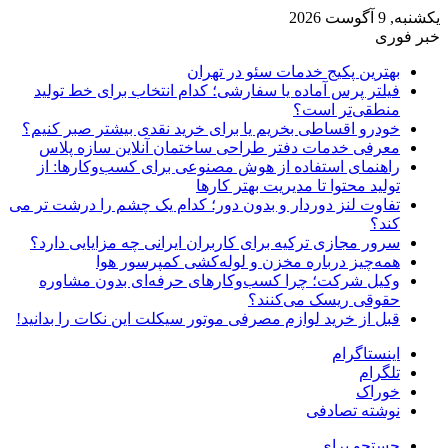
یکشنبه, 9 آگوست 2026
خبر فوری
بهترین پکیج خدمات سئو در تهران
فیلتر پرس آماده یا سفارشی؛ کدام انتخاب برای خط تولید
منطقی‌تر است؟
خودرو اقساطی بخریم یا برای خرید نقدی بیشتر صبر کنیم؟
معرفی خدمات دفتر طراحی ساختمان آنلاین سازه پلاس
راهنمای استفاده از هوش مصنوعی برای کسب‌وکارها: از
تولید محتوا تا مدیریت بهتر کارها
تفاوت لنز دوردار و بدون دور؛ کدام یک چشم را درشت تر می
کند؟
سرور مجازی ترکیه برای کاربران ایرانی چه مزایایی دارد؟
همه‌چیز درباره مخزن و لوله‌کشی کمپرسور هوا
وکیل شرکت؛ چرا کسب‌وکارهای حرفه‌ای بدون مشاوره
حقوقی ریسک می‌کنند؟
قبل از خرید لوازم مصرفی موتور سیکلت این نکات را بدانید!
اینستاگرام
تلگرام
خوراک
نوشته تصادفی
جستجو برای