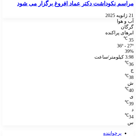
مراسم نکوداشت دکتر عماد افروغ برگزار می شود
21 ژانویه 2025
آب و هوا
گرگان
ابرهای پراکنده
℃
35
36º - 27º
39%
3.98 کیلومتر/ساعت
℃
36
ج
℃
38
ش
℃
40
ی
℃
39
د
℃
34
س
پرخواننده