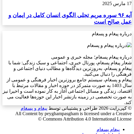
17 مارس 2025
آیه ۹۶ سوره مریم تجلی الگوی انسان کامل در ایمان و
عمل صالح است
درباره پیغام و پسغام
درباره پیغام پسغام؛ مجله خبری و عمومی
شعار پیغام پسغام، پورتال خبری، اجتماعی و سبک زندگی: شما با
پیغام و پسغام، به‌روزترین دیدگاه‌ها و مطالب دنیای اجتماعی و
فرهنگی را دنبال می‌کنید.
پیغام و پسغام، سیستم جامع بروزترین اخبار فرهنگی و عمومی از
سال 1403 به صورت متمرکز در حوزه اخبار و مقالات مرتبط با
اقتصاد، زندگی و مسائل اجتماعی آغاز به کار نموده است و اخیرا نیز
به صورت تخصصی در زمینه بازنشر اخبار این حوزه‌ها فعالیت می
کند.
© کپی‌رایت 2026
طراحی و پشتیبانی توسط
پیغام و پسغام
All Content by peyghampasgham is licensed under a Creative
Commons Attribution 4.0 International License ©️
پیغام پسغام