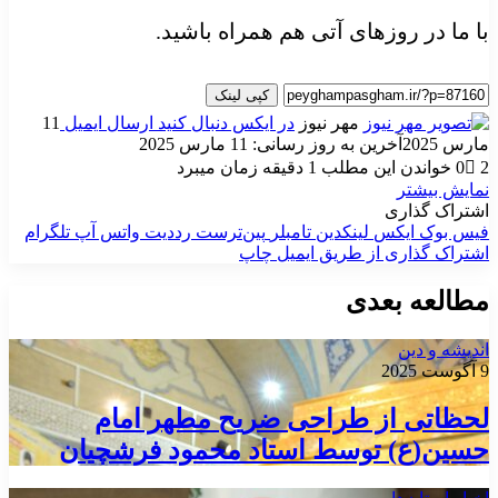
با ما در روزهای آتی هم همراه باشید.
کپی لینک
مهر نیوز
در ایکس دنبال کنید
ارسال ایمیل
11
مارس 2025
آخرین به روز رسانی: 11 مارس 2025
2
0
خواندن این مطلب 1 دقیقه زمان میبرد
نمایش بیشتر
اشتراک گذاری
فیس بوک
ایکس
لینکدین
‫تامبلر
‫پین‌ترست
‫رددیت
واتس آپ
تلگرام
اشتراک گذاری از طریق ایمیل
چاپ
مطالعه بعدی
اندیشه و دین
9 آگوست 2025
لحظاتی از طراحی ضریح مطهر امام
حسین(ع) توسط استاد محمود فرشچیان