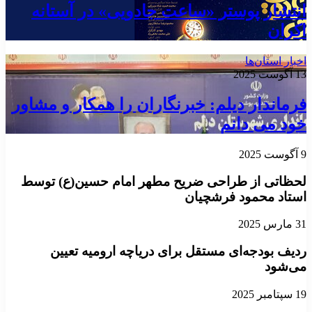
انتشار پوستر «ساعت جادویی» در آستانه
اکران
اخبار استان‌ها
13 آگوست 2025
فرماندار دیلم: خبرنگاران را همکار و مشاور
خود می دانم
9 آگوست 2025
لحظاتی از طراحی ضریح مطهر امام حسین(ع) توسط
استاد محمود فرشچیان
31 مارس 2025
ردیف بودجه‌ای مستقل برای دریاچه ارومیه تعیین
می‌شود
19 سپتامبر 2025