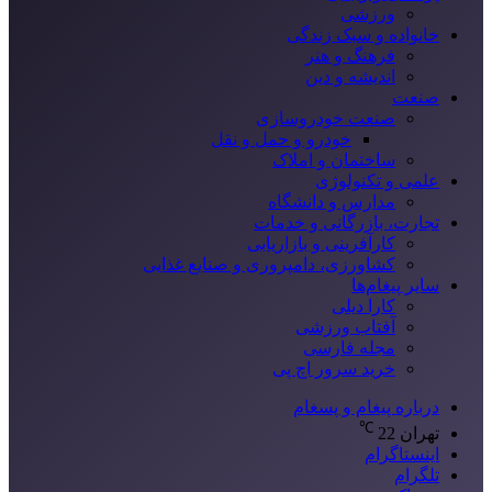
ورزشی
خانواده و سبک زندگی
فرهنگ و هنر
اندیشه و دین
صنعت
صنعت خودروسازی
خودرو و حمل و نقل
ساختمان و املاک
علمی و تکنولوژی
مدارس و دانشگاه
تجارت، بازرگانی و خدمات
کارآفرینی و بازاریابی
کشاورزی، دامپروری و صنایع غذایی
سایر پیغام‌ها
کارا دیلی
آفتاب ورزشی
مجله فارسی
خرید سرور اچ پی
درباره پیغام و پسغام
℃
تهران
22
اینستاگرام
تلگرام