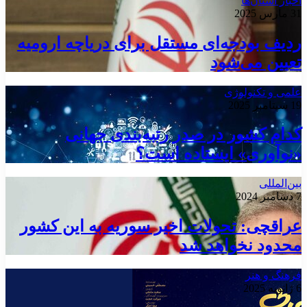
اخبار استان‌ها
31 مارس 2025
ردیف بودجه‌ای مستقل برای دریاچه ارومیه
تعیین می‌شود
علمی و تکنولوژی
19 سپتامبر 2025
کدام کشور در صدر رتبه‌بندی جهانی
«نوآوری» ایستاده است؟
بین‌المللی
7 دسامبر 2024
عراقچی: تحولات اخیر سوریه به این کشور
محدود نخواهد شد
فرهنگ و هنر
6 ژانویه 2025