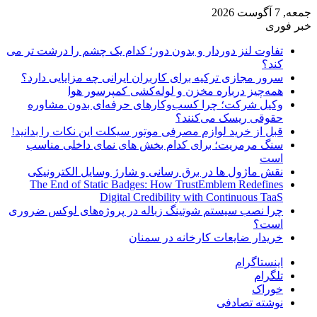
جمعه, 7 آگوست 2026
خبر فوری
تفاوت لنز دوردار و بدون دور؛ کدام یک چشم را درشت تر می
کند؟
سرور مجازی ترکیه برای کاربران ایرانی چه مزایایی دارد؟
همه‌چیز درباره مخزن و لوله‌کشی کمپرسور هوا
وکیل شرکت؛ چرا کسب‌وکارهای حرفه‌ای بدون مشاوره
حقوقی ریسک می‌کنند؟
قبل از خرید لوازم مصرفی موتور سیکلت این نکات را بدانید!
سنگ مرمریت؛ برای کدام بخش های نمای داخلی مناسب
است
نقش ماژول ها در برق رسانی و شارژ وسایل الکترونیکی
The End of Static Badges: How TrustEmblem Redefines
Digital Credibility with Continuous TaaS
چرا نصب سیستم شوتینگ زباله در پروژه‌های لوکس ضروری
است؟
خریدار ضایعات کارخانه در سمنان
اینستاگرام
تلگرام
خوراک
نوشته تصادفی