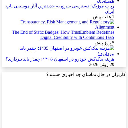
رپاپ موزیک؛ دسترسی سریع به جدیدترین آثار موسیقی پاپ
ایران
1 هفته پیش
The End of Static Badges: How TrustEmblem Redefines
Digital Credibility with Continuous TaaS
5 روز پیش
هزینه یدک‌کش خودرو در اصفهان ۱۴۰۵؛ چقدر باید بپردازید؟
29 ژوئن 2026
کاربران در حال تماشای چه اخباری هستند؟