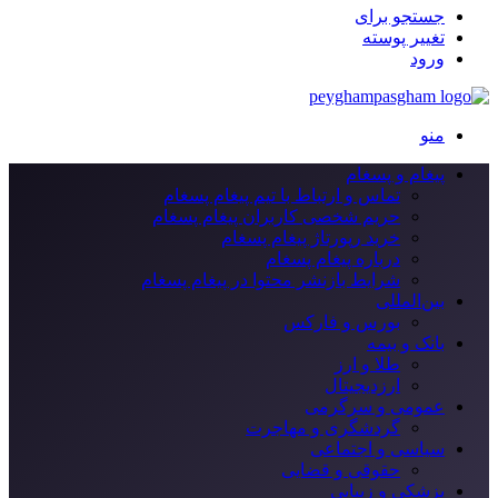
جستجو برای
تغییر پوسته
ورود
منو
پیغام و پسغام
تماس و ارتباط با تیم پیغام پسغام
حریم شخصی کاربران پیغام پسغام
خرید رپورتاژ پیغام پسغام
درباره پیغام پسغام
شرایط بازنشر محتوا در پیغام پسغام
بین‌المللی
بورس و فارکس
بانک و بیمه
طلا و ارز
ارزدیجیتال
عمومی و سرگرمی
گردشگری و مهاجرت
سیاسی و اجتماعی
حقوقی و قضایی
پزشکی و زیبایی