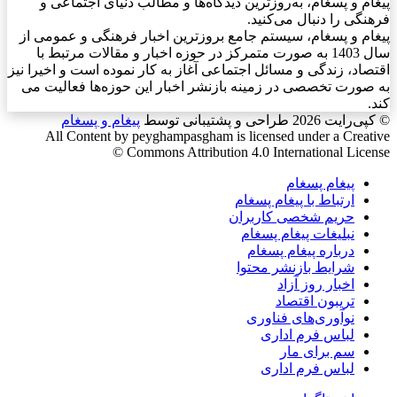
پیغام و پسغام، به‌روزترین دیدگاه‌ها و مطالب دنیای اجتماعی و
فرهنگی را دنبال می‌کنید.
پیغام و پسغام، سیستم جامع بروزترین اخبار فرهنگی و عمومی از
سال 1403 به صورت متمرکز در حوزه اخبار و مقالات مرتبط با
اقتصاد، زندگی و مسائل اجتماعی آغاز به کار نموده است و اخیرا نیز
به صورت تخصصی در زمینه بازنشر اخبار این حوزه‌ها فعالیت می
کند.
© کپی‌رایت 2026
طراحی و پشتیبانی توسط
پیغام و پسغام
All Content by peyghampasgham is licensed under a Creative
Commons Attribution 4.0 International License ©️
پیغام پسغام
ارتباط با پیغام پسغام
حریم شخصی کاربران
نبلیغات پیغام پسغام
درباره پیغام پسغام
شرایط بازنشر محتوا
اخبار روز آزاد
تریبون اقتصاد
نوآوری‌های فناوری
لباس فرم اداری
سم برای مار
لباس فرم اداری