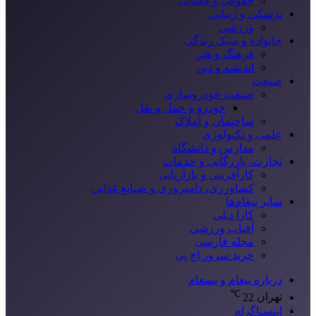
حقوقی و قضایی
پزشکی و زیبایی
ورزشی
خانواده و سبک زندگی
فرهنگ و هنر
اندیشه و دین
صنعت
صنعت خودروسازی
خودرو و حمل و نقل
ساختمان و املاک
علمی و تکنولوژی
مدارس و دانشگاه
تجارت، بازرگانی و خدمات
کارآفرینی و بازاریابی
کشاورزی، دامپروری و صنایع غذایی
سایر پیغام‌ها
کارا دیلی
آفتاب ورزشی
مجله فارسی
خرید سرور اچ پی
درباره پیغام و پسغام
℃
تهران
22
اینستاگرام