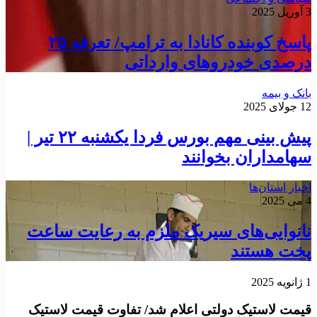
3 آوریل 2025
پاسخ کوبنده کانادا به ترامپ/ تعرفه ۲۵
درصدی خودرو‌های وارداتی
بانک و بیمه
12 جولای 2025
پیش بینی مهم بورس فردا یکشنبه ۲۲ تیر |
سهامداران بخوانند
اخبار استان‌ها
4 می 2025
نانوایی‌های سیریک ملزم به رعایت ساعت
پخت هستند
1 ژانویه 2025
قیمت لاستیک دولتی اعلام شد/ تفاوت قیمت لاستیک