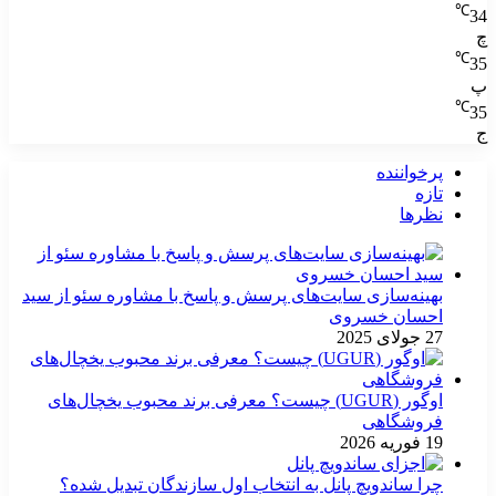
℃
34
چ
℃
35
پ
℃
35
ج
پرخواننده
تازه
نظرها
بهینه‌سازی سایت‌های پرسش و پاسخ با مشاوره سئو از سید
احسان خسروی
27 جولای 2025
اوگور (UGUR) چیست؟ معرفی برند محبوب یخچال‌های
فروشگاهی
19 فوریه 2026
چرا ساندویچ پانل به انتخاب اول سازندگان تبدیل شده؟