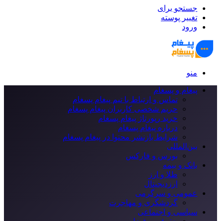
جستجو برای
تغییر پوسته
ورود
منو
پیغام و پسغام
تماس و ارتباط با تیم پیغام پسغام
حریم شخصی کاربران پیغام پسغام
خرید رپورتاژ پیغام پسغام
درباره پیغام پسغام
شرایط بازنشر محتوا در پیغام پسغام
بین‌المللی
بورس و فارکس
بانک و بیمه
طلا و ارز
ارزدیجیتال
عمومی و سرگرمی
گردشگری و مهاجرت
سیاسی و اجتماعی