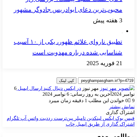
محبوب‌ترین دعای ابوادریس جادوگر مشهور
3 هفته پیش
تطبیق ناروای علائم ظهور، یکی از ۱۰ آسیب
شناسایی شده درباره مهدویت است
21 فوریه 2025
کپی لینک
مهر نیوز
در ایکس دنبال کنید
ارسال ایمیل
6
نوامبر 2024
آخرین به روز رسانی: 6 نوامبر 2024
9
0
خواندن این مطلب 1 دقیقه زمان میبرد
نمایش بیشتر
اشتراک گذاری
فیس بوک
ایکس
لینکدین
‫تامبلر
‫پین‌ترست
‫رددیت
واتس آپ
تلگرام
اشتراک گذاری از طریق ایمیل
چاپ