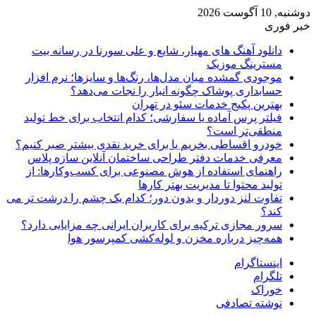
دوشنبه, 10 آگوست 2026
خبر فوری
دانلود آهنگ های مهیار، شایع و علی سورنا در رسانه بیت
مسترینگ موزیک
موجودی گمشده میان مدل‌ها، رنگ‌ها و سایزها؛ نرم افزار
حسابداری پوشاک چگونه انبار را نجات می‌دهد؟
بهترین پکیج خدمات سئو در تهران
فیلتر پرس آماده یا سفارشی؛ کدام انتخاب برای خط تولید
منطقی‌تر است؟
خودرو اقساطی بخریم یا برای خرید نقدی بیشتر صبر کنیم؟
معرفی خدمات دفتر طراحی ساختمان آنلاین سازه پلاس
راهنمای استفاده از هوش مصنوعی برای کسب‌وکارها: از
تولید محتوا تا مدیریت بهتر کارها
تفاوت لنز دوردار و بدون دور؛ کدام یک چشم را درشت تر می
کند؟
سرور مجازی ترکیه برای کاربران ایرانی چه مزایایی دارد؟
همه‌چیز درباره مخزن و لوله‌کشی کمپرسور هوا
اینستاگرام
تلگرام
خوراک
نوشته تصادفی