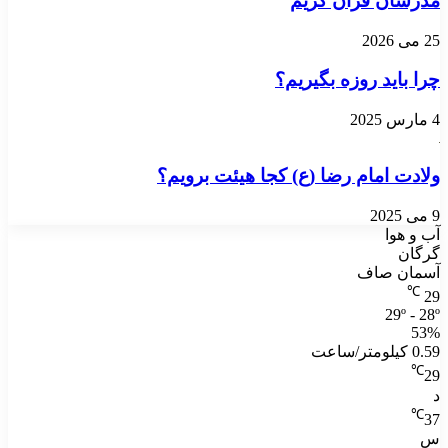
مدرسان قرآن کریم
25 می 2026
چرا باید روزه بگیریم؟
4 مارس 2025
ولادت امام رضا (ع) کجا هیئت برویم؟
9 می 2025
آب و هوا
گرگان
آسمان صاف
℃
29
29º - 28º
53%
0.59 کیلومتر/ساعت
℃
29
د
℃
37
س