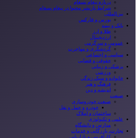
درباره پیغام پسغام
شرایط بازنشر محتوا در پیغام پسغام
بین‌المللی
بورس و فارکس
بانک و بیمه
طلا و ارز
ارزدیجیتال
عمومی و سرگرمی
گردشگری و مهاجرت
سیاسی و اجتماعی
حقوقی و قضایی
پزشکی و زیبایی
ورزشی
خانواده و سبک زندگی
فرهنگ و هنر
اندیشه و دین
صنعت
صنعت خودروسازی
خودرو و حمل و نقل
ساختمان و املاک
علمی و تکنولوژی
مدارس و دانشگاه
تجارت، بازرگانی و خدمات
کارآفرینی و بازاریابی