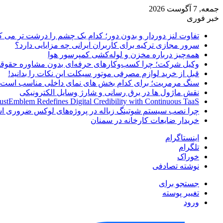
جمعه, 7 آگوست 2026
خبر فوری
تفاوت لنز دوردار و بدون دور؛ کدام یک چشم را درشت تر می ک
سرور مجازی ترکیه برای کاربران ایرانی چه مزایایی دارد؟
همه‌چیز درباره مخزن و لوله‌کشی کمپرسور هوا
وکیل شرکت؛ چرا کسب‌وکارهای حرفه‌ای بدون مشاوره حقوقی
قبل از خرید لوازم مصرفی موتور سیکلت این نکات را بدانید!
سنگ مرمریت؛ برای کدام بخش های نمای داخلی مناسب است
نقش ماژول ها در برق رسانی و شارژ وسایل الکترونیکی
ustEmblem Redefines Digital Credibility with Continuous TaaS
چرا نصب سیستم شوتینگ زباله در پروژه‌های لوکس ضروری 
خریدار ضایعات کارخانه در سمنان
اینستاگرام
تلگرام
خوراک
نوشته تصادفی
جستجو برای
تغییر پوسته
ورود