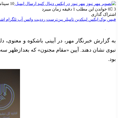
مهر نیوز
در ایکس دنبال کنید
ارسال ایمیل
10 سپتامبر 2025
3
0
خواندن این مطلب 1 دقیقه زمان میبرد
اشتراک گذاری
فیس بوک
ایکس
لینکدین
‫تامبلر
‫پین‌ترست
‫رددیت
واتس آپ
تلگرام
اشت
به گزارش خبرنگار مهر، در آیینی باشکوه و معنوی، دل
نبوی نشان دهند. آیین «مقام مجنون» که بعدازظهر سه
بود.