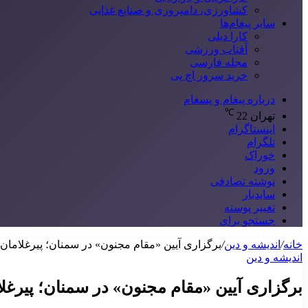
کشاورزی، دامپروری و صنایع غذایی
سایر پیغام‌ها
کارا دیلی
آفتاب ورزشی
مجله فارسی
خرید سرور اچ پی
درباره پیغام و پسغام
℃
تهران
22
اینستاگرام
تلگرام
خوراک
ورود
نوشته تصادفی
سایدبار
تغییر پوسته
جستجو برای
خانه
/
اندیشه و دین
/
برگزاری آیین «مقام مجنون» در سمنان؛ پیرغلامان
اندیشه و دین
برگزاری آیین «مقام مجنون» در سمنان؛ پیرغل