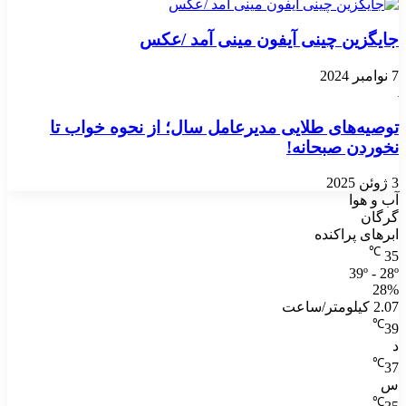
جایگزین چینی آیفون مینی آمد /عکس
7 نوامبر 2024
توصیه‌های طلایی مدیرعامل سال؛ از نحوه خواب تا
نخوردن صبحانه!
3 ژوئن 2025
آب و هوا
گرگان
ابرهای پراکنده
℃
35
39º - 28º
28%
2.07 کیلومتر/ساعت
℃
39
د
℃
37
س
℃