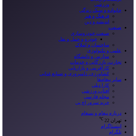
ورزشی
خانواده و سبک زندگی
فرهنگ و هنر
اندیشه و دین
صنعت
صنعت خودروسازی
خودرو و حمل و نقل
ساختمان و املاک
علمی و تکنولوژی
مدارس و دانشگاه
تجارت، بازرگانی و خدمات
کارآفرینی و بازاریابی
کشاورزی، دامپروری و صنایع غذایی
سایر پیغام‌ها
کارا دیلی
آفتاب ورزشی
مجله فارسی
خرید سرور اچ پی
درباره پیغام و پسغام
℃
تهران
22
اینستاگرام
تلگرام