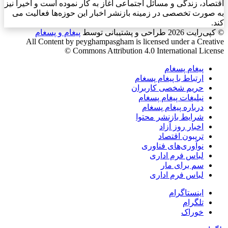
اقتصاد، زندگی و مسائل اجتماعی آغاز به کار نموده است و اخیرا نیز
به صورت تخصصی در زمینه بازنشر اخبار این حوزه‌ها فعالیت می
کند.
© کپی‌رایت 2026
طراحی و پشتیبانی توسط
پیغام و پسغام
All Content by peyghampasgham is licensed under a Creative
Commons Attribution 4.0 International License ©️
پیغام پسغام
ارتباط با پیغام پسغام
حریم شخصی کاربران
نبلیغات پیغام پسغام
درباره پیغام پسغام
شرایط بازنشر محتوا
اخبار روز آزاد
تریبون اقتصاد
نوآوری‌های فناوری
لباس فرم اداری
سم برای مار
لباس فرم اداری
اینستاگرام
تلگرام
خوراک