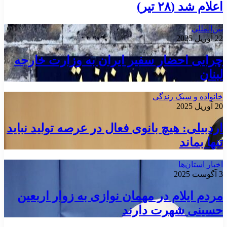
اعلام شد (۲۸ تیر)
بین‌المللی
22 آوریل 2025
چرایی احضار سفیر ایران به وزارت خارجه
لبنان
خانواده و سبک زندگی
20 آوریل 2025
اردبیلی: هیچ بانوی فعال در عرصه تولید نباید
تنها بماند
اخبار استان‌ها
3 آگوست 2025
مردم ایلام در مهمان نوازی به زوار اربعین
حسینی شهرت دارند