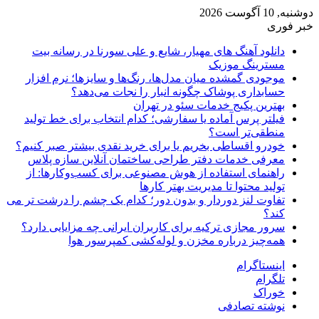
دوشنبه, 10 آگوست 2026
خبر فوری
دانلود آهنگ های مهیار، شایع و علی سورنا در رسانه بیت
مسترینگ موزیک
موجودی گمشده میان مدل‌ها، رنگ‌ها و سایزها؛ نرم افزار
حسابداری پوشاک چگونه انبار را نجات می‌دهد؟
بهترین پکیج خدمات سئو در تهران
فیلتر پرس آماده یا سفارشی؛ کدام انتخاب برای خط تولید
منطقی‌تر است؟
خودرو اقساطی بخریم یا برای خرید نقدی بیشتر صبر کنیم؟
معرفی خدمات دفتر طراحی ساختمان آنلاین سازه پلاس
راهنمای استفاده از هوش مصنوعی برای کسب‌وکارها: از
تولید محتوا تا مدیریت بهتر کارها
تفاوت لنز دوردار و بدون دور؛ کدام یک چشم را درشت تر می
کند؟
سرور مجازی ترکیه برای کاربران ایرانی چه مزایایی دارد؟
همه‌چیز درباره مخزن و لوله‌کشی کمپرسور هوا
اینستاگرام
تلگرام
خوراک
نوشته تصادفی