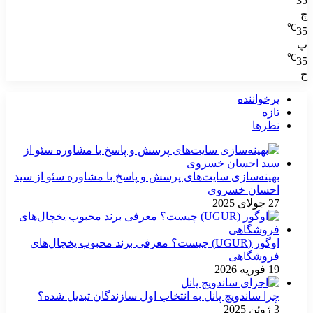
35
چ
℃
35
پ
℃
35
ج
پرخواننده
تازه
نظرها
بهینه‌سازی سایت‌های پرسش و پاسخ با مشاوره سئو از سید
احسان خسروی
27 جولای 2025
اوگور (UGUR) چیست؟ معرفی برند محبوب یخچال‌های
فروشگاهی
19 فوریه 2026
چرا ساندویچ پانل به انتخاب اول سازندگان تبدیل شده؟
3 ژوئن 2025