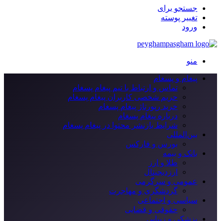
جستجو برای
تغییر پوسته
ورود
منو
پیغام و پسغام
تماس و ارتباط با تیم پیغام پسغام
حریم شخصی کاربران پیغام پسغام
خرید رپورتاژ پیغام پسغام
درباره پیغام پسغام
شرایط بازنشر محتوا در پیغام پسغام
بین‌المللی
بورس و فارکس
بانک و بیمه
طلا و ارز
ارزدیجیتال
عمومی و سرگرمی
گردشگری و مهاجرت
سیاسی و اجتماعی
حقوقی و قضایی
پزشکی و زیبایی