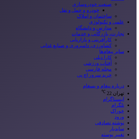
صنعت خودروسازی
خودرو و حمل و نقل
ساختمان و املاک
علمی و تکنولوژی
مدارس و دانشگاه
تجارت، بازرگانی و خدمات
کارآفرینی و بازاریابی
کشاورزی، دامپروری و صنایع غذایی
سایر پیغام‌ها
کارا دیلی
آفتاب ورزشی
مجله فارسی
خرید سرور اچ پی
درباره پیغام و پسغام
℃
تهران
22
اینستاگرام
تلگرام
خوراک
ورود
نوشته تصادفی
سایدبار
تغییر پوسته