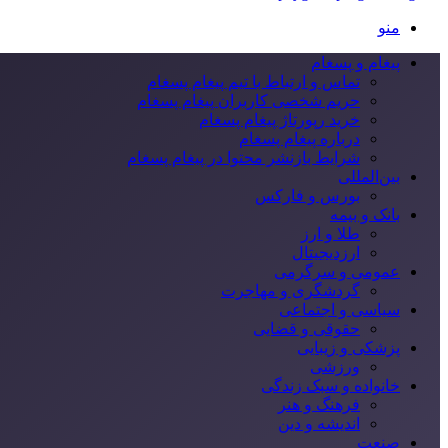
منو
پیغام و پسغام
تماس و ارتباط با تیم پیغام پسغام
حریم شخصی کاربران پیغام پسغام
خرید رپورتاژ پیغام پسغام
درباره پیغام پسغام
شرایط بازنشر محتوا در پیغام پسغام
بین‌المللی
بورس و فارکس
بانک و بیمه
طلا و ارز
ارزدیجیتال
عمومی و سرگرمی
گردشگری و مهاجرت
سیاسی و اجتماعی
حقوقی و قضایی
پزشکی و زیبایی
ورزشی
خانواده و سبک زندگی
فرهنگ و هنر
اندیشه و دین
صنعت