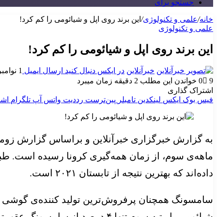
جستجو برای
خانه
/
علمی و تکنولوژی
/
این برند روی اپل و شیائومی را کم کرد!
علمی و تکنولوژی
این برند روی اپل و شیائومی را کم کرد!
خبرآنلاین
در ایکس دنبال کنید
ارسال ایمیل
1 نوامبر 2024
9
0
خواندن این مطلب 2 دقیقه زمان میبرد
اشتراک گذاری
فیس بوک
ایکس
لینکدین
‫تامبلر
‫پین‌ترست
‫رددیت
واتس آپ
تلگرام
اشت
به گزارش خبرگزاری خبرآنلاین و براساس گزارش زومیت
داده‌اند که بهترین نتیجه از تابستان ۲۰۲۱ است.
شیائومی با رتبه سوم تنها ۴ درصد از سامسونگ عقب‌تر هستند.