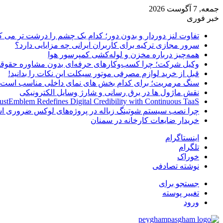
جمعه, 7 آگوست 2026
خبر فوری
تفاوت لنز دوردار و بدون دور؛ کدام یک چشم را درشت تر می ک
سرور مجازی ترکیه برای کاربران ایرانی چه مزایایی دارد؟
همه‌چیز درباره مخزن و لوله‌کشی کمپرسور هوا
وکیل شرکت؛ چرا کسب‌وکارهای حرفه‌ای بدون مشاوره حقوقی
قبل از خرید لوازم مصرفی موتور سیکلت این نکات را بدانید!
سنگ مرمریت؛ برای کدام بخش های نمای داخلی مناسب است
نقش ماژول ها در برق رسانی و شارژ وسایل الکترونیکی
ustEmblem Redefines Digital Credibility with Continuous TaaS
چرا نصب سیستم شوتینگ زباله در پروژه‌های لوکس ضروری 
خریدار ضایعات کارخانه در سمنان
اینستاگرام
تلگرام
خوراک
نوشته تصادفی
جستجو برای
تغییر پوسته
ورود