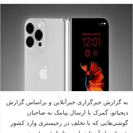
ک
ل
س
ا
د
ی
ن
م
ب
ی
ا
ل
ل
ک
ن
ی
د
به گزارش خبرگزاری خبرآنلاین و براساس گزارش
دیجیاتو، گمرک با ارسال پیامک به صاحبان
گوشی‌هایی که با تخلف در رجیستری وارد کشور