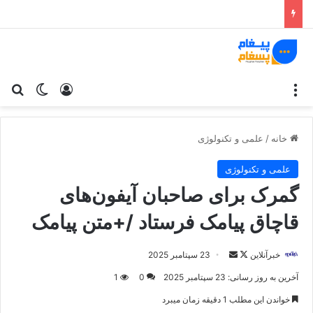
منو
ورود
تغییر پو
جس
خانه
/
علمی و تکنولوژی
علمی و تکنولوژی
گمرک برای صاحبان آیفون‌های
قاچاق پیامک فرستاد /+متن پیامک
خبرآنلاین
د
ا
23 سپتامبر 2025
ر
ر
آخرین به روز رسانی: 23 سپتامبر 2025
0
1
ا
س
خواندن این مطلب 1 دقیقه زمان میبرد
ی
ا