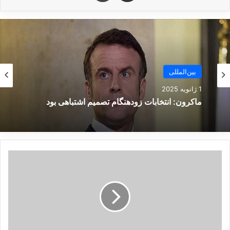
نوشته های مشابه
کشتی اتمی روسیه شگفتی‌ساز شد
بین‌المللی
19 ژانویه 2025
1 ژانویه 2025
ماکرون: انتخابات زودهنگام تصمیم اشتباهی بود
هشدار به کلاهبرداران؛ فناوری
ب
تشخیص چهره به اینستاگرام و
ا
فیسبوک می‌آید
ز
گ
23 اکتبر 2024
ش
ت
ی