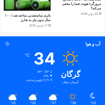
مرورگر» هویت شما را مخفی
می‌کند؟
30 ژوئن 2026
باتری تمام‌نشدنی ساخته شد / ۱۰۰
سال بدون نیاز به شارژ
17 مارس 2025
آب و هوا
34
℃
گرگان
34º - 30º
31%
2.71 کیلومتر/ساعت
آسمان صاف
35
35
37
38
33
℃
℃
℃
℃
℃