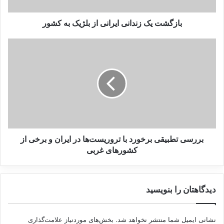
ک
ز
ن
بازگشت یک زندانی ایرانی از بلژیک به کشور
د
ا
ب
ن
ر
ی
ر
ا
س
ی
ی
ر
ت
ا
ط
ن
ب
ی
ی
ا
ق
بررسی تطبیقی برخورد با تروریست‌ها در ایران و برخی از
ز
ی
کشورهای غربی
ب
ب
ل
ر
ژ
خ
دیدگاهتان را بنویسید
ی
و
ک
ر
ب
د
نشانی ایمیل شما منتشر نخواهد شد.
بخش‌های موردنیاز علامت‌گذاری
ه
ب