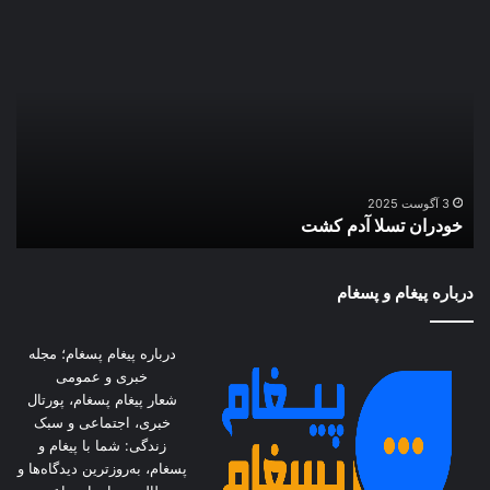
خودران
افز
تسلا
لحظ
آدم
قی
کشت
دلار
و
سک
داد
فرد
ا
را
3 آگوست 2025
خودران تسلا آدم کشت
+
درآ
+
فیل
درباره پیغام و پسغام
درباره پیغام پسغام؛ مجله
خبری و عمومی
شعار پیغام پسغام، پورتال
خبری، اجتماعی و سبک
زندگی: شما با پیغام و
پسغام، به‌روزترین دیدگاه‌ها و