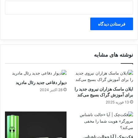
به‌جای پرداخت عوارض حدودا ۳۷ میلیون تومانی
ی
ا
برای هر دستگاه آیفون، با معرفی مدل‌های
ز
ارزان‌قیمت تنها حدود ۷۰۰ هزار تومان پرداخت
ک
ش
کرده‌اند.
و
ر
ه
۲۲۷۲۲۷
نوشته های مشابه
ا
ی
غ
ر
کپی لینک
ب
دیوار دفاعی جدید رئال مادرید
ی
ایلان ماسک هزاران نیروی جدید را
28 اکتبر 2024
برای آموزش گراک بسیج می‌کند
13 فوریه 2025
فکت‌چک | آیا «حالت ناشناس