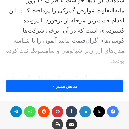
شده‌اند، از آن‌ها خواست تا ظرف ۱۰ روز
مابه‌التفاوت عوارض گمرکی را پرداخت کنند. این
اقدام جدیدترین مرحله از برخورد با پرونده
گسترده‌ای است که در آن، برخی شرکت‌ها
گوشی‌های گران‌قیمت مانند آیفون را با شناسه
مدل‌های ارزان‌تر شیائومی و سامسونگ ثبت کرده
بودند.
به‌نظر می‌رسد گمرک پس از شناسایی گوشی‌های
نمایش بیشتر
مسافری که با کم‌اظهاری رجیستر شده‌اند، اکنون
مالکان نهایی را هدف قرار داده است. در پیامک
فیس بوک
ایکس
لینکدین
‫تامبلر
‫پین‌ترست
‫رددیت
واتس آپ
تلگرام
ارسالی به این افراد، مهلتی ۱۰ روزه برای
پرداخت مابه‌التفاوت هزینه‌های گمرکی تعیین شده
اشتراک گذاری از طریق ایمیل
چاپ
است.