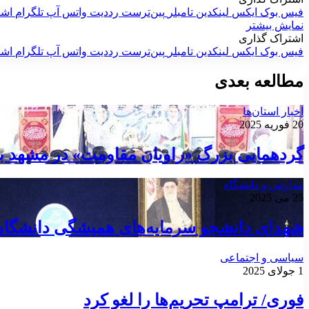
فیس بوک
ایکس
لینکدین
‫تامبلر
‫پین‌ترست
‫رددیت
واتس آپ
تلگرام
اشت
نمایش بیشتر
اشتراک گذاری
فیس بوک
ایکس
لینکدین
‫تامبلر
‫پین‌ترست
‫رددیت
واتس آپ
تلگرام
اشت
مطالعه بعدی
اخبار استان‌ها
20 فوریه 2025
گردهمایی بزرگ «راویان مقاومت» در مشهد ب
مدارس و دانشگاه
25 می 2025
شهدای دانشجو سرمایه‌های همیشگی دانشگاه
سیاسی و اجتماعی
1 جولای 2025
فوری/ ترامپ تحریم‌ها را لغو کرد