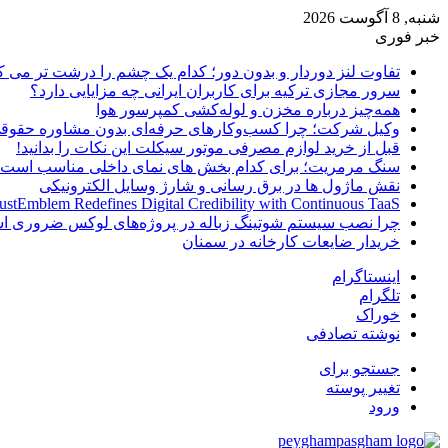
شنبه, 8 آگوست 2026
خبر فوری
تفاوت لنز دوردار و بدون دور؛ کدام یک چشم را درشت تر می ک
سرور مجازی ترکیه برای کاربران ایرانی چه مزایایی دارد؟
همه‌چیز درباره مخزن و لوله‌کشی کمپرسور هوا
وکیل شرکت؛ چرا کسب‌وکارهای حرفه‌ای بدون مشاوره حقوقی
قبل از خرید لوازم مصرفی موتور سیکلت این نکات را بدانید!
سنگ مرمریت؛ برای کدام بخش های نمای داخلی مناسب است
نقش ماژول ها در برق رسانی و شارژ وسایل الکترونیکی
ustEmblem Redefines Digital Credibility with Continuous TaaS
چرا نصب سیستم شوتینگ زباله در پروژه‌های لوکس ضروری 
خریدار ضایعات کارخانه در سمنان
اینستاگرام
تلگرام
خوراک
نوشته تصادفی
جستجو برای
تغییر پوسته
ورود