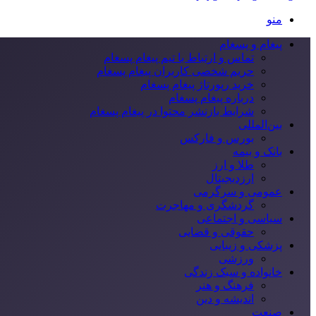
منو
پیغام و پسغام
تماس و ارتباط با تیم پیغام پسغام
حریم شخصی کاربران پیغام پسغام
خرید رپورتاژ پیغام پسغام
درباره پیغام پسغام
شرایط بازنشر محتوا در پیغام پسغام
بین‌المللی
بورس و فارکس
بانک و بیمه
طلا و ارز
ارزدیجیتال
عمومی و سرگرمی
گردشگری و مهاجرت
سیاسی و اجتماعی
حقوقی و قضایی
پزشکی و زیبایی
ورزشی
خانواده و سبک زندگی
فرهنگ و هنر
اندیشه و دین
صنعت