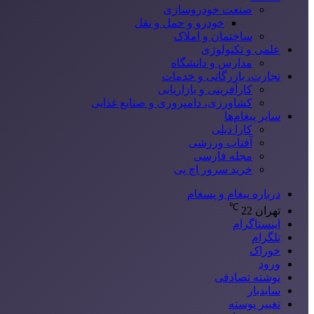
صنعت خودروسازی
خودرو و حمل و نقل
ساختمان و املاک
علمی و تکنولوژی
مدارس و دانشگاه
تجارت، بازرگانی و خدمات
کارآفرینی و بازاریابی
کشاورزی، دامپروری و صنایع غذایی
سایر پیغام‌ها
کارا دیلی
آفتاب ورزشی
مجله فارسی
خرید سرور اچ پی
درباره پیغام و پسغام
℃
تهران
22
اینستاگرام
تلگرام
خوراک
ورود
نوشته تصادفی
سایدبار
تغییر پوسته