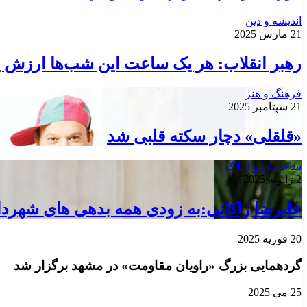
اندیشه و دین
21 مارس 2025
رهبر انقلاب: هر یک ساعت این شب‌ها ارزش ی
فرهنگ و هنر
21 سپتامبر 2025
«قلقلی» دچار سکته قلبی شد
ساختمان و املاک
2 ژانویه 2025
علیرضا زاکانی:به زودی همه بدهی های شهردا
20 فوریه 2025
گردهمایی بزرگ «راویان مقاومت» در مشهد برگزار شد
25 می 2025