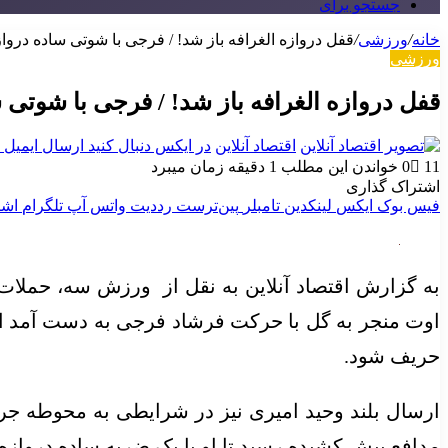
جستجو برای
خانه
/
ورزشی
/
قفل دروازه الغرافه باز شد! / فرجی با شوتی ساده درواز
ورزشی
قفل دروازه الغرافه باز شد! / فرجی با شوتی 
اقتصاد آنلاین
در ایکس دنبال کنید
ارسال ایمیل
11
0
خواندن این مطلب 1 دقیقه زمان میبرد
اشتراک گذاری
فیس بوک
ایکس
لینکدین
‫تامبلر
‫پین‌ترست
‫رددیت
واتس آپ
تلگرام
اشت
به گزارش اقتصاد آنلاین به نقل از ورزش سه، حملات ه
اوت منجر به گل با حرکت فرشاد فرجی به دست آمد اما 
حریف شود.
ارسال بلند وحید امیری نیز در شرایطی به محوطه جریم
مدافع پیش کشیده رسید تا او با یک ضربه ساده دروازه س