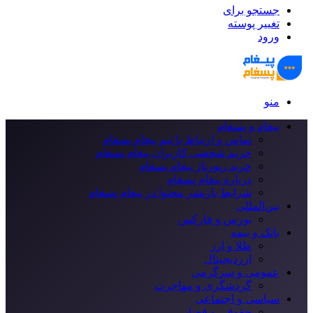
جستجو برای
تغییر پوسته
ورود
منو
پیغام و پسغام
تماس و ارتباط با تیم پیغام پسغام
حریم شخصی کاربران پیغام پسغام
خرید رپورتاژ پیغام پسغام
درباره پیغام پسغام
شرایط بازنشر محتوا در پیغام پسغام
بین‌المللی
بورس و فارکس
بانک و بیمه
طلا و ارز
ارزدیجیتال
عمومی و سرگرمی
گردشگری و مهاجرت
سیاسی و اجتماعی
حقوقی و قضایی