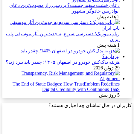
دعای خشت سفید چیست؟ بررسی راز محبوب‌ترین دعای
ابوادریس جادوگر مشهور
2 هفته پیش
رپاپ موزیک؛ دسترسی سریع به جدیدترین آثار موسیقی پاپ
ایران
1 هفته پیش
هزینه یدک‌کش خودرو در اصفهان ۱۴۰۵؛ چقدر باید بپردازید؟
29 ژوئن 2026
The End of Static Badges: How TrustEmblem Redefines
Digital Credibility with Continuous TaaS
5 روز پیش
کاربران در حال تماشای چه اخباری هستند؟