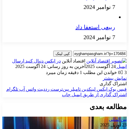
7 نوامبر 2024
ربیعی استعفا داد
7 نوامبر 2024
کپی لینک
اقتصاد آنلاین
در ایکس دنبال کنید
ارسال
ایمیل
24 آگوست 2025
آخرین به روز رسانی: 24 آگوست 2025
3
0
خواندن این مطلب 1 دقیقه زمان میبرد
نمایش بیشتر
اشتراک گذاری
فیس بوک
ایکس
لینکدین
‫تامبلر
‫پین‌ترست
‫رددیت
واتس آپ
تلگرام
اشتراک گذاری از طریق ایمیل
چاپ
مطالعه بعدی
بین‌المللی
23 آوریل 2025