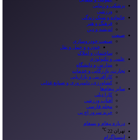
پزشکی و زیبایی
ورزشی
خانواده و سبک زندگی
فرهنگ و هنر
اندیشه و دین
صنعت
صنعت خودروسازی
خودرو و حمل و نقل
ساختمان و املاک
علمی و تکنولوژی
مدارس و دانشگاه
تجارت، بازرگانی و خدمات
کارآفرینی و بازاریابی
کشاورزی، دامپروری و صنایع غذایی
سایر پیغام‌ها
کارا دیلی
آفتاب ورزشی
مجله فارسی
خرید سرور اچ پی
درباره پیغام و پسغام
℃
تهران
22
اینستاگرام