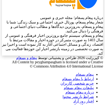
درباره پیغام پسغام؛ مجله خبری و عمومی
شعار پیغام پسغام، پورتال خبری، اجتماعی و سبک زندگی: شما با
پیغام و پسغام، به‌روزترین دیدگاه‌ها و مطالب دنیای اجتماعی و
فرهنگی را دنبال می‌کنید.
پیغام و پسغام، سیستم جامع بروزترین اخبار فرهنگی و عمومی از
سال 1403 به صورت متمرکز در حوزه اخبار و مقالات مرتبط با
اقتصاد، زندگی و مسائل اجتماعی آغاز به کار نموده است و اخیرا نیز
به صورت تخصصی در زمینه بازنشر اخبار این حوزه‌ها فعالیت می
کند.
© کپی‌رایت 2026
طراحی و پشتیبانی توسط
پیغام و پسغام
All Content by peyghampasgham is licensed under a Creative
Commons Attribution 4.0 International License ©️
پیغام پسغام
ارتباط با پیغام پسغام
حریم شخصی کاربران
نبلیغات پیغام پسغام
درباره پیغام پسغام
شرایط بازنشر محتوا
اخبار روز آزاد