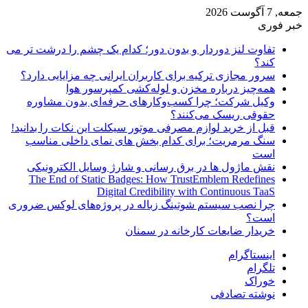
جمعه, 7 آگوست 2026
خبر فوری
تفاوت لنز دوردار و بدون دور؛ کدام یک چشم را درشت تر می
کند؟
سرور مجازی ترکیه برای کاربران ایرانی چه مزایایی دارد؟
همه‌چیز درباره مخزن و لوله‌کشی کمپرسور هوا
وکیل شرکت؛ چرا کسب‌وکارهای حرفه‌ای بدون مشاوره
حقوقی ریسک می‌کنند؟
قبل از خرید لوازم مصرفی موتور سیکلت این نکات را بدانید!
سنگ مرمریت؛ برای کدام بخش های نمای داخلی مناسب
است
نقش ماژول ها در برق رسانی و شارژ وسایل الکترونیکی
The End of Static Badges: How TrustEmblem Redefines
Digital Credibility with Continuous TaaS
چرا نصب سیستم شوتینگ زباله در پروژه‌های لوکس ضروری
است؟
خریدار ضایعات کارخانه در سمنان
اینستاگرام
تلگرام
خوراک
نوشته تصادفی