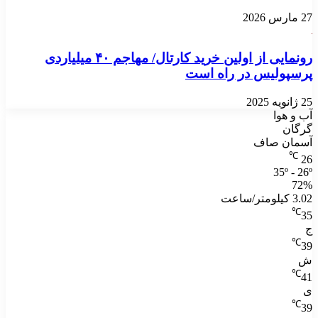
27 مارس 2026
رونمایی از اولین خرید کارتال/ مهاجم ۴۰ میلیاردی
پرسپولیس در راه است
25 ژانویه 2025
آب و هوا
گرگان
آسمان صاف
℃
26
35º - 26º
72%
3.02 کیلومتر/ساعت
℃
35
ج
℃
39
ش
℃
41
ی
℃
39