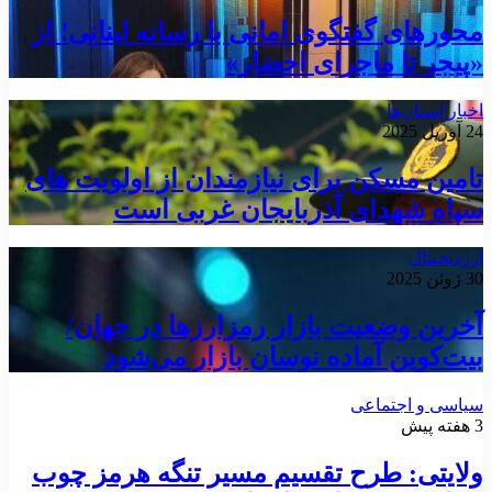
محورهای گفتگوی امانی با رسانه لبنانی؛ از
«پیجر تا ماجرای احضار»
اخبار استان‌ها
24 آوریل 2025
تامین مسکن برای نیازمندان از اولویت های
سپاه شهدای آذربایجان غربی است
ارزدیجیتال
30 ژوئن 2025
آخرین وضعیت بازار رمزارزها در جهان/
بیت‌کوین آماده نوسان بازار می‌شود
سیاسی و اجتماعی
3 هفته پیش
ولایتی: طرح تقسیم مسیر تنگه هرمز چوب