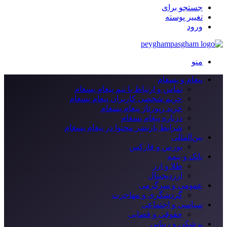
جستجو برای
تغییر پوسته
ورود
منو
پیغام و پسغام
تماس و ارتباط با تیم پیغام پسغام
حریم شخصی کاربران پیغام پسغام
خرید رپورتاژ پیغام پسغام
درباره پیغام پسغام
شرایط بازنشر محتوا در پیغام پسغام
بین‌المللی
بورس و فارکس
بانک و بیمه
طلا و ارز
ارزدیجیتال
عمومی و سرگرمی
گردشگری و مهاجرت
سیاسی و اجتماعی
حقوقی و قضایی
پزشکی و زیبایی