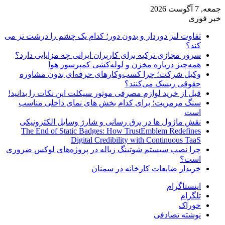
جمعه, 7 آگوست 2026
خبر فوری
تفاوت لنز دوردار و بدون دور؛ کدام یک چشم را درشت تر می
کند؟
سرور مجازی ترکیه برای کاربران ایرانی چه مزایایی دارد؟
همه‌چیز درباره مخزن و لوله‌کشی کمپرسور هوا
وکیل شرکت؛ چرا کسب‌وکارهای حرفه‌ای بدون مشاوره
حقوقی ریسک می‌کنند؟
قبل از خرید لوازم مصرفی موتور سیکلت این نکات را بدانید!
سنگ مرمریت؛ برای کدام بخش های نمای داخلی مناسب
است
نقش ماژول ها در برق رسانی و شارژ وسایل الکترونیکی
The End of Static Badges: How TrustEmblem Redefines
Digital Credibility with Continuous TaaS
چرا نصب سیستم شوتینگ زباله در پروژه‌های لوکس ضروری
است؟
خریدار ضایعات کارخانه در سمنان
اینستاگرام
تلگرام
خوراک
نوشته تصادفی