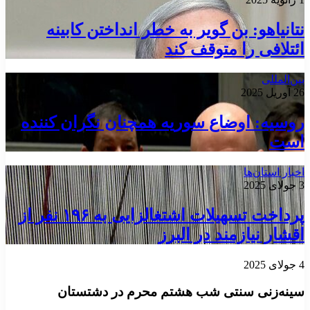
نتانیاهو: بن گویر به خطر انداختن کابینه
ائتلافی را متوقف کند
بین‌المللی
26 آوریل 2025
روسیه: اوضاع سوریه همچنان نگران کننده
است
اخبار استان‌ها
3 جولای 2025
پرداخت تسهیلات اشتغالزایی به ۱۹۶ نفر از
اقشار نیازمند در البرز
4 جولای 2025
سینه‌زنی سنتی شب هشتم محرم در دشتستان