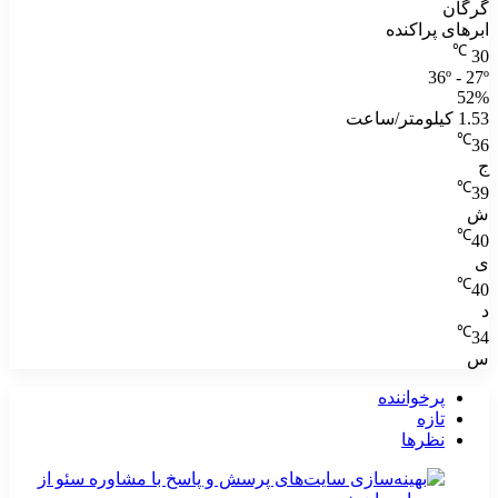
گرگان
ابرهای پراکنده
℃
30
36º - 27º
52%
1.53 کیلومتر/ساعت
℃
36
ج
℃
39
ش
℃
40
ی
℃
40
د
℃
34
س
پرخواننده
تازه
نظرها