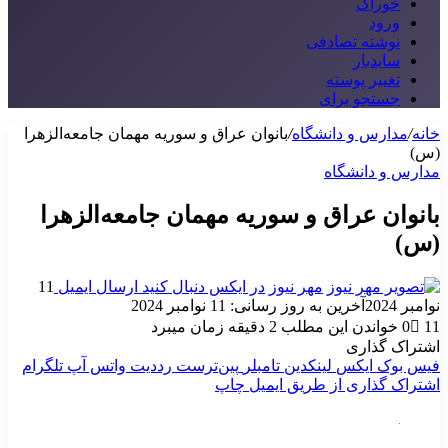
خوراک
ورود
نوشته تصادفی
سایدبار
تغییر پوسته
جستجو برای
خانه
/
مدارس و دانشگاه
/
بانوان عراق و سوریه مهمان جامعه‌الزهرا
(س)
مدارس و دانشگاه
بانوان عراق و سوریه مهمان جامعه‌الزهرا
(س)
مهر نیوز
در ایکس دنبال کنید
ارسال ایمیل
11
نوامبر 2024
آخرین به روز رسانی: 11 نوامبر 2024
11
0
خواندن این مطلب 2 دقیقه زمان میبرد
اشتراک گذاری
فیس بوک
ایکس
لینکدین
‫تامبلر
‫پین‌ترست
‫رددیت
واتس آپ
تلگرام
اشتراک گذاری از طریق ایمیل
چاپ