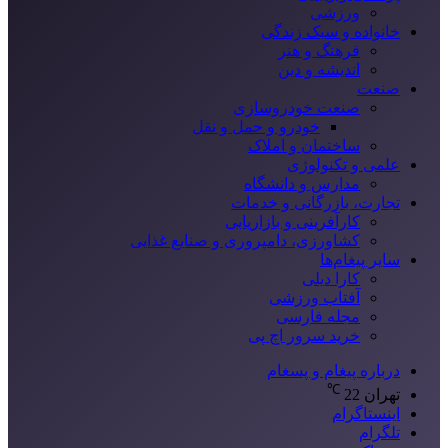
ورزشی
خانواده و سبک زندگی
فرهنگ و هنر
اندیشه و دین
صنعت
صنعت خودروسازی
خودرو و حمل و نقل
ساختمان و املاک
علمی و تکنولوژی
مدارس و دانشگاه
تجارت، بازرگانی و خدمات
کارآفرینی و بازاریابی
کشاورزی، دامپروری و صنایع غذایی
سایر پیغام‌ها
کارا دیلی
آفتاب ورزشی
مجله فارسی
خرید سرور اچ پی
درباره پیغام و پسغام
℃
تهران
22
اینستاگرام
تلگرام