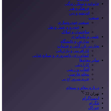
خانواده و سبک زندگی
فرهنگ و هنر
اندیشه و دین
صنعت
صنعت خودروسازی
خودرو و حمل و نقل
ساختمان و املاک
علمی و تکنولوژی
مدارس و دانشگاه
تجارت، بازرگانی و خدمات
کارآفرینی و بازاریابی
کشاورزی، دامپروری و صنایع غذایی
سایر پیغام‌ها
کارا دیلی
آفتاب ورزشی
مجله فارسی
خرید سرور اچ پی
درباره پیغام و پسغام
℃
تهران
22
اینستاگرام
تلگرام
خوراک