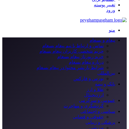
تغییر پوسته
ورود
منو
پیغام و پسغام
تماس و ارتباط با تیم پیغام پسغام
حریم شخصی کاربران پیغام پسغام
خرید رپورتاژ پیغام پسغام
درباره پیغام پسغام
شرایط بازنشر محتوا در پیغام پسغام
بین‌المللی
بورس و فارکس
بانک و بیمه
طلا و ارز
ارزدیجیتال
عمومی و سرگرمی
گردشگری و مهاجرت
سیاسی و اجتماعی
حقوقی و قضایی
پزشکی و زیبایی
ورزشی