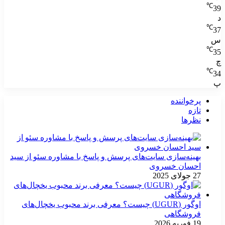
℃
39
د
℃
37
س
℃
35
چ
℃
34
پ
پرخواننده
تازه
نظرها
بهینه‌سازی سایت‌های پرسش و پاسخ با مشاوره سئو از سید
احسان خسروی
27 جولای 2025
اوگور (UGUR) چیست؟ معرفی برند محبوب یخچال‌های
فروشگاهی
19 فوریه 2026