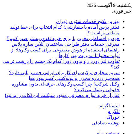
یکشنبه, 9 آگوست 2026
خبر فوری
بهترین پکیج خدمات سئو در تهران
فیلتر پرس آماده یا سفارشی؛ کدام انتخاب برای خط تولید
منطقی‌تر است؟
خودرو اقساطی بخریم یا برای خرید نقدی بیشتر صبر کنیم؟
معرفی خدمات دفتر طراحی ساختمان آنلاین سازه پلاس
راهنمای استفاده از هوش مصنوعی برای کسب‌وکارها: از
تولید محتوا تا مدیریت بهتر کارها
تفاوت لنز دوردار و بدون دور؛ کدام یک چشم را درشت تر می
کند؟
سرور مجازی ترکیه برای کاربران ایرانی چه مزایایی دارد؟
همه‌چیز درباره مخزن و لوله‌کشی کمپرسور هوا
وکیل شرکت؛ چرا کسب‌وکارهای حرفه‌ای بدون مشاوره
حقوقی ریسک می‌کنند؟
قبل از خرید لوازم مصرفی موتور سیکلت این نکات را بدانید!
اینستاگرام
تلگرام
خوراک
نوشته تصادفی
جستجو برای