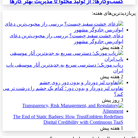
کسب‌وکارها: از تولید محتوا تا مدیریت بهتر کارها
پربازدیدترین‌های هفته:
دعای خشت سفید چیست؟ بررسی راز محبوب‌ترین دعای
ابوادریس جادوگر مشهور
2 هفته پیش
رپاپ موزیک؛ دسترسی سریع به جدیدترین آثار موسیقی پاپ
ایران
2 هفته پیش
تفاوت لنز دوردار و بدون دور؛ کدام یک چشم را درشت تر می
کند؟
3 روز پیش
The End of Static Badges: How TrustEmblem Redefines
Digital Credibility with Continuous TaaS
1 هفته پیش