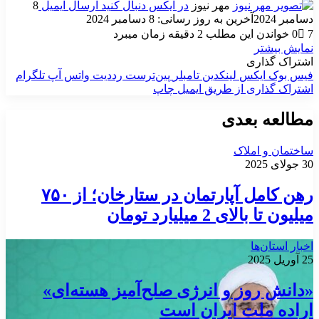
مهر نیوز
در ایکس دنبال کنید
ارسال ایمیل
8
دسامبر 2024
آخرین به روز رسانی: 8 دسامبر 2024
7
0
خواندن این مطلب 2 دقیقه زمان میبرد
نمایش بیشتر
اشتراک گذاری
فیس بوک
ایکس
لینکدین
‫تامبلر
‫پین‌ترست
‫رددیت
واتس آپ
تلگرام
اشتراک گذاری از طریق ایمیل
چاپ
مطالعه بعدی
ساختمان و املاک
30 جولای 2025
رهن کامل آپارتمان در ستارخان؛ از ۷۵۰
میلیون تا بالای 2 میلیارد تومان
اخبار استان‌ها
25 آوریل 2025
«دانش روز و انرژی صلح‌آمیز هسته‌ای»
اراده ملت ایران است