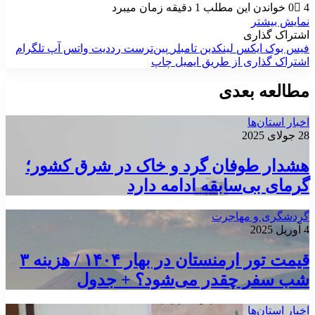
4
0
خواندن این مطلب 1 دقیقه زمان میبرد
نمایش بیشتر
اشتراک گذاری
فیس بوک
ایکس
لینکدین
‫تامبلر
‫پین‌ترست
‫رددیت
واتس آپ
تلگرام
اشتراک گذاری از طریق ایمیل
چاپ
مطالعه بعدی
اخبار استان‌ها
28 جولای 2025
هشدار طوفان گرد و خاک در شرق کشور؛
گرمای بی‌سابقه ادامه دارد
گردشگری و مهاجرت
4 آوریل 2025
قیمت تور ارمنستان در بهار ۱۴۰۴ / هزینه ۳
شب سفر چقدر می‌شود؟ + جدول
اخبار استان‌ها