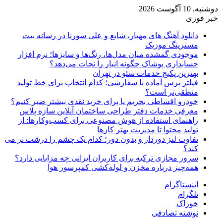
دوشنبه, 10 آگوست 2026
خبر فوری
دانلود آهنگ های مهیار، شایع و علی سورنا در رسانه بیت
مسترینگ موزیک
موجودی گمشده میان مدل‌ها، رنگ‌ها و سایزها؛ نرم افزار
حسابداری پوشاک چگونه انبار را نجات می‌دهد؟
بهترین پکیج خدمات سئو در تهران
فیلتر پرس آماده یا سفارشی؛ کدام انتخاب برای خط تولید
منطقی‌تر است؟
خودرو اقساطی بخریم یا برای خرید نقدی بیشتر صبر کنیم؟
معرفی خدمات دفتر طراحی ساختمان آنلاین سازه پلاس
راهنمای استفاده از هوش مصنوعی برای کسب‌وکارها: از
تولید محتوا تا مدیریت بهتر کارها
تفاوت لنز دوردار و بدون دور؛ کدام یک چشم را درشت تر می
کند؟
سرور مجازی ترکیه برای کاربران ایرانی چه مزایایی دارد؟
همه‌چیز درباره مخزن و لوله‌کشی کمپرسور هوا
اینستاگرام
تلگرام
خوراک
نوشته تصادفی