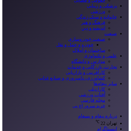
حقوقی و قضایی
پزشکی و زیبایی
ورزشی
خانواده و سبک زندگی
فرهنگ و هنر
اندیشه و دین
صنعت
صنعت خودروسازی
خودرو و حمل و نقل
ساختمان و املاک
علمی و تکنولوژی
مدارس و دانشگاه
تجارت، بازرگانی و خدمات
کارآفرینی و بازاریابی
کشاورزی، دامپروری و صنایع غذایی
سایر پیغام‌ها
کارا دیلی
آفتاب ورزشی
مجله فارسی
خرید سرور اچ پی
درباره پیغام و پسغام
℃
تهران
22
اینستاگرام