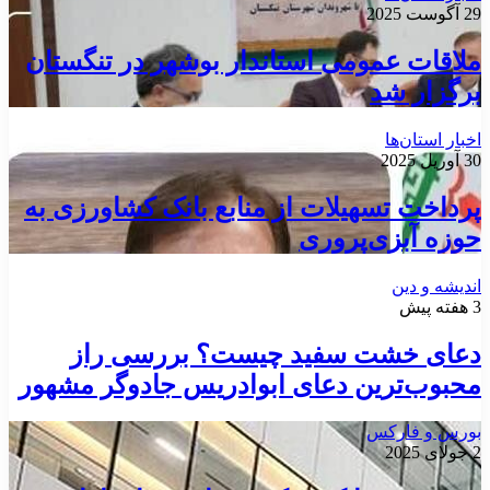
29 آگوست 2025
ملاقات عمومی استاندار بوشهر در تنگستان
برگزار شد
اخبار استان‌ها
30 آوریل 2025
پرداخت تسهیلات از منابع بانک کشاورزی به
حوزه آبزی‌پروری
اندیشه و دین
3 هفته پیش
دعای خشت سفید چیست؟ بررسی راز
محبوب‌ترین دعای ابوادریس جادوگر مشهور
بورس و فارکس
2 جولای 2025