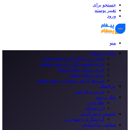
جستجو برای
تغییر پوسته
ورود
منو
پیغام و پسغام
تماس و ارتباط با تیم پیغام پسغام
حریم شخصی کاربران پیغام پسغام
خرید رپورتاژ پیغام پسغام
درباره پیغام پسغام
شرایط بازنشر محتوا در پیغام پسغام
بین‌المللی
بورس و فارکس
بانک و بیمه
طلا و ارز
ارزدیجیتال
عمومی و سرگرمی
گردشگری و مهاجرت
سیاسی و اجتماعی