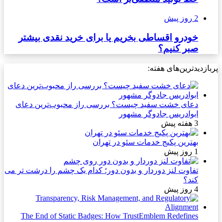
2 روز پیش
خودرو اقساطی بخریم یا برای خرید نقدی بیشتر
صبر کنیم؟
پربازدیدترین‌های هفته:
دعای خشت سفید چیست؟ بررسی راز محبوب‌ترین دعای
ابوادریس جادوگر مشهور
3 هفته پیش
بهترین پکیج خدمات سئو در تهران
1 روز پیش
تفاوت لنز دوردار و بدون دور؛ کدام یک چشم را درشت تر می
کند؟
4 روز پیش
The End of Static Badges: How TrustEmblem Redefines