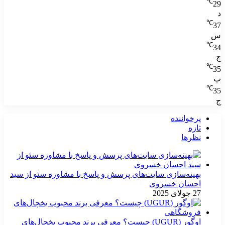
℃
29
د
℃
37
س
℃
34
چ
℃
35
پ
℃
35
ج
پرخواننده
تازه
نظرها
بهینه‌سازی سایت‌های پرسش و پاسخ با مشاوره سئو از سید
احسان خسروی
27 جولای 2025
اوگور (UGUR) چیست؟ معرفی برند محبوب یخچال‌های