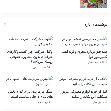
دبیرخانه را موظف می‌داند در اسرع وقت صفحه
اینترنتی شورای امنیت را با حذف ادعای تشکیل
این ترتیبات اصلاح کند.
نوشته‌های تازه
این امر خصوصاً با توجه به ابهام مطلق موجود در
فلسفه و هدف قطعنامه‌های منسوخ‌شده، اعتبار
همه‌چیز درباره مخزن و لوله‌کشی
وکیل شرکت؛ چرا کسب‌وکارهای
آنها و ساز و کار خاتمه آنها ضرورت مضاعفی دارد.
کمپرسور هوا
حرفه‌ای بدون مشاوره حقوقی
از همه کشورهای عضو سازمان ملل متحد انتظار
ریسک می‌کنند؟
14 ساعت پیش
14 ساعت پیش
می‌رود با در نظر گرفتن ماهیت غیرقانونی حرکت
سه کشور اروپایی، ایراد رویه‌ای مشهود در اقدام
آنها، عدم اتخاذ هرگونه تصمیم توسط شورای
قبل از خرید لوازم مصرفی موتور
سنگ مرمریت؛ برای کدام بخش
امنیت برای تمدید قطعنامه ۲۲۳۱ یا بازگرداندن
سیکلت این نکات را بدانید!
های نمای داخلی مناسب است
2 روز پیش
4 روز پیش
قطعنامه‌های لغو شده، از هرگونه اثربخشی به