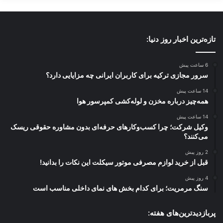
ادعای سه کشور اروپایی و آمریکا مبنی بر
بازگشت قطعنامه‌های خاتمه‌یافته (شامل
قطعنامه‌های شماره ۱۶۹۶، ۱۷۳۷، ۱۷۴۷، ۱۸۰۳،
تازه‌ترین اخبار روز دنیا:
۱۸۳۵، ۱۹۲۹) خودداری کرده و قطعنامه ۲۲۳۱ را
6 ساعت پیش
خاتمه‌یافته تلقی نمایند.
سرور مجازی ترکیه برای کاربران ایرانی چه مزایایی دارد؟
14 ساعت پیش
همه‌چیز درباره مخزن و لوله‌کشی کمپرسور هوا
جمهوری اسلامی ایران با تاکید بر ماهیت صلح‌آمیز
14 ساعت پیش
برنامه هسته‌ای خود، قصور شورای امنیت برای
وکیل شرکت؛ چرا کسب‌وکارهای حرفه‌ای بدون مشاوره حقوقی ریسک
می‌کنند؟
محکوم‌کردن تجاوز نظامی رژیم اسرائیل و آمریکا
2 روز پیش
علیه تمامیت سرزمینی و حاکمیت ملی ایران و
قبل از خرید لوازم مصرفی موتور سیکلت این نکات را بدانید!
حمله به تأسیسات هسته‌ای صلح‌آمیز و تحت
4 روز پیش
سنگ مرمریت؛ برای کدام بخش های نمای داخلی مناسب است
پادمان را به شدیدترین وجه محکوم می‌کند.
پربازدیدترین‌های هفته:
حملات وحشیانه و تجاوزکارانه علیه تأسیسات