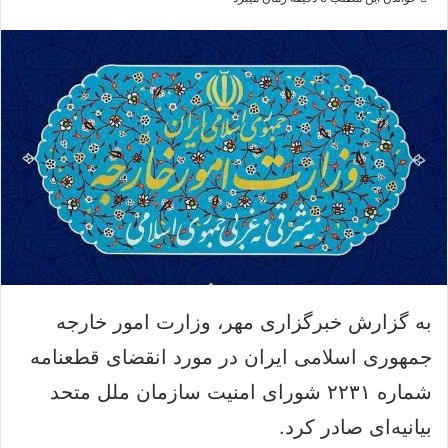
ی
ا
ک
ل
ا
س
د
ی
ن
م
ب
ی
ا
ل
ل
ک
ن
ی
د
به گزارش خبرگزاری مهر، وزارت امور خارجه
جمهوری اسلامی ایران در مورد انقضای قطعنامه
شماره ۲۲۳۱ شورای امنیت سازمان ملل متحد
بیانیه‌ای صادر کرد.