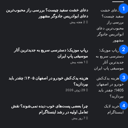
هسته‌ای ایران که در میانه مذاکرات دیپلماتیک با
دعای خشت سفید چیست؟ بررسی راز محبوب‌ترین
دعای ابوادریس جادوگر مشهور
آمریکا صورت گرفت، خیانتی شدید به دیپلماسی و
2 هفته پیش
ضربه‌ای بزرگ به حقوق بین‌الملل از جمله
سازوکارهای حفاظتی نظام منع اشاعه از اعضای
خود بود.
رپاپ موزیک؛ دسترسی سریع به جدیدترین آثار
موسیقی پاپ ایران
1 هفته پیش
این حملات علاوه بر اینکه موجب شهید و زخمی
شدن چند هزار شهروند ایرانی و تخریب هزاران
هزینه یدک‌کش خودرو در اصفهان ۱۴۰۵؛ چقدر باید
بپردازید؟
واحد مسکونی و آسیب زدن به زیرساخت‌های
29 ژوئن 2026
هسته‌ای صلح‌آمیز ایران شد، باعث اخلال در روند
همکاری‌های معمول ایران با آژانس بین‌المللی
چرا بعضی پست‌های خوب دیده نمی‌شوند؟ نقش
تعامل اولیه در رشد اینستاگرام
انرژی اتمی شد. تلاش ایران برای احیای تعاملات
7 روز پیش
که در قالب تفاهم قاهره به نتیجه رسید نیز به دلیل