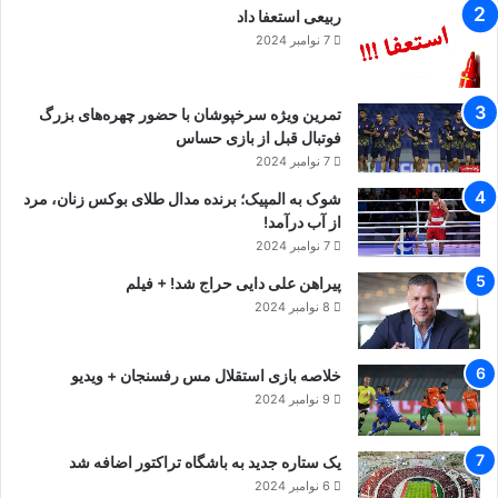
ربیعی استعفا داد
7 نوامبر 2024
با عنایت به مراتب فوق از دبیرکل سازمان ملل
متحد موکدا درخواست می‌شود وفق ماده ۱۰۰
تمرین ویژه سرخپوشان با حضور چهره‌های بزرگ
منشور سازمان ملل فوراً اطلاعات نادرست مندرج
فوتبال قبل از بازی حساس
7 نوامبر 2024
در صفحه اینترنتی سازمان ملل راجع به روند
شوک به المپیک؛ برنده مدال طلای بوکس زنان، مرد
ادعایی بازگرداندن قطعنامه‌های خاتمه‌یافته علیه
از آب درآمد!
7 نوامبر 2024
ایران را اصلاح کرده و مانع از آشفتگی بیشتر در
پیراهن علی دایی حراج شد! + فیلم
روندهای حقوقی و رویه‌ای مرتبط با عملکرد
8 نوامبر 2024
شورای امنیت شود.
خلاصه بازی استقلال مس رفسنجان + ویدیو
همچنین جمهوری اسلامی تشکیل مجدد
9 نوامبر 2024
سازوکارهای تحریمی شورای امنیت از جمله کمیته
یک ستاره جدید به باشگاه تراکتور اضافه شد
تحریم و گروه کارشناسان را غیر قانونی دانسته و
6 نوامبر 2024