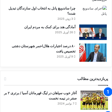
چرا ساندویچ پانل به انتخاب اول سازندگان تبدیل
وزارت امور خارجه جمهوری اسلامی ایران با
شده؟
3 ژوئن 2025
یادآوری مجدد این واقعیت که ۶ کشور عضو
آمادگی هند برای کمک به مردم ایران
شورای امنیت شامل دو عضو دائم با حرکت
26 آوریل 2025
غیرقانونی سه کشور اروپایی و آمریکا موافقت
۸۰ درصد اعتبارات هلال‌احمر شهرستان دشتی
نکردند و نیز با اشاره به مکاتبات مشترک ایران،
تخصیص یافت
چین و روسیه در این‌خصوص به دبیرکل سازمان
9 آوریل 2025
ملل، تأکید می‌کند که شورای امنیت سازمان ملل
هیچ تصمیمی مبنی بر اجازه دادن به دبیرخانه
پربازدیدترین مطالب
سازمان ملل برای نتیجه‌گیری مستقل در مورد
بازگرداندن قطعنامه‌های لغو شده علیه ایران اتخاذ
آغاز خوب سپاهان در لیگ قهرمانان آسیا / برتری ۲ بر
صفر در نیمه نخست
نکرده و این امر در صلاحیت انحصاری شورای
7 نوامبر 2024
امنیت سازمان ملل است.