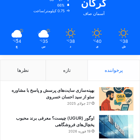
گرگان
66%
0.75 کیلومتر/ساعت
آسمان صاف
34
35
38
40
38
℃
℃
℃
℃
℃
ش
ی
د
س
چ
پرخواننده
تازه
نظرها
بهینه‌سازی سایت‌های پرسش و پاسخ با مشاوره
سئو از سید احسان خسروی
27 جولای 2025
اوگور (UGUR) چیست؟ معرفی برند محبوب
یخچال‌های فروشگاهی
19 فوریه 2026