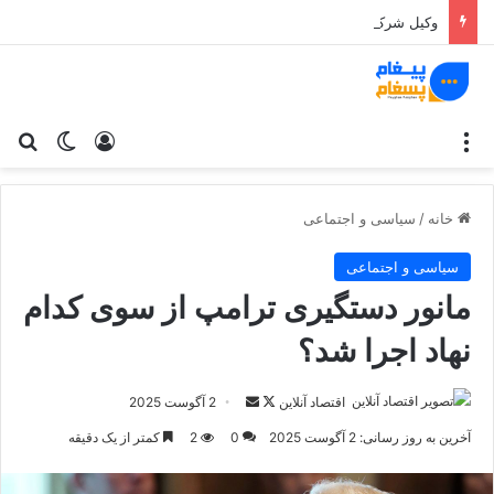
وکیل شرکت؛ چرا کسب‌وکارهای حرفه‌ای بدون مشاوره حقوقی ریسک می‌کنند؟
منو
ورود
تغییر پو
جس
خانه
/
سیاسی و اجتماعی
سیاسی و اجتماعی
مانور دستگیری ترامپ از سوی کدام
نهاد اجرا شد؟
اقتصاد آنلاین
د
ا
2 آگوست 2025
ر
ر
آخرین به روز رسانی: 2 آگوست 2025
0
2
کمتر از یک دقیقه
ا
س
ی
ا