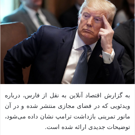
ک
ل
س
ا
د
ی
ن
م
ب
ی
ا
ل
ل
ک
ن
ی
د
به گزارش اقتصاد آنلاین به نقل از فارس، درباره
ویدئویی که در فضای مجازی منتشر شده و در آن
مانور تمرینی بازداشت ترامپ نشان داده می‌شود،
توضیحات جدیدی ارائه شده است.