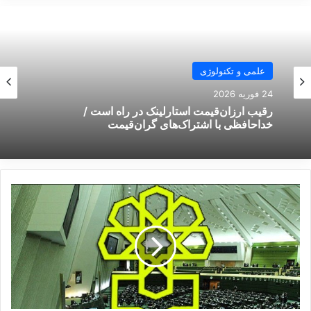
علمی و تکنولوژی
24 فوریه 2026
رقیب ارزان‌قیمت استارلینک در راه است /
خداحافظی با اشتراک‌های گران‌قیمت
پ
ی
نوشته های مشابه
ش
ر
ا
آمادگی هند برای کمک به مردم
ن‌
ه
ایران
ا
ی
26 آوریل 2025