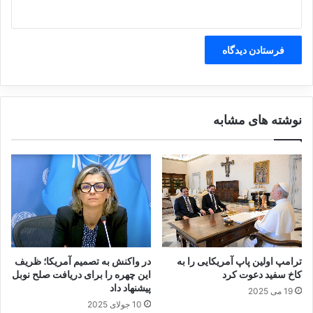
ل
و
ل
ه
ب
ا
ز
ک
نوشته های مشابه
ن
ی
م
ی
ر
د
ا
م
ا
د
ترامپ اولین پاپ آمریکایی را به
در واکنش به تصمیم آمریکا؛ ظریف
،
کاخ سفید دعوت کرد
این چهره را برای دریافت صلح نوبل
ن
پیشنهاد داد
19 می 2025
ج
10 جولای 2025
ا