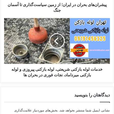
ب
پیشران‌های بحران در ایران؛ از زمین سیاست‌گذاری تا آسمان
اولین نماز جمعه ماه رمضان در
ح
جنگ
ر
مسجد الاقصی + فیلم
ا
خ
ن
د
7 مارس 2025
د
م
ر
ا
ا
ت
ی
ل
کپی لینک
ر
و
ا
ل
ن
ه
؛
ب
خدمات لوله بازکنی شریعتی، لوله بازکنی پیروزی و لوله
ا
ا
بازکنی میرداماد، نجات فوری در بحران ها
ز
ز
ز
ک
م
ن
دیدگاهتان را بنویسید
ی
ی
ن
ش
س
ر
نشانی ایمیل شما منتشر نخواهد شد.
بخش‌های موردنیاز علامت‌گذاری
ی
ی