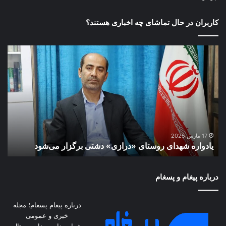
کاربران در حال تماشای چه اخباری هستند؟
یادواره
تال
شهدای
هور
روستای
محو
«درازی»
گفت
دشتی
است
برگزار
خوز
می‌شود
با
وزی
ت
کش
17 مارس 2025
یادواره شهدای روستای «درازی» دشتی برگزار می‌شود
ک
عرا
درباره پیغام و پسغام
درباره پیغام پسغام؛ مجله
خبری و عمومی