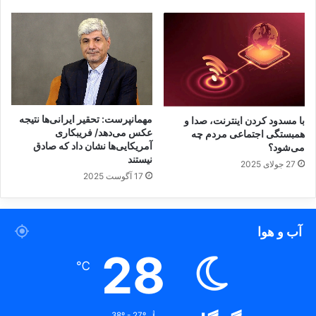
ت
ف
و
ر
ی
د
ر
ب
مهمانپرست: تحقیر ایرانی‌ها نتیجه
با مسدود کردن اینترنت، صدا و
ح
عکس می‌دهد/ فریبکاری
همبستگی اجتماعی مردم چه
آمریکایی‌ها نشان داد که صادق
ر
می‌شود؟
نیستند
ا
27 جولای 2025
ن
17 آگوست 2025
ه
ا
آب و هوا
28
℃
38º - 27º