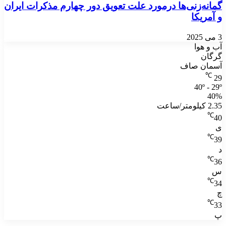
گمانه‌زنی‌ها درمورد علت تعویق دور چهارم مذکرات ایران
و آمریکا
3 می 2025
آب و هوا
گرگان
آسمان صاف
℃
29
40º - 29º
40%
2.35 کیلومتر/ساعت
℃
40
ی
℃
39
د
℃
36
س
℃
34
چ
℃
33
پ