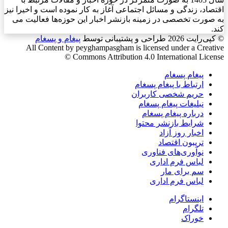
اقتصاد، زندگی و مسائل اجتماعی آغاز به کار نموده است و اخیرا نیز
به صورت تخصصی در زمینه بازنشر اخبار این حوزه‌ها فعالیت می
کند.
© کپی‌رایت 2026
طراحی و پشتیبانی توسط
پیغام و پسغام
All Content by peyghampasgham is licensed under a Creative
Commons Attribution 4.0 International License ©️
پیغام پسغام
ارتباط با پیغام پسغام
حریم شخصی کاربران
نبلیغات پیغام پسغام
درباره پیغام پسغام
شرایط بازنشر محتوا
اخبار روز آزاد
تریبون اقتصاد
نوآوری‌های فناوری
لباس فرم اداری
سم برای مار
لباس فرم اداری
اینستاگرام
تلگرام
خوراک