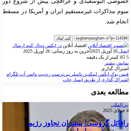
خصوصی البوسعیدی و عراقچی پیش از شروع دور
سوم مذاکرات غیرمستقیم ایران و آمریکا در مسقط
انجام شد.
کپی لینک
اقتصاد آنلاین
در ایکس دنبال کنید
ارسال
ایمیل
26 آوریل 2025
آخرین به روز رسانی: 26 آوریل 2025
5
0
کمتر از یک دقیقه
نمایش بیشتر
اشتراک گذاری
فیس بوک
ایکس
لینکدین
‫تامبلر
‫پین‌ترست
‫رددیت
واتس آپ
تلگرام
اشتراک گذاری از طریق ایمیل
چاپ
مطالعه بعدی
بین‌المللی
4 جولای 2025
رافائل گروسی؛ پیشران تجاوز رژیم