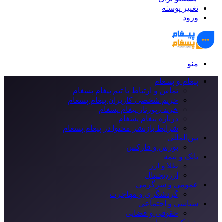
تغییر پوسته
ورود
منو
پیغام و پسغام
تماس و ارتباط با تیم پیغام پسغام
حریم شخصی کاربران پیغام پسغام
خرید رپورتاژ پیغام پسغام
درباره پیغام پسغام
شرایط بازنشر محتوا در پیغام پسغام
بین‌المللی
بورس و فارکس
بانک و بیمه
طلا و ارز
ارزدیجیتال
عمومی و سرگرمی
گردشگری و مهاجرت
سیاسی و اجتماعی
حقوقی و قضایی