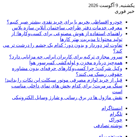
یکشنبه, 9 آگوست 2026
خبر فوری
خودرو اقساطی بخریم یا برای خرید نقدی بیشتر صبر کنیم؟
معرفی خدمات دفتر طراحی ساختمان آنلاین سازه پلاس
راهنمای استفاده از هوش مصنوعی برای کسب‌وکارها: از
تولید محتوا تا مدیریت بهتر کارها
تفاوت لنز دوردار و بدون دور؛ کدام یک چشم را درشت تر می
کند؟
سرور مجازی ترکیه برای کاربران ایرانی چه مزایایی دارد؟
همه‌چیز درباره مخزن و لوله‌کشی کمپرسور هوا
وکیل شرکت؛ چرا کسب‌وکارهای حرفه‌ای بدون مشاوره
حقوقی ریسک می‌کنند؟
قبل از خرید لوازم مصرفی موتور سیکلت این نکات را بدانید!
سنگ مرمریت؛ برای کدام بخش های نمای داخلی مناسب
است
نقش ماژول ها در برق رسانی و شارژ وسایل الکترونیکی
اینستاگرام
تلگرام
خوراک
نوشته تصادفی
جستجو برای