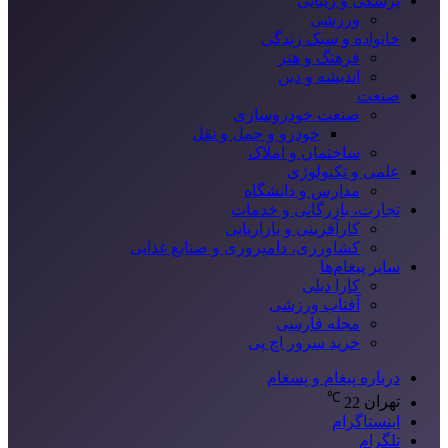
پزشکی و زیبایی
ورزشی
خانواده و سبک زندگی
فرهنگ و هنر
اندیشه و دین
صنعت
صنعت خودروسازی
خودرو و حمل و نقل
ساختمان و املاک
علمی و تکنولوژی
مدارس و دانشگاه
تجارت، بازرگانی و خدمات
کارآفرینی و بازاریابی
کشاورزی، دامپروری و صنایع غذایی
سایر پیغام‌ها
کارا دیلی
آفتاب ورزشی
مجله فارسی
خرید سرور اچ پی
درباره پیغام و پسغام
℃
تهران
22
اینستاگرام
تلگرام