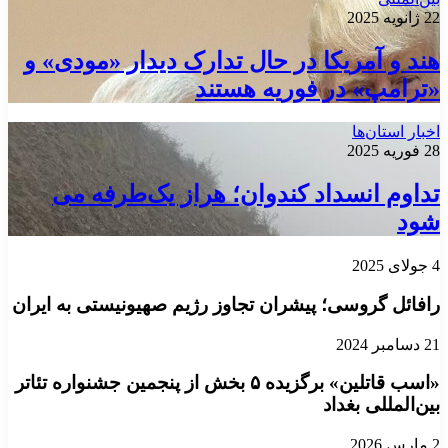
22 ژانویه 2025
هند و آمریکا در حال تدارک دیدار «مودی» و
«ترامپ» در فوریه هستند
اخبار استان‌ها
28 فوریه 2025
تداوم انسداد کندوان؛ هراز یک‌طرفه می
شود
4 جولای 2025
رافائل گروسی؛ پیشران تجاوز رژیم صهیونیستی به ایران
21 دسامبر 2024
«اسب قاتلین» برگزیده ۵ بخش از پنجمین جشنواره تئاتر
بین‌المللی بغداد
2 مارس 2026