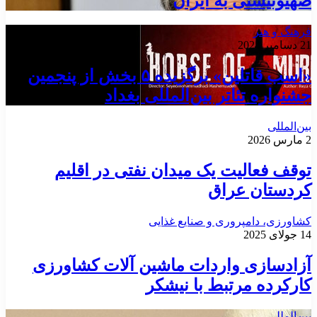
صهیونیستی به ایران
فرهنگ و هنر
21 دسامبر 2024
«اسب قاتلین» برگزیده ۵ بخش از پنجمین
جشنواره تئاتر بین‌المللی بغداد
بین‌المللی
2 مارس 2026
توقف فعالیت یک میدان نفتی در اقلیم
کردستان عراق
کشاورزی، دامپروری و صنایع غذایی
14 جولای 2025
آزادسازی واردات ماشین آلات کشاورزی
کارکرده مرتبط با نیشکر
بین‌المللی