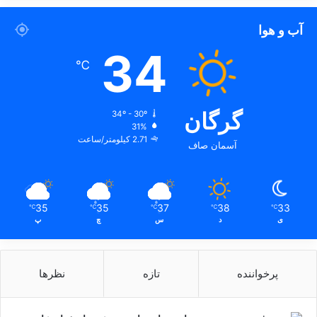
آب و هوا
34
℃
گرگان
34º - 30º
31%
2.71 کیلومتر/ساعت
آسمان صاف
35
35
37
38
33
℃
℃
℃
℃
℃
ی
د
س
چ
پ
پرخواننده
تازه
نظرها