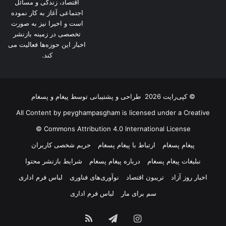
اقتصاد، زندگی و مسائل
اجتماعی آغاز به کار نموده
است و اخیرا نیز به صورت
تخصصی در زمینه بازنشر
اخبار این حوزه‌ها فعالیت می
کند.
© کپی‌رایت 2026
طراحی و پشتیبانی توسط
پیغام و پسغام
All Content by peyghampasgham is licensed under a Creative
Commons Attribution 4.0 International License ©️
پیغام پسغام
ارتباط با پیغام پسغام
حریم شخصی کاربران
نبلیغات پیغام پسغام
درباره پیغام پسغام
شرایط بازنشر محتوا
اخبار روز آزاد
تریبون اقتصاد
نوآوری‌های فناوری
لباس فرم اداری
سم برای مار
لباس فرم اداری
اینستاگرام
تلگرام
خوراک