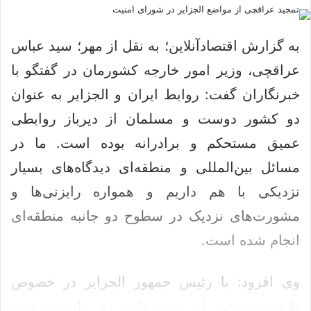
ک
ل
س
ا
د
ی
به گزارش اقتصادآنلاین؛ به نقل از مهر؛ سید عباس
ن
م
عراقچی، وزیر امور خارجه کشورمان در گفتگو با
ب
ی
خبرنگاران گفت: روابط ایران و الجزایر به عنوان
ا
ل
ل
دو کشور دوست و مسلمان از دیرباز روابطی
ک
عمیق مستحکم و برادرانه بوده است. ما در
ن
ی
مسائل بین‌المللی و منطقه‌ای دیدگاه‌های بسیار
د
نزدیکی با هم داریم و همواره رایزنی‌ها و
مشورت‌های نزدیک در سطوح دو جانبه منطقه‌ای
انجام شده است.
وی افزود: با رئیس جمهور الجزایر در خصوص
طیف متنوعی از موضوعات دو جانبه صحبت