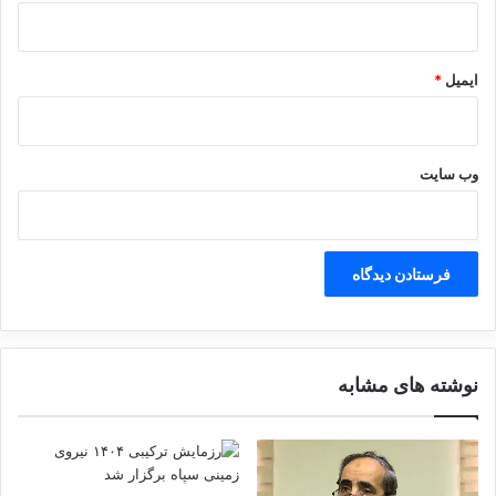
آ
ی
ن
ایمیل
*
د
ه
ب
ه‌
وب‌ سایت
ص
و
ر
ت
م
س
ت
ق
ی
نوشته های مشابه
م
خ
و
ا
ه