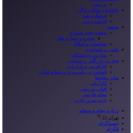
ورزشی
خانواده و سبک زندگی
فرهنگ و هنر
اندیشه و دین
صنعت
صنعت خودروسازی
خودرو و حمل و نقل
ساختمان و املاک
علمی و تکنولوژی
مدارس و دانشگاه
تجارت، بازرگانی و خدمات
کارآفرینی و بازاریابی
کشاورزی، دامپروری و صنایع غذایی
سایر پیغام‌ها
کارا دیلی
آفتاب ورزشی
مجله فارسی
خرید سرور اچ پی
درباره پیغام و پسغام
℃
تهران
22
اینستاگرام
تلگرام