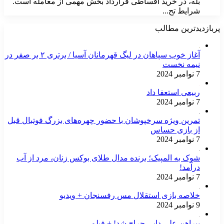
بله، در خرید اقساطی قرارداد بخش مهمی از معامله است.
شرایط تح...
پربازدیدترین مطالب
آغاز خوب سپاهان در لیگ قهرمانان آسیا / برتری ۲ بر صفر در
نیمه نخست
7 نوامبر 2024
ربیعی استعفا داد
7 نوامبر 2024
تمرین ویژه سرخپوشان با حضور چهره‌های بزرگ فوتبال قبل
از بازی حساس
7 نوامبر 2024
شوک به المپیک؛ برنده مدال طلای بوکس زنان، مرد از آب
درآمد!
7 نوامبر 2024
خلاصه بازی استقلال مس رفسنجان + ویدیو
9 نوامبر 2024
پیراهن علی دایی حراج شد! + فیلم