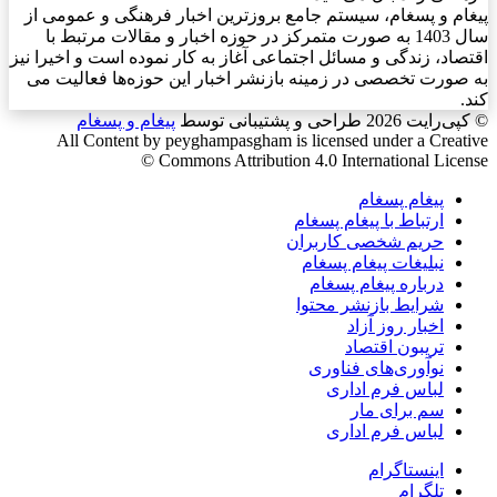
پیغام و پسغام، سیستم جامع بروزترین اخبار فرهنگی و عمومی از
سال 1403 به صورت متمرکز در حوزه اخبار و مقالات مرتبط با
اقتصاد، زندگی و مسائل اجتماعی آغاز به کار نموده است و اخیرا نیز
به صورت تخصصی در زمینه بازنشر اخبار این حوزه‌ها فعالیت می
کند.
© کپی‌رایت 2026
طراحی و پشتیبانی توسط
پیغام و پسغام
All Content by peyghampasgham is licensed under a Creative
Commons Attribution 4.0 International License ©️
پیغام پسغام
ارتباط با پیغام پسغام
حریم شخصی کاربران
نبلیغات پیغام پسغام
درباره پیغام پسغام
شرایط بازنشر محتوا
اخبار روز آزاد
تریبون اقتصاد
نوآوری‌های فناوری
لباس فرم اداری
سم برای مار
لباس فرم اداری
اینستاگرام
تلگرام