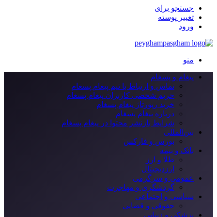
جستجو برای
تغییر پوسته
ورود
منو
پیغام و پسغام
تماس و ارتباط با تیم پیغام پسغام
حریم شخصی کاربران پیغام پسغام
خرید رپورتاژ پیغام پسغام
درباره پیغام پسغام
شرایط بازنشر محتوا در پیغام پسغام
بین‌المللی
بورس و فارکس
بانک و بیمه
طلا و ارز
ارزدیجیتال
عمومی و سرگرمی
گردشگری و مهاجرت
سیاسی و اجتماعی
حقوقی و قضایی
پزشکی و زیبایی