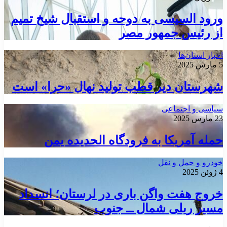
ورود السیسی به دوحه و استقبال شیخ تمیم
از رئیس جمهور مصر
اخبار استان‌ها
5 مارس 2025
شهرستان دیر قطب تولید نهال «حرا» است
سیاسی و اجتماعی
23 مارس 2025
حمله آمریکا به فرودگاه الحدیده یمن
خودرو و حمل و نقل
4 ژوئن 2025
خروج هفت واگن باری در لرستان؛ انسداد
مسیر ریلی شمال ــ جنوب