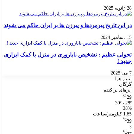
28 ژانویه 2025
در این تاریخ پیرمردها و پیرزن ها بر ایران حاکم می شوند
15 دسامبر 2024
تحولی عظیم : تشخیص ناباروری در منزل با کمک ابزاری
جدید !
7 می 2025
آب و هوا
گرگان
ابرهای پراکنده
℃
29
39º - 28º
38%
1.65 کیلومتر/ساعت
℃
39
د
℃
37