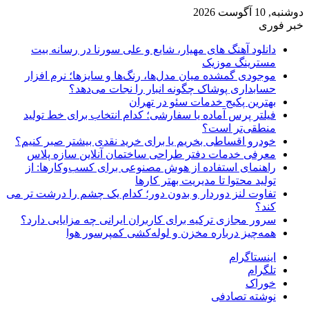
دوشنبه, 10 آگوست 2026
خبر فوری
دانلود آهنگ های مهیار، شایع و علی سورنا در رسانه بیت
مسترینگ موزیک
موجودی گمشده میان مدل‌ها، رنگ‌ها و سایزها؛ نرم افزار
حسابداری پوشاک چگونه انبار را نجات می‌دهد؟
بهترین پکیج خدمات سئو در تهران
فیلتر پرس آماده یا سفارشی؛ کدام انتخاب برای خط تولید
منطقی‌تر است؟
خودرو اقساطی بخریم یا برای خرید نقدی بیشتر صبر کنیم؟
معرفی خدمات دفتر طراحی ساختمان آنلاین سازه پلاس
راهنمای استفاده از هوش مصنوعی برای کسب‌وکارها: از
تولید محتوا تا مدیریت بهتر کارها
تفاوت لنز دوردار و بدون دور؛ کدام یک چشم را درشت تر می
کند؟
سرور مجازی ترکیه برای کاربران ایرانی چه مزایایی دارد؟
همه‌چیز درباره مخزن و لوله‌کشی کمپرسور هوا
اینستاگرام
تلگرام
خوراک
نوشته تصادفی