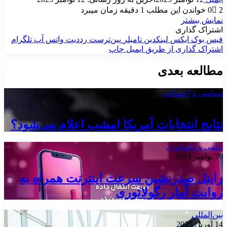
2
0
خواندن این مطلب 1 دقیقه زمان میبرد
نمایش بیشتر
اشتراک گذاری
فیس بوک
ایکس
لینکدین
‫تامبلر
‫پین‌ترست
‫رددیت
واتس آپ
تلگرام
اشتراک گذاری از طریق ایمیل
چاپ
مطالعه بعدی
سیاسی و اجتماعی
6 نوامبر 2024
نتایج انتخابات آمریکا امشب اعلام می‌شود؟
علمی و تکنولوژی
26 نوامبر 2024
رایتل صدرنشین سرعت اینترنت همراه به
روایت آمار رگولاتوری
بین‌المللی
14 آوریل 2025