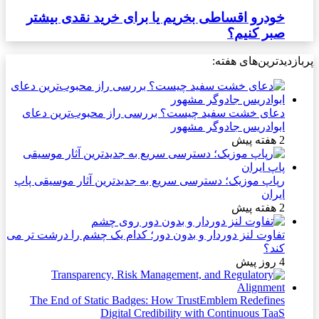
خودرو اقساطی بخریم یا برای خرید نقدی بیشتر
صبر کنیم؟
پربازدیدترین‌های هفته:
دعای خشت سفید چیست؟ بررسی راز محبوب‌ترین دعای
ابوادریس جادوگر مشهور
2 هفته پیش
رپاپ موزیک؛ دسترسی سریع به جدیدترین آثار موسیقی پاپ
ایران
2 هفته پیش
تفاوت لنز دوردار و بدون دور؛ کدام یک چشم را درشت تر می
کند؟
4 روز پیش
The End of Static Badges: How TrustEmblem Redefines
Digital Credibility with Continuous TaaS