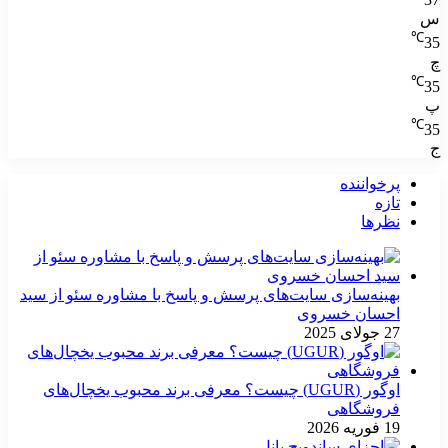
س
℃
35
چ
℃
35
پ
℃
35
ج
پرخواننده
تازه
نظرها
بهینه‌سازی سایت‌های پرسش و پاسخ با مشاوره سئو از سید
احسان خسروی
27 جولای 2025
اوگور (UGUR) چیست؟ معرفی برند محبوب یخچال‌های
فروشگاهی
19 فوریه 2026