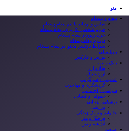
منو
پیغام و پسغام
تماس و ارتباط با تیم پیغام پسغام
حریم شخصی کاربران پیغام پسغام
خرید رپورتاژ پیغام پسغام
درباره پیغام پسغام
شرایط بازنشر محتوا در پیغام پسغام
بین‌المللی
بورس و فارکس
بانک و بیمه
طلا و ارز
ارزدیجیتال
عمومی و سرگرمی
گردشگری و مهاجرت
سیاسی و اجتماعی
حقوقی و قضایی
پزشکی و زیبایی
ورزشی
خانواده و سبک زندگی
فرهنگ و هنر
اندیشه و دین
صنعت