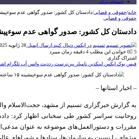
جستجو برای
خانه
/
حقوقی و قضایی
/
دادستان کل کشور: صدور گواهی عدم سوءپیشینه ‌۱۵ ساعت
حقوقی و قضایی
دادستان کل کشور: صدور گواهی عدم سوءپیشینه ‌۱۵ ساعت
تسنیم
در ایکس دنبال کنید
ارسال ایمیل
28 ژانویه 2025
5
0
خواندن این مطلب 4 دقیقه زمان میبرد
اشتراک گذاری
فیس بوک
ایکس
لینکدین
‫تامبلر
‫پین‌ترست
‫رددیت
واتس آپ
تلگرام
اشت
– اخبار استانها –
به گزارش خبرگزاری تسنیم از مشهد، حجت‌الاسلام وا
روحانیت سراسر کشور طی سخنانی اظهار کرد: دادست
مقررات و دستورالعمل‌های موضوعه به عنوان مدعی‌ال
ویژه‌ای را نسبت به سازمان‌ها، ستاد‌ها و شورا‌های عا