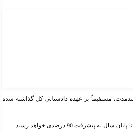
قضایی 34 تکلیف کوتاه‌مدت، میان‌مدت و بلندمدت، مستقیماً بر عهده دادستانی کل گذاشته شده
یشرفت 90 درصدی خواهد رسید.