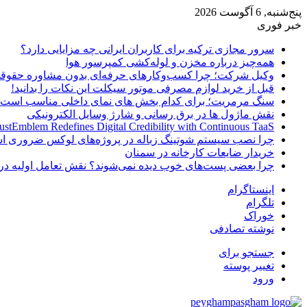
پنج‌شنبه, 6 آگوست 2026
خبر فوری
سرور مجازی ترکیه برای کاربران ایرانی چه مزایایی دارد؟
همه‌چیز درباره مخزن و لوله‌کشی کمپرسور هوا
وکیل شرکت؛ چرا کسب‌وکارهای حرفه‌ای بدون مشاوره حقوقی
قبل از خرید لوازم مصرفی موتور سیکلت این نکات را بدانید!
سنگ مرمریت؛ برای کدام بخش های نمای داخلی مناسب است
نقش ماژول ها در برق رسانی و شارژ وسایل الکترونیکی
ustEmblem Redefines Digital Credibility with Continuous TaaS
چرا نصب سیستم شوتینگ زباله در پروژه‌های لوکس ضروری 
خریدار ضایعات کارخانه در سمنان
چرا بعضی پست‌های خوب دیده نمی‌شوند؟ نقش تعامل اولیه در 
اینستاگرام
تلگرام
خوراک
نوشته تصادفی
جستجو برای
تغییر پوسته
ورود