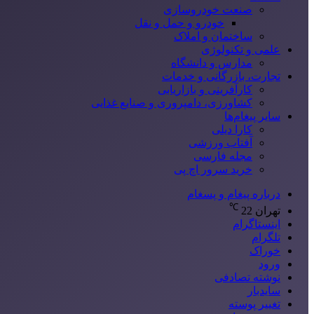
صنعت خودروسازی
خودرو و حمل و نقل
ساختمان و املاک
علمی و تکنولوژی
مدارس و دانشگاه
تجارت، بازرگانی و خدمات
کارآفرینی و بازاریابی
کشاورزی، دامپروری و صنایع غذایی
سایر پیغام‌ها
کارا دیلی
آفتاب ورزشی
مجله فارسی
خرید سرور اچ پی
درباره پیغام و پسغام
℃
تهران
22
اینستاگرام
تلگرام
خوراک
ورود
نوشته تصادفی
سایدبار
تغییر پوسته