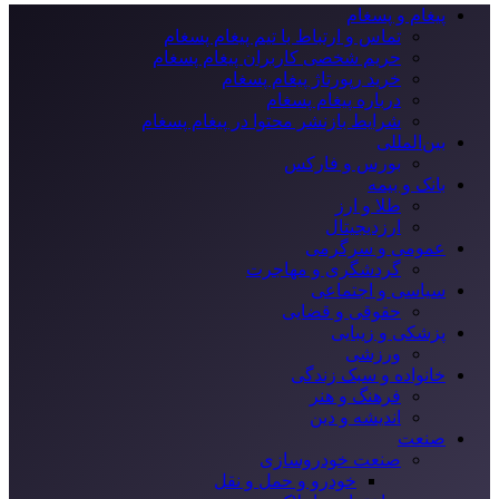
پیغام و پسغام
تماس و ارتباط با تیم پیغام پسغام
حریم شخصی کاربران پیغام پسغام
خرید رپورتاژ پیغام پسغام
درباره پیغام پسغام
شرایط بازنشر محتوا در پیغام پسغام
بین‌المللی
بورس و فارکس
بانک و بیمه
طلا و ارز
ارزدیجیتال
عمومی و سرگرمی
گردشگری و مهاجرت
سیاسی و اجتماعی
حقوقی و قضایی
پزشکی و زیبایی
ورزشی
خانواده و سبک زندگی
فرهنگ و هنر
اندیشه و دین
صنعت
صنعت خودروسازی
خودرو و حمل و نقل