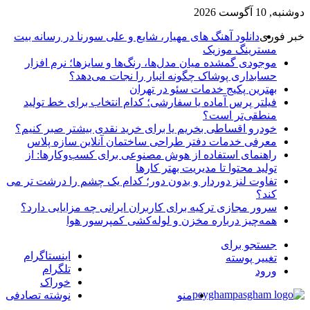
دوشنبه, 10 آگوست 2026
خبر فوری
دانلود آهنگ های مهیار، شایع و علی سورنا در رسانه بیت
مسترینگ موزیک
موجودی گمشده میان مدل‌ها، رنگ‌ها و سایزها؛ نرم افزار
حسابداری پوشاک چگونه انبار را نجات می‌دهد؟
بهترین پکیج خدمات سئو در تهران
فیلتر پرس آماده یا سفارشی؛ کدام انتخاب برای خط تولید
منطقی‌تر است؟
خودرو اقساطی بخریم یا برای خرید نقدی بیشتر صبر کنیم؟
معرفی خدمات دفتر طراحی ساختمان آنلاین سازه پلاس
راهنمای استفاده از هوش مصنوعی برای کسب‌وکارها: از
تولید محتوا تا مدیریت بهتر کارها
تفاوت لنز دوردار و بدون دور؛ کدام یک چشم را درشت تر می
کند؟
سرور مجازی ترکیه برای کاربران ایرانی چه مزایایی دارد؟
همه‌چیز درباره مخزن و لوله‌کشی کمپرسور هوا
جستجو برای
اینستاگرام
تغییر پوسته
تلگرام
ورود
خوراک
منو
نوشته تصادفی