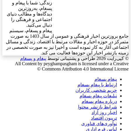
زندگی: شما با پیغام و
پسغام، به‌روزترین
دیدگاه‌ها و مطالب دنیای
اجتماعی و فرهنگی را
دنبال می‌کنید.
پیغام و پسغام، سیستم
جامع بروزترین اخبار فرهنگی و عمومی از سال 1403 به صورت
متمرکز در حوزه اخبار و مقالات مرتبط با اقتصاد، زندگی و مسائل
اجتماعی آغاز به کار نموده است و اخیرا نیز به صورت تخصصی در
زمینه بازنشر اخبار این حوزه‌ها فعالیت می کند.
© کپی‌رایت 2026
طراحی و پشتیبانی توسط
پیغام و پسغام
All Content by peyghampasgham is licensed under a Creative
Commons Attribution 4.0 International License ©️
پیغام پسغام
ارتباط با پیغام پسغام
حریم شخصی کاربران
نبلیغات پیغام پسغام
درباره پیغام پسغام
شرایط بازنشر محتوا
اخبار روز آزاد
تریبون اقتصاد
نوآوری‌های فناوری
لباس فرم اداری