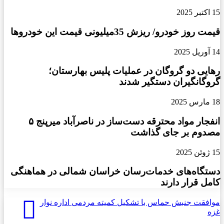
لیتانی است. تصمیمات ذکر شده در قطعنامه
15 اکتبر 2025
۱۷۰۱، ساز و کارهای مشخص برای اجرا دارند و
قیمت روز خودرو/ ریزش 35میلیونی قیمت این خودروها
از جمله آنها بازیابی مرزهای لبنان در مهلت زمانی
14 آوریل 2025
معین است.
رهایی دو گروگان در عملیات پلیس بهارستان؛
گروگانگیران دستگیر شدند
وی تأکید کرد: اسرائیل تا کنون بیش از ۶۰ بار
18 مارس 2025
توافق آتش بس را نقض کرده است و ما دولت
انفجار مواد محترقه دست‌ساز در ناصرآباد میرپنج ۵
لبنان و کمیته ناظر بر آتش بس را مسئول پیگیری
مصدوم بر جای گذاشت
نقض آن می دانیم. ما به عنوان حزب الله بحران
15 ژوئن 2025
هایی را که پشت سر گذاشتیم، ارزیابی خواهیم
دستگاه‌های خدمات‌رسان خراسان شمالی در هماهنگی
کرد و از تجربه های خود در جنگ برای توسعه و
کامل قرار دارند
بهبود اوضاع عبرت خواهیم گرفت.
موافقت جنبش حماس با تشکیل کمیته مردمی اداره نوار
غزه