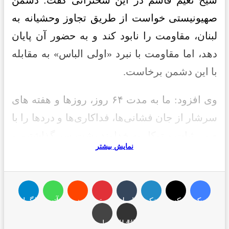
صهیونیستی خواست از طریق تجاوز وحشیانه به
لبنان، مقاومت را نابود کند و به حضور آن پایان
دهد، اما مقاومت با نبرد «اولی الباس» به مقابله
با این دشمن برخاست.
وی افزود: ما به مدت ۶۴ روز، روزها و هفته های
سرشار از جان فشانی‌ها، فداکاری‌ها و دردها را با
صبر، ثبات و توکل به خداوند پشت سر گذاشتیم و
نمایش بیشتر
شهدا و مجروحان زیادی تقدیم کردیم. سه عامل
اساسی باعث شد تا ما در این نبرد پیروزی الهی
کسب کنیم. نخست، وجود رزمندگان شهادت
فیس بوک
ایکس
لینکدین
تامبلر
پین‌ترست
رددیت
واتس آپ
تلگرام
طلب مقاومت در میدان و استواری آنها. دوم،
اشتراک گذاری از طریق ایمیل
چاپ
خون شهدا و در صدر آنها جناب سید حسن