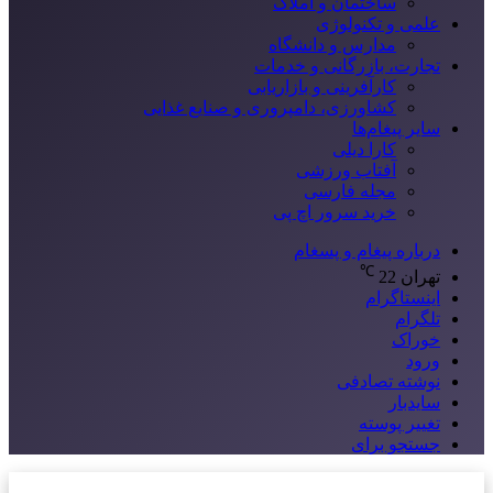
ساختمان و املاک
علمی و تکنولوژی
مدارس و دانشگاه
تجارت، بازرگانی و خدمات
کارآفرینی و بازاریابی
کشاورزی، دامپروری و صنایع غذایی
سایر پیغام‌ها
کارا دیلی
آفتاب ورزشی
مجله فارسی
خرید سرور اچ پی
درباره پیغام و پسغام
℃
تهران
22
اینستاگرام
تلگرام
خوراک
ورود
نوشته تصادفی
سایدبار
تغییر پوسته
جستجو برای