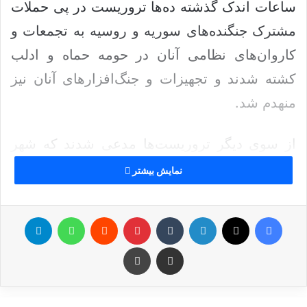
ساعات اندک گذشته ده‌ها تروریست در پی حملات
مشترک جنگنده‌های سوریه و روسیه به تجمعات و
کاروان‌های نظامی آنان در حومه
حماه
و ادلب
کشته شدند و تجهیزات و جنگ‌افزارهای آنان نیز
منهدم شد.
از سوی دیگر تروریست‌ها مدعی شدند که شهر
«قلعه
المضیق
» واقع در حومه شمال غربی
نمایش بیشتر
«
حماه
» را تصرف کرده‌اند.
فیس بوک
ایکس
لینکدین
‫تامبلر
‫پین‌ترست
‫رددیت
واتس آپ
تلگرام
همچنین تروریست‌ها از ساعت ۷ امشب تا ۷ صبح
اشتراک گذاری از طریق ایمیل
چاپ
فردا در شهر حلب منع آمدوشد اعلام کردند.
نوشته های مشابه