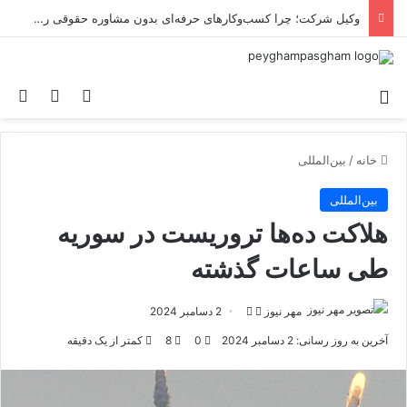
قبل از خرید لوازم مصرفی موتور سیکلت این نکات را بدانید!
منو
ورود
تغییر پو
جس
خانه
/
بین‌المللی
بین‌المللی
هلاکت ده‌ها تروریست در سوریه
طی ساعات گذشته
مهر نیوز
د
ا
2 دسامبر 2024
ر
ر
آخرین به روز رسانی: 2 دسامبر 2024
0
8
کمتر از یک دقیقه
ا
س
ی
ا
ک
ل