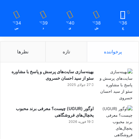
34
39
40
38
36
℃
℃
℃
℃
℃
ج
ش
ی
د
س
پرخواننده
تازه
نظرها
بهینه‌سازی سایت‌های پرسش و پاسخ با مشاوره
سئو از سید احسان خسروی
27 جولای 2025
اوگور (UGUR) چیست؟ معرفی برند محبوب
یخچال‌های فروشگاهی
19 فوریه 2026