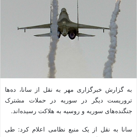
ا
س
د
ی
ن
م
ب
ی
ا
ل
ل
ک
ن
ی
د
به گزارش خبرگزاری مهر به نقل از
سانا
، ده‌ها
تروریست دیگر در سوریه در حملات مشترک
جنگنده‌های سوریه و روسیه به هلاکت رسیده‌اند.
سانا
به نقل از یک منبع نظامی اعلام کرد: طی