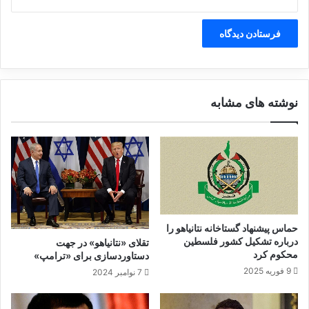
ت
ب
ی
ی
م
ن‌
ا
ل
م
ل
نوشته های مشابه
ل
ی
ب
ر
ا
ی
م
ه
ا
حماس پیشنهاد گستاخانه نتانیاهو را
ر
درباره تشکیل کشور فلسطین
تقلای «نتانیاهو» در جهت
ب
محکوم کرد
دستاوردسازی برای «ترامپ»
ح
9 فوریه 2025
7 نوامبر 2024
ر
ا
ن