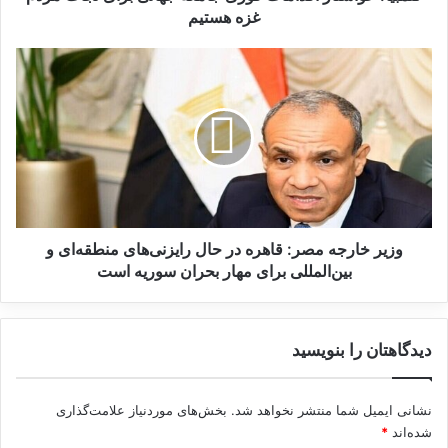
س
غزه هستیم
ت
ا
و
ر
ز
ا
ی
ق
ر
د
خ
ا
ا
م
ر
ا
ج
ت
ه
ف
م
وزیر خارجه مصر: قاهره در حال رایزنی‌های منطقه‌ای و
و
ص
بین‌المللی برای مهار بحران سوریه است
ر
ر
ی
:
ج
ق
دیدگاهتان را بنویسید
ا
ا
م
ه
ع
ر
نشانی ایمیل شما منتشر نخواهد شد.
بخش‌های موردنیاز علامت‌گذاری
ه
ه
شده‌اند
*
ج
د