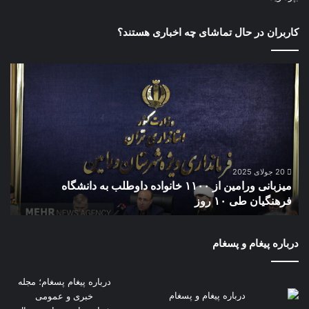
کاربران در حال تماشای چه اخباری هستند؟
میزبانی
معر
ورامین
نما
از
وزا
۱۱۰۰
جها
خانواده
کشا
داوطلب
در
به
اتا
دانشگاه
باز
20 جولای 2025
میزبانی ورامین از ۱۱۰۰ خانواده داوطلب به دانشگاه
م
فرهنگیان
تهر
فرهنگیان طی ۱۰ روز
ت
طی
۱۰
روز
درباره پیغام و پسغام
درباره پیغام پسغام؛ مجله
خبری و عمومی