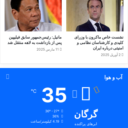
س
و
ر
ی
ه
ا
نشست خاص ماکرون با وزرای
مانیل: رئیس‌جمهور سابق فیلیپین
س
کلیدی و کارشناسان نظامی و
پس از بازداشت به لاهه منتقل شد
ت
امنیتی درباره ایران
11 مارس 2025
2 آوریل 2025
آب و هوا
35
℃
گرگان
36º - 27º
36%
4.19 کیلومتر/ساعت
ابرهای پراکنده