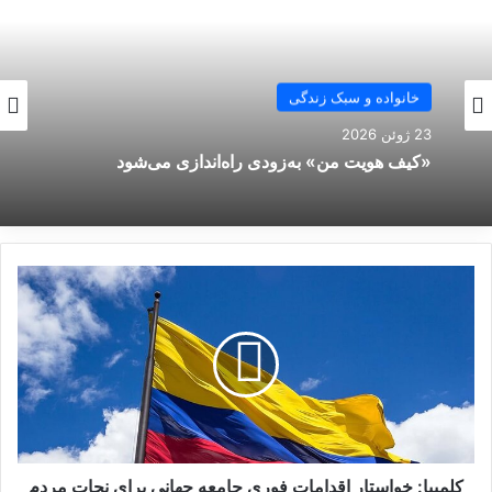
تماس رئیس کمیته تحقیقات روسیه
با دادستان کل آذربایجان درباره
خانواده و سبک زندگی
سقوط هواپیما
23 ژوئن 2026
«کیف هویت من» به‌زودی راه‌اندازی می‌شود
29 دسامبر 2024
رایزنی «پوتین» با رئیس‌جمهور
قزاقستان درباره سقوط هواپیمای
ک
باکو
ل
28 دسامبر 2024
م
ب
ی
ا
:
کپی لینک
خ
و
ا
کلمبیا: خواستار اقدامات فوری جامعه جهانی برای نجات مردم