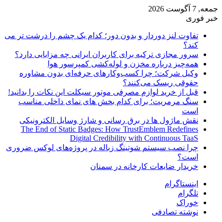
جمعه, 7 آگوست 2026
خبر فوری
تفاوت لنز دوردار و بدون دور؛ کدام یک چشم را درشت تر می
کند؟
سرور مجازی ترکیه برای کاربران ایرانی چه مزایایی دارد؟
همه‌چیز درباره مخزن و لوله‌کشی کمپرسور هوا
وکیل شرکت؛ چرا کسب‌وکارهای حرفه‌ای بدون مشاوره
حقوقی ریسک می‌کنند؟
قبل از خرید لوازم مصرفی موتور سیکلت این نکات را بدانید!
سنگ مرمریت؛ برای کدام بخش های نمای داخلی مناسب
است
نقش ماژول ها در برق رسانی و شارژ وسایل الکترونیکی
The End of Static Badges: How TrustEmblem Redefines
Digital Credibility with Continuous TaaS
چرا نصب سیستم شوتینگ زباله در پروژه‌های لوکس ضروری
است؟
خریدار ضایعات کارخانه در سمنان
اینستاگرام
تلگرام
خوراک
نوشته تصادفی