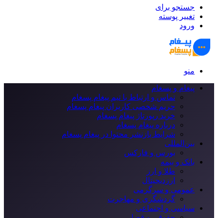
جستجو برای
تغییر پوسته
ورود
منو
پیغام و پسغام
تماس و ارتباط با تیم پیغام پسغام
حریم شخصی کاربران پیغام پسغام
خرید رپورتاژ پیغام پسغام
درباره پیغام پسغام
شرایط بازنشر محتوا در پیغام پسغام
بین‌المللی
بورس و فارکس
بانک و بیمه
طلا و ارز
ارزدیجیتال
عمومی و سرگرمی
گردشگری و مهاجرت
سیاسی و اجتماعی
حقوقی و قضایی