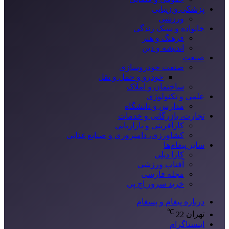
پزشکی و زیبایی
ورزشی
خانواده و سبک زندگی
فرهنگ و هنر
اندیشه و دین
صنعت
صنعت خودروسازی
خودرو و حمل و نقل
ساختمان و املاک
علمی و تکنولوژی
مدارس و دانشگاه
تجارت، بازرگانی و خدمات
کارآفرینی و بازاریابی
کشاورزی، دامپروری و صنایع غذایی
سایر پیغام‌ها
کارا دیلی
آفتاب ورزشی
مجله فارسی
خرید سرور اچ پی
درباره پیغام و پسغام
℃
تهران
22
اینستاگرام