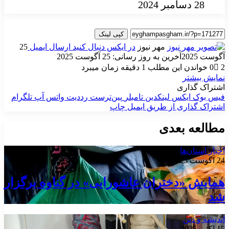
28 دسامبر 2024
کپی لینک
مهر نیوز
در ایکس دنبال کنید
ارسال ایمیل
25
آگوست 2025
آخرین به روز رسانی: 25 آگوست 2025
2
0
خواندن این مطلب 1 دقیقه زمان میبرد
نمایش بیشتر
اشتراک گذاری
فیس بوک
ایکس
لینکدین
‫تامبلر
‫پین‌ترست
‫رددیت
واتس آپ
تلگرام
اشتراک گذاری از طریق ایمیل
چاپ
مطالعه بعدی
اخبار استان‌ها
24 آگوست 2025
همایش «دختران عاشورایی» در گناوه برگزار
شد
اندیشه و دین
15 اکتبر 2025