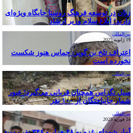
زنان در توسعه فرهنگ روستا جایگاه ویژه‌ای
دارند؛ ابلاغ سلام وزیر ارشاد
بین‌المللی
19 ژانویه 2025
اعتراف تلخ بن گویر: حماس هنوز شکست
نخورده است
بین‌المللی
8 جولای 2025
سیل تگزاس همچنان قربانی می‌گیرد؛ عبور
شمار جانباختگان از ۱۰۰ نفر
بین‌المللی
24 فوریه 2025
آمار شهدای غزه به ۴۸ هزار و ۳۴۶ نفر رسید