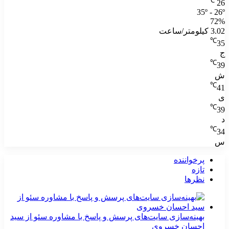
℃
26
35º - 26º
72%
3.02 کیلومتر/ساعت
℃
35
ج
℃
39
ش
℃
41
ی
℃
39
د
℃
34
س
پرخواننده
تازه
نظرها
بهینه‌سازی سایت‌های پرسش و پاسخ با مشاوره سئو از سید
احسان خسروی